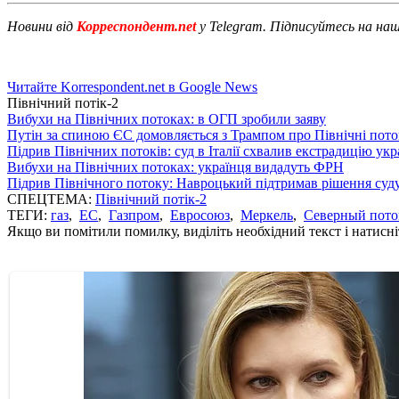
Новини від
Корреспондент.net
у Telegram. Підписуйтесь на на
Читайте Korrespondent.net в Google News
Північний потік-2
Вибухи на Північних потоках: в ОГП зробили заяву
Путін за спиною ЄС домовляється з Трампом про Північні пото
Підрив Північних потоків: суд в Італії схвалив екстрадицію укр
Вибухи на Північних потоках: українця видадуть ФРН
Підрив Північного потоку: Навроцький підтримав рішення суд
СПЕЦТЕМА:
Північний потік-2
ТЕГИ:
газ
,
ЕС
,
Газпром
,
Евросоюз
,
Меркель
,
Северный пото
Якщо ви помітили помилку, виділіть необхідний текст і натисніт