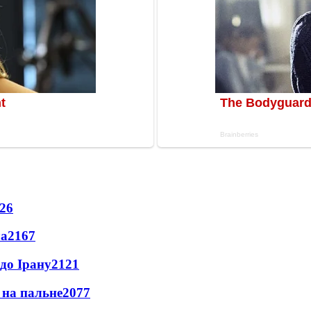
26
ла
2167
до Ірану
2121
и на пальне
2077