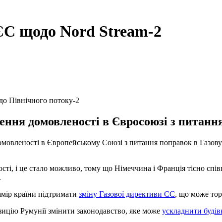
ЄС щодо Nord Stream-2
до Північного потоку-2
ння домовленості в Євросоюзі з питання 
овленості в Європейському Союзі з питання поправок в Газову д
.
сті, і це стало можливо, тому що Німеччина і Франція тісно спі
.
амір країни підтримати
зміну Газової директиви ЄС
, що може тор
ицію Румунії змінити законодавство, яке може
ускладнити будів