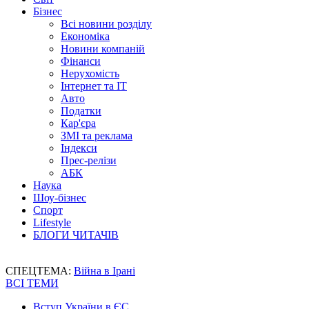
Бізнес
Всі новини розділу
Економіка
Новини компаній
Фінанси
Нерухомість
Інтернет та IT
Авто
Податки
Кар'єра
ЗМІ та реклама
Індекси
Прес-релізи
АБК
Наука
Шоу-бізнес
Спорт
Lifestyle
БЛОГИ ЧИТАЧІВ
СПЕЦТЕМА:
Війна в Ірані
ВСІ ТЕМИ
Вступ України в ЄС