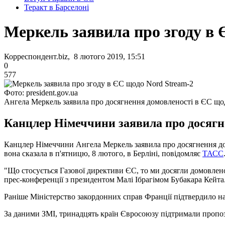
Теракт в Барселоні
Меркель заявила про згоду в 
Корреспондент.biz, 8 лютого 2019, 15:51
0
577
Фото: president.gov.ua
Ангела Меркель заявила про досягнення домовленості в ЄС що
Канцлер Німеччини заявила про досягне
Канцлер Німеччини Ангела Меркель заявила про досягнення дом
вона сказала в п'ятницю, 8 лютого, в Берліні, повідомляє
ТАСС
"Що стосується Газової директиви ЄС, то ми досягли домовлено
прес-конференції з президентом Малі Ібрагімом Бубакара Кейта
Раніше Міністерство закордонних справ Франції підтвердило н
За даними ЗМІ, тринадцять країн Євросоюзу підтримали пропоз