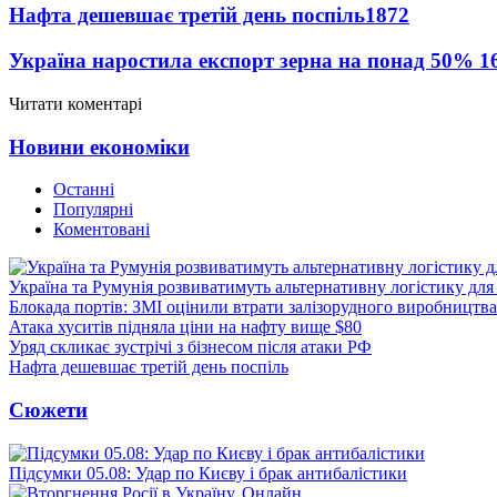
Нафта дешевшає третій день поспіль
1872
Україна наростила експорт зерна на понад 50%
1
Читати коментарі
Новини економіки
Останні
Популярні
Коментовані
Україна та Румунія розвиватимуть альтернативну логістику для
Блокада портів: ЗМІ оцінили втрати залізорудного виробництва
Атака хуситів підняла ціни на нафту вище $80
Уряд скликає зустрічі з бізнесом після атаки РФ
Нафта дешевшає третій день поспіль
Сюжети
Підсумки 05.08: Удар по Києву і брак антибалістики