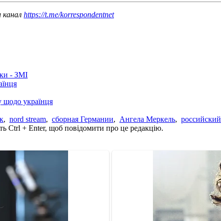
ш канал
https://t.me/korrespondentnet
ки - ЗМІ
аїнця
у щодо українця
к
,
nord stream
,
сборная Германии
,
Ангела Меркель
,
российский
ь Ctrl + Enter, щоб повідомити про це редакцію.