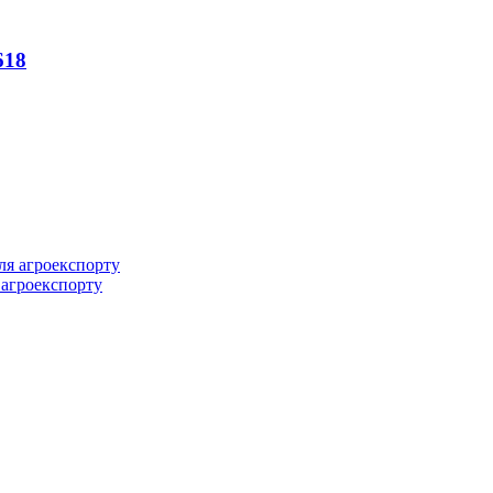
618
 агроекспорту