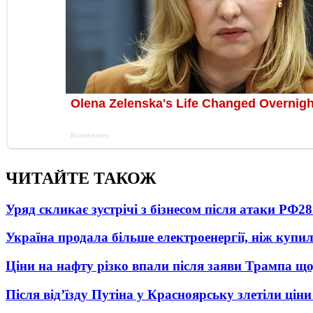
ЧИТАЙТЕ ТАКОЖ
Уряд скликає зустрічі з бізнесом після атаки РФ
28
Україна продала більше електроенергії, ніж купи
Ціни на нафту різко впали після заяви Трампа що
Після від’їзду Путіна у Красноярську злетіли цін