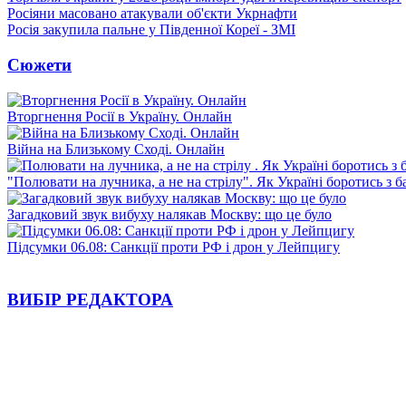
Росіяни масовано атакували об'єкти Укрнафти
Росія закупила пальне у Південної Кореї - ЗМІ
Сюжети
Вторгнення Росії в Україну. Онлайн
Війна на Близькому Сході. Онлайн
"Полювати на лучника, а не на стрілу". Як Україні боротись з 
Загадковий звук вибуху налякав Москву: що це було
Підсумки 06.08: Санкції проти РФ і дрон у Лейпцигу
ВИБІР РЕДАКТОРА