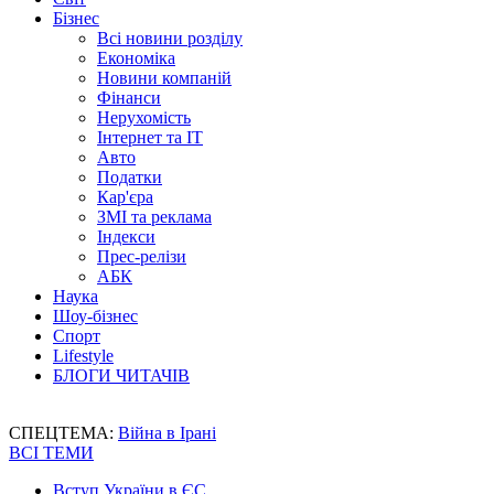
Бізнес
Всі новини розділу
Економіка
Новини компаній
Фінанси
Нерухомість
Інтернет та IT
Авто
Податки
Кар'єра
ЗМІ та реклама
Індекси
Прес-релізи
АБК
Наука
Шоу-бізнес
Спорт
Lifestyle
БЛОГИ ЧИТАЧІВ
СПЕЦТЕМА:
Війна в Ірані
ВСІ ТЕМИ
Вступ України в ЄС