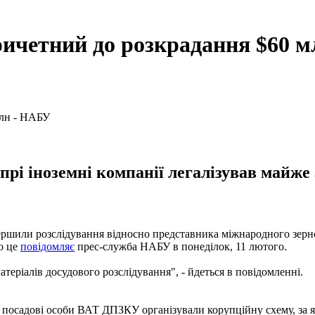
ичетний до розкрадання $60 
прі іноземні компанії легалізував майж
ршили розслідування відносно представника міжнародного зерно
ро це
повідомляє
прес-служба НАБУ в понеділок, 11 лютого.
теріалів досудового розслідування", - йдеться в повідомленні.
і посадові особи ВАТ ДПЗКУ організували корупційну схему, за я