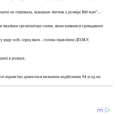
шти не отримала, зазнавши збитків у розмірі $60 млн", -
чи вказівки організатора схеми, яким виявився громадянин
 ряду осіб, серед яких - голова правління ДПЗКУ.
шені в розшук.
оті відомство домоглося визнання недійсними 94 угод на