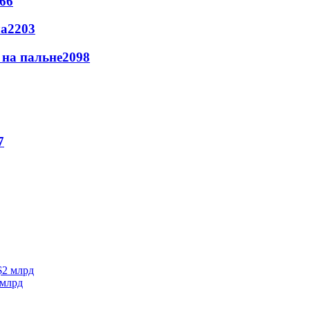
66
ла
2203
и на пальне
2098
7
 млрд