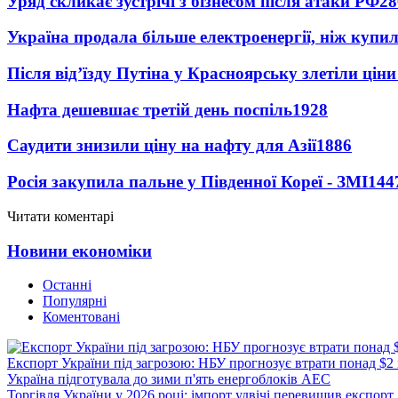
Уряд скликає зустрічі з бізнесом після атаки РФ
28
Україна продала більше електроенергії, ніж купи
Після від’їзду Путіна у Красноярську злетіли цін
Нафта дешевшає третій день поспіль
1928
Саудити знизили ціну на нафту для Азії
1886
Росія закупила пальне у Південної Кореї - ЗМІ
144
Читати коментарі
Новини економіки
Останні
Популярні
Коментовані
Експорт України під загрозою: НБУ прогнозує втрати понад $2
Україна підготувала до зими п'ять енергоблоків АЕС
Торгівля України у 2026 році: імпорт удвічі перевищив експорт