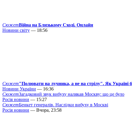
Сюжет
Війна на Близькому Сході. Онлайн
Новини світу
— 18:56
Сюжет
"Полювати на лучника, а не на стрілу". Як Україні 
Новини України
— 16:36
Сюжет
Загадковий звук вибуху налякав Москву: що це було
Росія новини
— 15:27
Сюжет
Бенкет генералів. Наслідки вибуху в Москві
Росія новини
— Вчора, 23:58