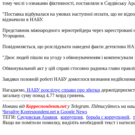
тому числі з ознаками фіктивності, поставляли в Саудівську Ар
"Поставка відбувалася на умовах наступної оплати, що не відп
відзначили в НАБУ.
Представник міжнародного зернотрейдера через зареєстровані н
Угорщини.
Повідомляється, що розслідувати наведені факти детективи НАБ
"Двоє людей пішли на угоду з обвинуваченням і компенсували з
Обвинувальний акт у цій справі стосовно радника глави правл
Завдяки позовній роботі НАБУ домоглося визнання недійсними 
Нагадаємо,
НАБУ розслідує справи про збитки
держпідприємств
загальну суму понад 4,77 млрд гривень.
Новини від
Корреспондент.net
у Telegram. Підписуйтесь на на
Читайте Korrespondent.net в Google News
ТЕГИ:
Саудовская Аравия
,
коррупция
,
борьба с коррупцией
,
Якщо ви помітили помилку, виділіть необхідний текст і натисніт