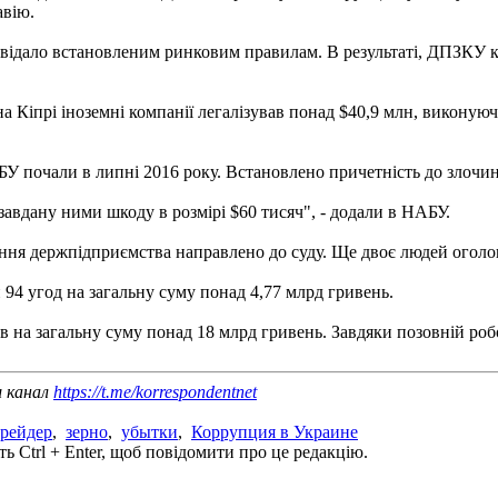
авію.
овідало встановленим ринковим правилам. В результаті, ДПЗКУ ко
а Кіпрі іноземні компанії легалізував понад $40,9 млн, виконую
У почали в липні 2016 року. Встановлено причетність до злочину
авдану ними шкоду в розмірі $60 тисяч", - додали в НАБУ.
іння держпідприємства направлено до суду. Ще двоє людей оголо
94 угод на загальну суму понад 4,77 млрд гривень.
 на загальну суму понад 18 млрд гривень. Завдяки позовній роб
ш канал
https://t.me/korrespondentnet
трейдер
,
зерно
,
убытки
,
Коррупция в Украине
ь Ctrl + Enter, щоб повідомити про це редакцію.