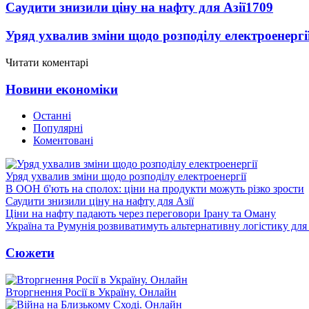
Саудити знизили ціну на нафту для Азії
1709
Уряд ухвалив зміни щодо розподілу електроенергі
Читати коментарі
Новини економіки
Останні
Популярні
Коментовані
Уряд ухвалив зміни щодо розподілу електроенергії
В ООН б'ють на сполох: ціни на продукти можуть різко зрости
Саудити знизили ціну на нафту для Азії
Ціни на нафту падають через переговори Ірану та Оману
Україна та Румунія розвиватимуть альтернативну логістику для
Сюжети
Вторгнення Росії в Україну. Онлайн