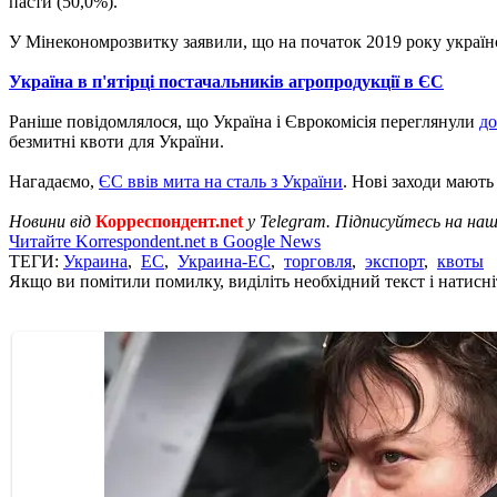
пасти (50,0%).
У Мінекономрозвитку заявили, що на початок 2019 року україн
Україна в п'ятірці постачальників агропродукції в ЄС
Раніше повідомлялося, що Україна і Єврокомісія переглянули
до
безмитні квоти для України.
Нагадаємо,
ЄС ввів мита на сталь з України
. Нові заходи мають
Новини від
Корреспондент.net
у Telegram. Підписуйтесь на на
Читайте Korrespondent.net в Google News
ТЕГИ:
Украина
,
ЕС
,
Украина-ЕС
,
торговля
,
экспорт
,
квоты
Якщо ви помітили помилку, виділіть необхідний текст і натисніт