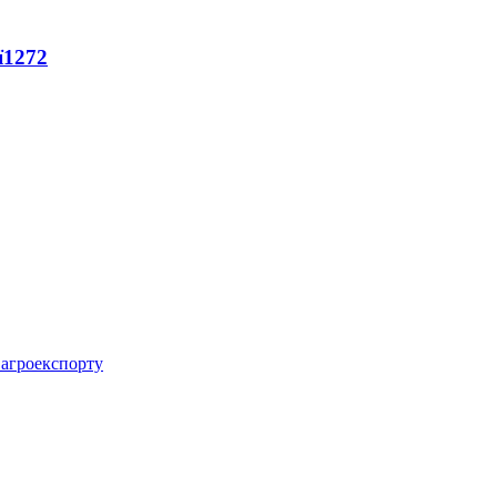
ї
1272
 агроекспорту