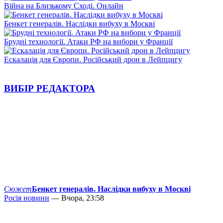
Війна на Близькому Сході. Онлайн
Бенкет генералів. Наслідки вибуху в Москві
Брудні технології. Атаки РФ на вибори у Франції
Ескалація для Європи. Російський дрон в Лейпцигу
ВИБІР РЕДАКТОРА
Сюжет
Бенкет генералів. Наслідки вибуху в Москві
Росія новини
— Вчора, 23:58