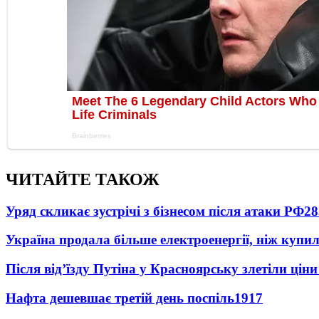
ЧИТАЙТЕ ТАКОЖ
Уряд скликає зустрічі з бізнесом після атаки РФ
28
Україна продала більше електроенергії, ніж купи
Після від’їзду Путіна у Красноярську злетіли цін
Нафта дешевшає третій день поспіль
1917