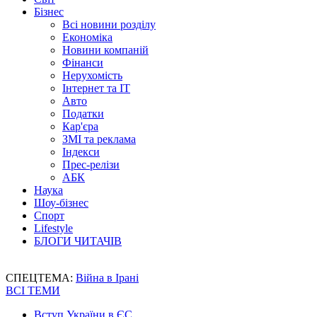
Бізнес
Всі новини розділу
Економіка
Новини компаній
Фінанси
Нерухомість
Інтернет та IT
Авто
Податки
Кар'єра
ЗМІ та реклама
Індекси
Прес-релізи
АБК
Наука
Шоу-бізнес
Спорт
Lifestyle
БЛОГИ ЧИТАЧІВ
СПЕЦТЕМА:
Війна в Ірані
ВСІ ТЕМИ
Вступ України в ЄС