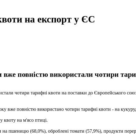
воти на експорт у ЄС
и вже повністю використали чотири тари
истали чотири тарифні квоти на поставки до Європейського союз
ку вже повністю використано чотири тарифні квоти - на кукуруд
 квоту на м'ясо птиці.
 на пшеницю (68,0%), оброблені томати (57,9%), продукти перер