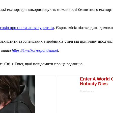
ські експортери використовують можливості безмитного експорту
говір про постачання курятини
. Єврокомісія підтвердила домовл
 захистити європейських виробників сталі від припливу продукці
ш канал
https://t.me/korrespondentnet
.
ь Ctrl + Enter, щоб повідомити про це редакцію.