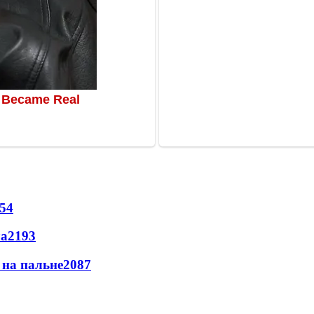
54
ла
2193
и на пальне
2087