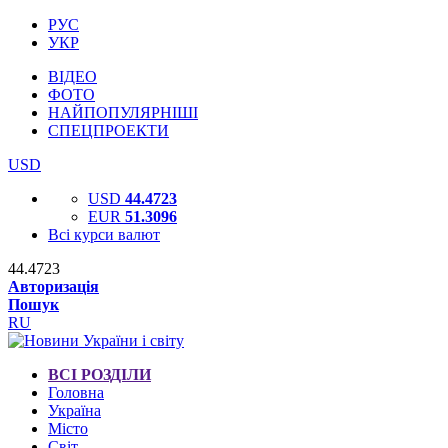
РУС
УКР
ВІДЕО
ФОТО
НАЙПОПУЛЯРНІШІ
СПЕЦПРОЕКТИ
USD
USD
44.4723
EUR
51.3096
Всі курси валют
44.4723
Авторизація
Пошук
RU
ВСІ РОЗДІЛИ
Головна
Україна
Місто
Світ