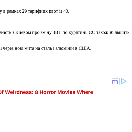
 в рамках 29 тарифних квот із 40.
еність з Києвом про зміну ЗВТ по курятині. ЄС також збільшить
ї через нові мита на сталь і алюміній в США.