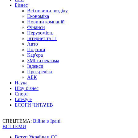
Бізнес
Всі новини розділу
Економіка
Новини компаній
Фінанси
Нерухомість
Інтернет та IT
Авто
Податки
Кар'єра
ЗМІ та реклама
Індекси
Прес-релізи
АБК
Наука
Шоу-бізнес
Спорт
Lifestyle
БЛОГИ ЧИТАЧІВ
СПЕЦТЕМА:
Війна в Ірані
ВСІ ТЕМИ
Вступ України в ЄС