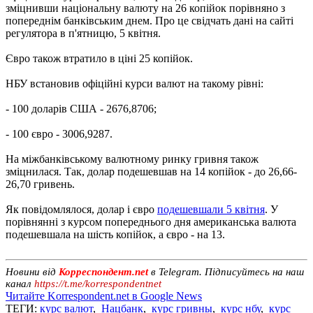
зміцнивши національну валюту на 26 копійок порівняно з
попереднім банківським днем. Про це свідчать дані на сайті
регулятора в п'ятницю, 5 квітня.
Євро також втратило в ціні 25 копійок.
НБУ встановив офіційні курси валют на такому рівні:
- 100 доларів США - 2676,8706;
- 100 євро - 3006,9287.
На міжбанківському валютному ринку гривня також
зміцнилася. Так, долар подешевшав на 14 копійок - до 26,66-
26,70 гривень.
Як повідомлялося, долар і євро
подешевшали 5 квітня
. У
порівнянні з курсом попереднього дня американська валюта
подешевшала на шість копійок, а євро - на 13.
Новини від
Корреспондент.net
в Telegram. Підписуйтесь на наш
канал
https://t.me/korrespondentnet
Читайте Korrespondent.net в Google News
ТЕГИ:
курс валют
,
Нацбанк
,
курс гривны
,
курс нбу
,
курс