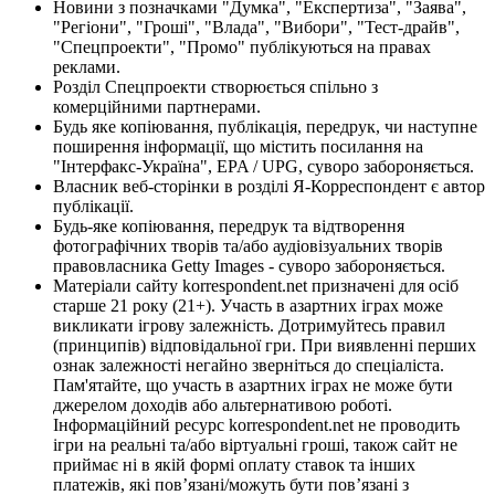
Новини з позначками "Думка", "Експертиза", "Заява",
"Регіони", "Гроші", "Влада", "Вибори", "Тест-драйв",
"Спецпроекти", "Промо" публікуються на правах
реклами.
Розділ Спецпроекти створюється спільно з
комерційними партнерами.
Будь яке копіювання, публікація, передрук, чи наступне
поширення інформації, що містить посилання на
"Інтерфакс-Україна", EPA / UPG, суворо забороняється.
Власник веб-сторінки в розділі Я-Корреспондент є автор
публікації.
Будь-яке копіювання, передрук та відтворення
фотографічних творів та/або аудіовізуальних творів
правовласника Getty Images - суворо забороняється.
Матеріали сайту korrespondent.net призначені для осіб
старше 21 року (21+). Участь в азартних іграх може
викликати ігрову залежність. Дотримуйтесь правил
(принципів) відповідальної гри. При виявленні перших
ознак залежності негайно зверніться до спеціаліста.
Пам'ятайте, що участь в азартних іграх не може бути
джерелом доходів або альтернативою роботі.
Інформаційний ресурс korrespondent.net не проводить
ігри на реальні та/або віртуальні гроші, також сайт не
приймає ні в якій формі оплату ставок та інших
платежів, які пов’язані/можуть бути пов’язані з