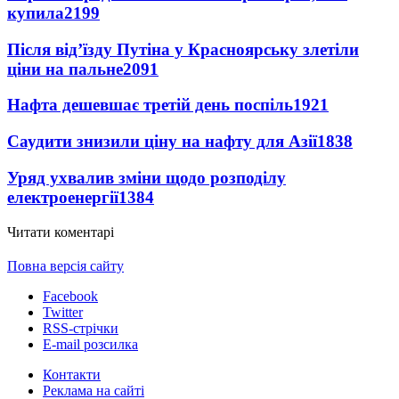
купила
2199
Після від’їзду Путіна у Красноярську злетіли
ціни на пальне
2091
Нафта дешевшає третій день поспіль
1921
Саудити знизили ціну на нафту для Азії
1838
Уряд ухвалив зміни щодо розподілу
електроенергії
1384
Читати коментарі
Повна версія сайту
Facebook
Twitter
RSS-стрічки
E-mail розсилка
Контакти
Реклама на сайті