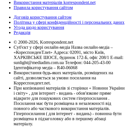
Використання матеріалів korrespondent.net
Правила користування сайтом
Договір користування сайтом
Політика у сфері конфіденційності і персональних даних
Угода щодо користування
Редакція
© 2000-2026, Korrespondent.net
Суб'єкт у сфері онлайн-медіа Назва онлайн-медіа –
«КореспонденТ.net» Адреса: 02091, місто Київ,
ХАРКІВСЬКЕ ШОСЕ, будинок 172-Б, офіс 208/1 E-mail:
sunlight@mediadim.com.ua
Телефон: 044-205-43-00
Ідентифікатор медіа – R40-06068
Використання будь-яких матеріалів, розміщених на
сайті, дозволяється за умови посилання на
Корреспондент.net.
При копіюванні матеріалів зі сторінки « Новини України
і світу» , для інтернет - видань - обов'язкове пряме
відкрите для пошукових систем гіперпосилання .
Посилання має бути розміщена в незалежності від
повного або часткового використання матеріалів.
Гіперпосилання ( для інтернет - видань) - повинна бути
розміщена в підзаголовку або в першому абзаці
матеріалу.