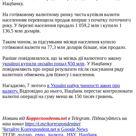
Нацбанку.
На готівковому валютному ринку чиста купівля валюти
населенням перевищила продаж вперше з початку поточного
року. У березні населення продало 1 059,2 млн і купило 1
136,5 млн доларів.
Таким чином, за підсумками місяця населення купило
готівкової валюти на 77,3 млн доларів більше, ніж продало.
Раніше повідомлялося, що за місяць дії валютного закону
українці купили онлайн понад $50 млн
. У Нацбанку
повідомляють про перші результати після скасування ряду
валютних обмежень для бізнесу і населення.
Нагадаємо, 7 лютого
в Україні набув чинності закон про
валюту.
Відповідно до нього, Нацбанк перестає контролювати
валютні операції на суму менш як 150 тисяч гривень.
Новини від
Корреспондент.net
в Telegram. Підписуйтесь на
наш канал
https://t.me/korrespondentnet
Читайте Korrespondent.net в Google News
ТЕГИ:
доллар
,
евро
,
валюта
,
НБУ
,
Нацбанк