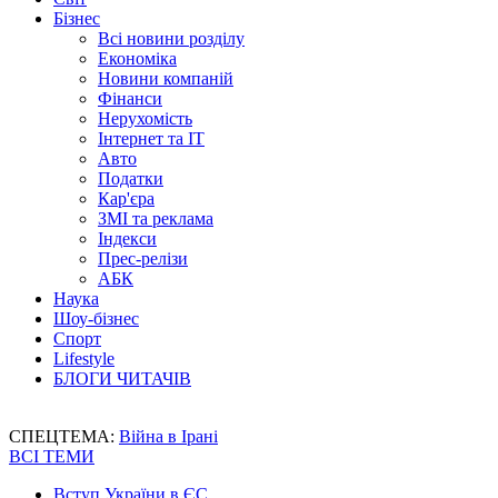
Бізнес
Всі новини розділу
Економіка
Новини компаній
Фінанси
Нерухомість
Інтернет та IT
Авто
Податки
Кар'єра
ЗМІ та реклама
Індекси
Прес-релізи
АБК
Наука
Шоу-бізнес
Спорт
Lifestyle
БЛОГИ ЧИТАЧІВ
СПЕЦТЕМА:
Війна в Ірані
ВСІ ТЕМИ
Вступ України в ЄС