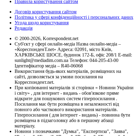
Правила користування сайтом
Договір користування сайтом
Політика у сфері конфіденційності і персональних даних
Угода щодо користування
Редакція
© 2000-2026, Korrespondent.net
Суб'єкт у сфері онлайн-медіа Назва онлайн-медіа –
«КореспонденТ.net» Адреса: 02091, місто Київ,
ХАРКІВСЬКЕ ШОСЕ, будинок 172-Б, офіс 208/1 E-mail:
sunlight@mediadim.com.ua
Телефон: 044-205-43-00
Ідентифікатор медіа – R40-06068
Використання будь-яких матеріалів, розміщених на
сайті, дозволяється за умови посилання на
Корреспондент.net.
При копіюванні матеріалів зі сторінки « Новини України
і світу» , для інтернет - видань - обов'язкове пряме
відкрите для пошукових систем гіперпосилання .
Посилання має бути розміщена в незалежності від
повного або часткового використання матеріалів.
Гіперпосилання ( для інтернет - видань) - повинна бути
розміщена в підзаголовку або в першому абзаці
матеріалу.
Новини з позначками "Думка", "Експертиза", "Заява",