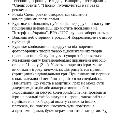
"Регіони", "Гроші", "Влада", "Вибори", "Тест-драйв",
"Спецпроекти", "Промо" публікуються на правах
реклами.
Розділ Спецпроекти створюється спільно з
комерційними партнерами.
Будь яке копіювання, публікація, передрук, чи наступне
поширення інформації, що містить посилання на
"Інтерфакс-Україна", EPA / UPG, суворо забороняється.
Власник веб-сторінки в розділі Я-Корреспондент є автор
публікації.
Будь-яке копіювання, передрук та відтворення
фотографічних творів та/або аудіовізуальних творів
правовласника Getty Images - суворо забороняється.
Матеріали сайту korrespondent.net призначені для осіб
старше 21 року (21+). Участь в азартних іграх може
викликати ігрову залежність. Дотримуйтесь правил
(принципів) відповідальної гри. При виявленні перших
ознак залежності негайно зверніться до спеціаліста.
Пам'ятайте, що участь в азартних іграх не може бути
джерелом доходів або альтернативою роботі.
Інформаційний ресурс korrespondent.net не проводить
ігри на реальні та/або віртуальні гроші, також сайт не
приймає ні в якій формі оплату ставок та інших
платежів, які пов’язані/можуть бути пов’язані з
азартними іграми, букмекерами чи тоталізаторами. Будь-