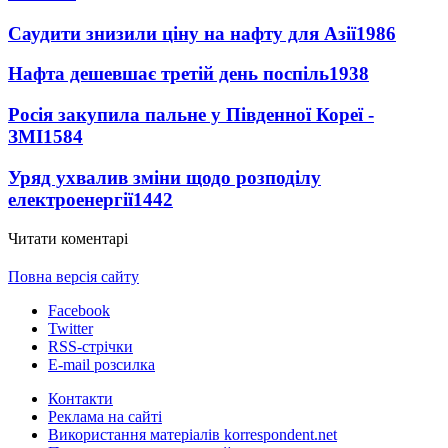
Саудити знизили ціну на нафту для Азії
1986
Нафта дешевшає третій день поспіль
1938
Росія закупила пальне у Південної Кореї -
ЗМІ
1584
Уряд ухвалив зміни щодо розподілу
електроенергії
1442
Читати коментарі
Повна версія сайту
Facebook
Twitter
RSS-стрічки
E-mail розсилка
Контакти
Реклама на сайті
Використання матеріалів korrespondent.net