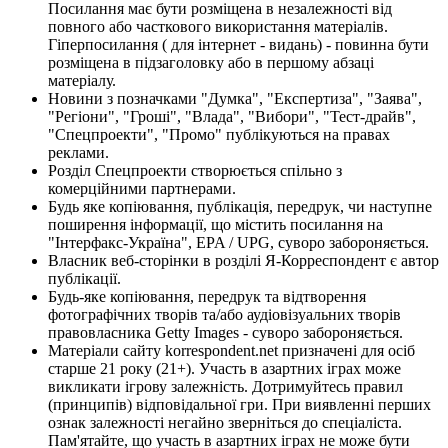
Посилання має бути розміщена в незалежності від
повного або часткового використання матеріалів.
Гіперпосилання ( для інтернет - видань) - повинна бути
розміщена в підзаголовку або в першому абзаці
матеріалу.
Новини з позначками "Думка", "Експертиза", "Заява",
"Регіони", "Гроші", "Влада", "Вибори", "Тест-драйв",
"Спецпроекти", "Промо" публікуються на правах
реклами.
Розділ Спецпроекти створюється спільно з
комерційними партнерами.
Будь яке копіювання, публікація, передрук, чи наступне
поширення інформації, що містить посилання на
"Інтерфакс-Україна", EPA / UPG, суворо забороняється.
Власник веб-сторінки в розділі Я-Корреспондент є автор
публікації.
Будь-яке копіювання, передрук та відтворення
фотографічних творів та/або аудіовізуальних творів
правовласника Getty Images - суворо забороняється.
Матеріали сайту korrespondent.net призначені для осіб
старше 21 року (21+). Участь в азартних іграх може
викликати ігрову залежність. Дотримуйтесь правил
(принципів) відповідальної гри. При виявленні перших
ознак залежності негайно зверніться до спеціаліста.
Пам'ятайте, що участь в азартних іграх не може бути