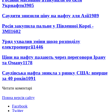
Укрнафти
3905
Саудити знизили ціну на нафту для Азії
1989
Росія закупила пальне у Південної Кореї -
ЗМІ
1602
Уряд ухвалив зміни щодо розподілу
електроенергії
1446
Ціни на нафту падають через переговори Ірану
та Оману
1178
Саудівська нафта зникла з ринку США: вперше
за 40 років
1091
Читати коментарі
Повна версія сайту
Facebook
Twitter