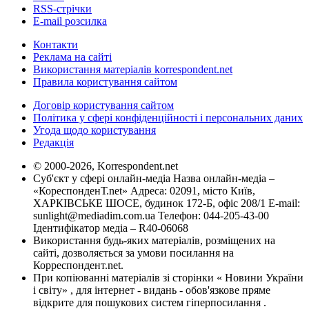
RSS-стрічки
E-mail розсилка
Контакти
Реклама на сайті
Використання матеріалів korrespondent.net
Правила користування сайтом
Договір користування сайтом
Політика у сфері конфіденційності і персональних даних
Угода щодо користування
Редакція
© 2000-2026, Korrespondent.net
Суб'єкт у сфері онлайн-медіа Назва онлайн-медіа –
«КореспонденТ.net» Адреса: 02091, місто Київ,
ХАРКІВСЬКЕ ШОСЕ, будинок 172-Б, офіс 208/1 E-mail:
sunlight@mediadim.com.ua
Телефон: 044-205-43-00
Ідентифікатор медіа – R40-06068
Використання будь-яких матеріалів, розміщених на
сайті, дозволяється за умови посилання на
Корреспондент.net.
При копіюванні матеріалів зі сторінки « Новини України
і світу» , для інтернет - видань - обов'язкове пряме
відкрите для пошукових систем гіперпосилання .