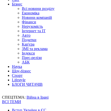
Бізнес
Всі новини розділу
Економіка
Новини компаній
Фінанси
Нерухомість
Інтернет та IT
Авто
Податки
Кар'єра
ЗМІ та реклама
Індекси
Прес-релізи
АБК
Наука
Шоу-бізнес
Спорт
Lifestyle
БЛОГИ ЧИТАЧІВ
СПЕЦТЕМА:
Війна в Ірані
ВСІ ТЕМИ
Вступ України в ЄС