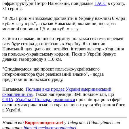
інфраструктури Петро Наїмський, повідомляє
ТАСС
в суботу,
31 серпня.
"В 2021 році ми зможемо доставити в Україну важливі 6 млрд
куб. м газу в рік", - сказав Наїмський, вказавши, що зараз
можливі поставки 1,5 млрд куб. м газу.
За його словами, до цього терміну польська система передачі
газу буде готова до постачань в Україну. Як пояснив
Наїмський, для цього ще потрібен інтерконнектор - з'єднання
на польсько-українському кордоні. Поки в Україні бракує
ділянки газопроводу в 110 км.
"Сподіваємося, що проект польсько-українського
інтерконнектора буде реалізований вчасно", - додав
представник польського уряду.
Нагадаємо,
Польща вже продає Україні американський
скраплений газ
. Також напередодні ЗМІ повідомили, що
США, Україна і Польща домовилися
про співпрацю в сфері
експорту американського скрапленого газу та зберігання його
в Україні.
Новини від
Корреспондент.net
у Telegram. Підписуйтесь на
наш канал
https://t.me/korrespondentnet
.