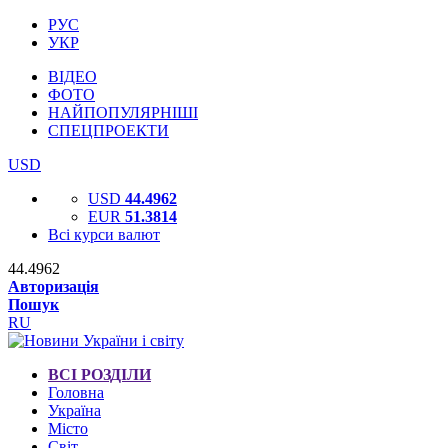
РУС
УКР
ВІДЕО
ФОТО
НАЙПОПУЛЯРНІШІ
СПЕЦПРОЕКТИ
USD
USD
44.4962
EUR
51.3814
Всі курси валют
44.4962
Авторизація
Пошук
RU
ВСІ РОЗДІЛИ
Головна
Україна
Місто
Світ