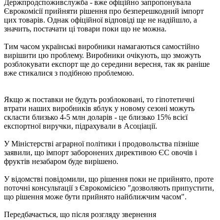
Держпродспоживслужба - вже офіційно запропонувала
Єврокомісії прийняти рішення про безперешкодний імпорт
цих товарів. Однак офіційної відповіді ще не надійшло, а
значить, постачати ці товари поки що не можна.
Тим часом українські виробники намагаються самостійно
вирішити цю проблему. Виробники очікують, що зможуть
розблокувати експорт ще до середини вересня, так як раніше
вже стикалися з подібною проблемою.
Якщо ж поставки не будуть розблоковані, то гіпотетичні
втрати наших виробників яблук у новому сезоні можуть
скласти близько 4-5 млн доларів - це близько 15% всієї
експортної виручки, підрахували в Асоціації.
У Міністерстві аграрної політики і продовольства пізніше
заявили, що імпорт заборонених директивою ЄС овочів і
фруктів незабаром буде вирішено.
У відомстві повідомили, що рішення поки не прийнято, проте
поточні консультації з Єврокомісією "дозволяють припустити,
що рішення може бути прийнято найближчим часом".
Передбачається, що після розгляду звернення