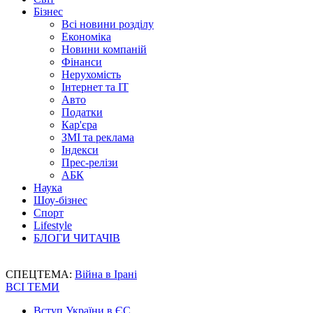
Бізнес
Всі новини розділу
Економіка
Новини компаній
Фінанси
Нерухомість
Інтернет та IT
Авто
Податки
Кар'єра
ЗМІ та реклама
Індекси
Прес-релізи
АБК
Наука
Шоу-бізнес
Спорт
Lifestyle
БЛОГИ ЧИТАЧІВ
СПЕЦТЕМА:
Війна в Ірані
ВСІ ТЕМИ
Вступ України в ЄС