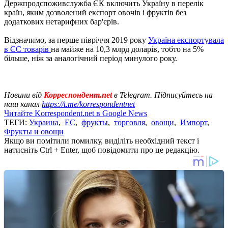
Держпродспоживслужба ЄК включить Україну в перелік
країн, яким дозволений експорт овочів і фруктів без
додаткових нетарифних бар'єрів.
Відзначимо, за перше півріччя 2019 року
Україна експортувала
в ЄС товарів
на майже на 10,3 млрд доларів, тобто на 5%
більше, ніж за аналогічний період минулого року.
Новини від
Корреспондент.net
в Telegram. Підписуйтесь на
наш канал
https://t.me/korrespondentnet
Читайте Korrespondent.net в Google News
ТЕГИ:
Украина
,
ЕС
,
фрукты
,
торговля
,
овощи
,
Импорт
,
Фрукты и овощи
Якщо ви помітили помилку, виділіть необхідний текст і
натисніть Ctrl + Enter, щоб повідомити про це редакцію.