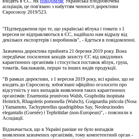
входять в ЄС. Як
повідомляє
Українська плодоовочева
асоціація, це пов'язано з набуттям чинності директиви
Євросоюзу 2019/523.
"Підтвердження про те, що українські яблука і томати з 1
вересня не відправляються в ЄС, надійшло нам відразу від
декількох експортерів і виробників", - йдеться в повідомленні.
Зазначена директива прийнята 21 березня 2019 року. Вона
передбачає посилення заходів захисту ЄС від шкідливих
карантинних організмів і стосується поставок яблук, груш,
томатів, баклажанів, перцю та інших видів продукції.
"В рамках директиви, з 1 вересня 2019 року, всі країни, що не
входять до Євросоюзу, зобов'язані офіційно оголосити про
відсутність у них випадків виявлення таких карантинних
організмів: Enarmonia prunivora Walsh, Grapholita inopinata
Heinrich, Rhagoletis pomonella (Walsch), Guignardia piricola (Nosa
) Yamamoto, Tachypterellus quadrigibbus Say, Neoleucinodes
elegantalis (Guenée) і Tephritidae (non-European)", - пояснили в
Асоціації.
Відзначається, що в Україні раніше не було випадків
виявлення зазначених організмів, тому компетентний орган -