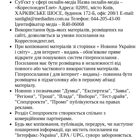
Суб'єкт у сфері онлайн-медіа Назва онлайн-медіа –
«КореспонденТ.net» Адреса: 02091, місто Київ,
ХАРКІВСЬКЕ ШОСЕ, будинок 172-Б, офіс 208/1 E-mail:
sunlight@mediadim.com.ua
Телефон: 044-205-43-00
Ідентифікатор медіа – R40-06068
Використання будь-яких матеріалів, розміщених на
сайті, дозволяється за умови посилання на
Корреспондент.net.
При копіюванні матеріалів зі сторінки « Новини України
і світу» , для інтернет - видань - обов'язкове пряме
відкрите для пошукових систем гіперпосилання .
Посилання має бути розміщена в незалежності від
повного або часткового використання матеріалів.
Гіперпосилання ( для інтернет - видань) - повинна бути
розміщена в підзаголовку або в першому абзаці
матеріалу.
Новини з позначками "Думка", "Експертиза", "Заява",
"Регіони", "Гроші", "Влада", "Вибори", "Тест-драйв",
"Спецпроекти", "Промо" публікуються на правах
реклами.
Розділ Спецпроекти створюється спільно з
комерційними партнерами.
Будь яке копіювання, публікація, передрук, чи наступне
поширення інформації, що містить посилання на
"Інтерфакс-Україна", EPA / UPG, суворо забороняється.