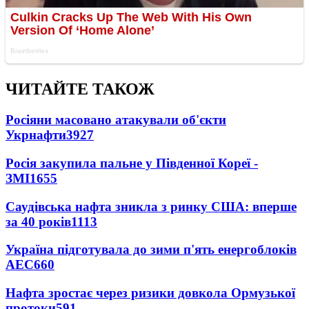
ЧИТАЙТЕ ТАКОЖ
Росіяни масовано атакували об'єкти
Укрнафти
3927
Росія закупила пальне у Південної Кореї -
ЗМІ
1655
Саудівська нафта зникла з ринку США: вперше
за 40 років
1113
Україна підготувала до зими п'ять енергоблоків
АЕС
660
Нафта зростає через ризики довкола Ормузької
протоки
591