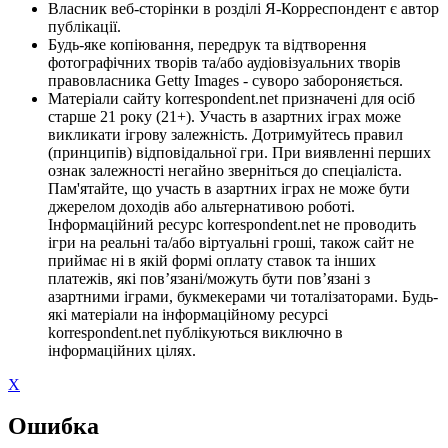
Власник веб-сторінки в розділі Я-Корреспондент є автор
публікації.
Будь-яке копіювання, передрук та відтворення
фотографічних творів та/або аудіовізуальних творів
правовласника Getty Images - суворо забороняється.
Матеріали сайту korrespondent.net призначені для осіб
старше 21 року (21+). Участь в азартних іграх може
викликати ігрову залежність. Дотримуйтесь правил
(принципів) відповідальної гри. При виявленні перших
ознак залежності негайно зверніться до спеціаліста.
Пам'ятайте, що участь в азартних іграх не може бути
джерелом доходів або альтернативою роботі.
Інформаційний ресурс korrespondent.net не проводить
ігри на реальні та/або віртуальні гроші, також сайт не
приймає ні в якій формі оплату ставок та інших
платежів, які пов’язані/можуть бути пов’язані з
азартними іграми, букмекерами чи тоталізаторами. Будь-
які матеріали на інформаційному ресурсі
korrespondent.net публікуються виключно в
інформаційних цілях.
X
Ошибка