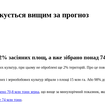
ікується вищим за прогноз
2% засіяних площ, а вже зібрано понад 7
их культур, при цьому не оброблені ще 2% територій. Про це пові
х і зернобобових культур зібрали з площі 15 млн га. Або 98% до пр
ено 70,8 млн тонн зерна
, що вище за минулорічний показник, як
е 74 млн тонн
.