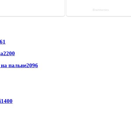
61
ла
2200
и на пальне
2096
ї
1400