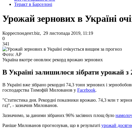
Теракт в Барселоні
Урожай зернових в Україні оч
Корреспондент.biz, 29 листопада 2019, 11:19
0
341
Фото: AP
Україна вкотре оновлює рекорд врожаю зернових
В Україні залишилося зібрати урожай з 
В Україні вже зібрано рекордні 74,3 тонн зернових і зернобобов
господарства Тимофій Милованов у
Facebook
.
"Статистика дня. Рекордні показники врожаю. 74,3 млн т зернови
га)", - зазначив Милованов.
Зазначимо, за даними зібраних 96% засіяних площ було
намолоч
Раніше Милованов прогнозував, що в результаті
урожай досягн