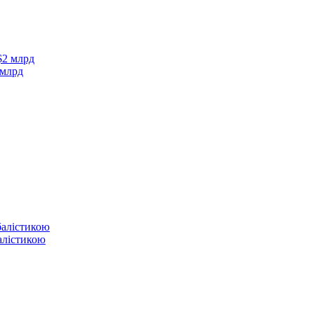
 млрд
балістикою