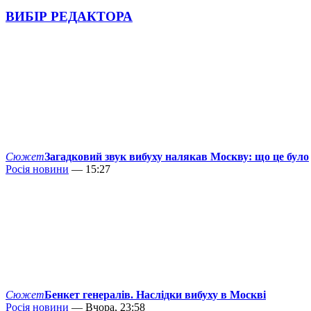
ВИБІР РЕДАКТОРА
Сюжет
Загадковий звук вибуху налякав Москву: що це було
Росія новини
— 15:27
Сюжет
Бенкет генералів. Наслідки вибуху в Москві
Росія новини
— Вчора, 23:58