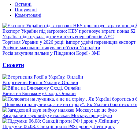
Останні
Популярні
Коментовані
Експорт України під загрозою: НБУ прогнозує втрати понад $2
Україна підготувала до зими п'ять енергоблоків АЕС
Торгівля України у 2026 році: імпорт удвічі перевищив експорт
Росіяни масовано атакували об'єкти Укрнафти
Росія закупила пальне у Південної Кореї - ЗМІ
Сюжети
Вторгнення Росії в Україну. Онлайн
Війна на Близькому Сході. Онлайн
"Полювати на лучника, а не на стрілу". Як Україні боротись з 
Загадковий звук вибуху налякав Москву: що це було
Підсумки 06.08: Санкції проти РФ і дрон у Лейпцигу