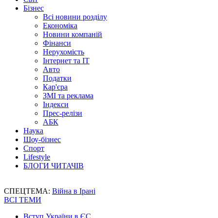
Бізнес
Всі новини розділу
Економіка
Новини компаній
Фінанси
Нерухомість
Інтернет та IT
Авто
Податки
Кар'єра
ЗМІ та реклама
Індекси
Прес-релізи
АБК
Наука
Шоу-бізнес
Спорт
Lifestyle
БЛОГИ ЧИТАЧІВ
СПЕЦТЕМА:
Війна в Ірані
ВСІ ТЕМИ
Вступ України в ЄС