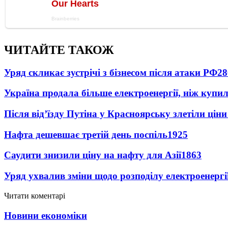
ЧИТАЙТЕ ТАКОЖ
Уряд скликає зустрічі з бізнесом після атаки РФ
28
Україна продала більше електроенергії, ніж купи
Після від’їзду Путіна у Красноярську злетіли цін
Нафта дешевшає третій день поспіль
1925
Саудити знизили ціну на нафту для Азії
1863
Уряд ухвалив зміни щодо розподілу електроенергі
Читати коментарі
Новини економіки