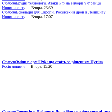
Сюжет
Брудні технології. Атаки РФ на вибори у Франції
Новини світу
— Вчора, 23:39
Сюжет
Ескалація для Європи. Російський дрон в Лейпцигу
Новини світу
— Вчора, 17:07
Сюжет
Зміни в армії РФ: що стоїть за рішенням Путіна
Росія новини
— Вчора, 15:20
Сюжет
Диверсія в Лейпцигу. Дрон біля українського літака