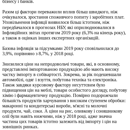
бізнесу і банків.
Разом ці фактори переважили вплив більш швидкого, ніж
очікувалося, зростання споживчого попиту і заробітних плат.
Уповільнення інфляції виявилося більш істотним, ніж
передбачалося в прогнозах НБУ, які оприлюднювалися в
Інфляційних звітах протягом 2019 року (6,3% на кінець року),
а також в оцінках інших експертних організацій.
Базова інфляція за підсумками 2019 року сповільнилася до
3,9%, порівняно з 8,7%, у 2018 році.
Знизилися ціни на непродовольчі товари, які, в основному,
представлені імпортованою продукцією або мають високу
частку імпорту в собівартості. Зокрема, за рік подешевшали
автомобілі, одяг і взуття, побутова техніка та електроніка.
Також завдяки курсовому фактору несуттєвим було
підвищення цін на меблі, товари особистого догляду, побутову
хімію і фармацевтичну продукцію. Помірно подорожчали
більшість продуктів харчування з високим ступенем обробки:
макаронні та кондитерські вироби, м'ясні та молочні
продукти, чай, соки. А ціни на рис, оливкову і соняшникову
олії були навіть нижчими, ніж у 2018 році, адже значна
частина цих товарів істотно залежить від імпорту і цін на
зовнішніх ринках.