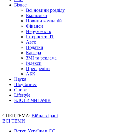
Бізнес
Всі новини розділу
Економіка
Новини компаній
Фінанси
Нерухомість
Інтернет та IT
Авто
Податки
Кар'єра
ЗМІ та реклама
Індекси
Прес-релізи
АБК
Наука
Шоу-бізнес
Спорт
Lifestyle
БЛОГИ ЧИТАЧІВ
СПЕЦТЕМА:
Війна в Ірані
ВСІ ТЕМИ
Вступ України в ЄС