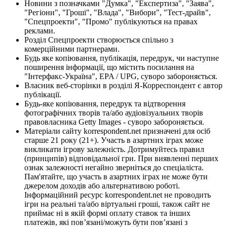
Новини з позначками "Думка", "Експертиза", "Заява",
"Регіони", "Гроші", "Влада", "Вибори", "Тест-драйв",
"Спецпроекти", "Промо" публікуються на правах
реклами.
Розділ Спецпроекти створюється спільно з
комерційними партнерами.
Будь яке копіювання, публікація, передрук, чи наступне
поширення інформації, що містить посилання на
"Інтерфакс-Україна", EPA / UPG, суворо забороняється.
Власник веб-сторінки в розділі Я-Корреспондент є автор
публікації.
Будь-яке копіювання, передрук та відтворення
фотографічних творів та/або аудіовізуальних творів
правовласника Getty Images - суворо забороняється.
Матеріали сайту korrespondent.net призначені для осіб
старше 21 року (21+). Участь в азартних іграх може
викликати ігрову залежність. Дотримуйтесь правил
(принципів) відповідальної гри. При виявленні перших
ознак залежності негайно зверніться до спеціаліста.
Пам'ятайте, що участь в азартних іграх не може бути
джерелом доходів або альтернативою роботі.
Інформаційний ресурс korrespondent.net не проводить
ігри на реальні та/або віртуальні гроші, також сайт не
приймає ні в якій формі оплату ставок та інших
платежів, які пов’язані/можуть бути пов’язані з