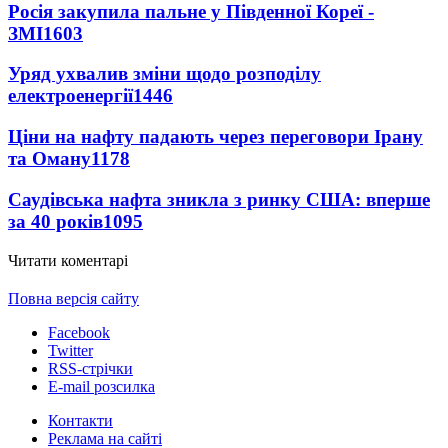
Росія закупила пальне у Південної Кореї -
ЗМІ
1603
Уряд ухвалив зміни щодо розподілу
електроенергії
1446
Ціни на нафту падають через переговори Ірану
та Оману
1178
Саудівська нафта зникла з ринку США: вперше
за 40 років
1095
Читати коментарі
Повна версія сайту
Facebook
Twitter
RSS-стрічки
E-mail розсилка
Контакти
Реклама на сайті