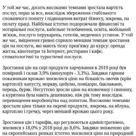
У той же час, досить високими темпами зростала вартість
послуг, перш за все, внаслідок збереження стабільного
споживчого попиту і підвищення витрат бізнесу, зокрема, на
оплату праці. Найбільш істотно подорожчали фінансові та
нотаріальні послуги, кабельне телебачення, освіта, мобільний
зв'язок, послуги перукарень, готелів, медичних установ. У той
же час, зміцнення гривні сприяло меншим темпам зростання
цін на послуги, які мають тісну прив'язку до курсу: оренда
житла, кінотеатри та Інтернет, ресторани і кафе,
стоматологічні та туристичні послуги.
Зростання цін на сирі продукти харчування в 2019 році був
помірний і склав 3,9% (минулоріч - 3,3%). Завдяки гарним
показникам врожаю знизилися ціни на більшість овочів (крім
картоплі): капусту, моркву, цибулю, помідори, баклажани,
перець, буряк. Несуттєво зросли ціни на яловичину і свинину,
а курятина була навіть дешевшою, ніж рік тому внаслідок
перевищення виробництва над попитом. Високими темпами
зростали ціни тільки на окремі продукти, зокрема, на яблука,
картоплю і гречку, через менший врожаю цього року.
Зростання цін і тарифів, що регулюються адміністративно,
знизився з 18,0% у 2018 році до 8,6%. Завдяки зниженню цін
на європейських ринках істотно знизилися ціни на природний