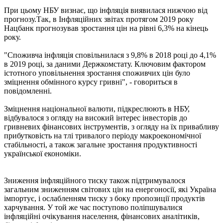
При цьому НБУ визнає, що інфляція виявилася нижчою від
прогнозу.Так, в Інфляційних звітах протягом 2019 року
Нацбанк прогнозував зростання цін на рівні 6,3% на кінець
року.
"Споживча інфляція сповільнилася з 9,8% в 2018 році до 4,1%
в 2019 році, за даними Держкомстату. Ключовим фактором
істотного уповільнення зростання споживчих цін було
зміцнення обмінного курсу гривні", - говориться в
повідомленні.
Зміцнення національної валюти, підкреслюють в НБУ,
відбувалося з огляду на високий інтерес інвесторів до
гривневих фінансових інструментів, з огляду на їх привабливу
прибутковість на тлі тривалого періоду макроекономічної
стабільності, а також загальне зростання продуктивності
української економіки.
Зниження інфляційного тиску також підтримувалося
загальним зниженням світових цін на енергоносії, які Україна
імпортує, і ослабленням тиску з боку пропозиції продуктів
харчування. У той же час поступово поліпшувалися
інфляційні очікування населення, фінансових аналітиків,