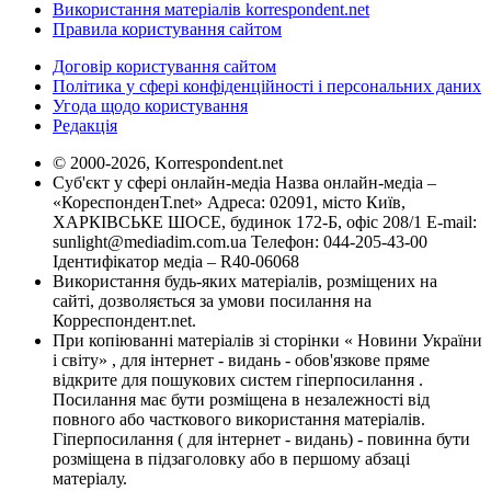
Використання матеріалів korrespondent.net
Правила користування сайтом
Договір користування сайтом
Політика у сфері конфіденційності і персональних даних
Угода щодо користування
Редакція
© 2000-2026, Korrespondent.net
Суб'єкт у сфері онлайн-медіа Назва онлайн-медіа –
«КореспонденТ.net» Адреса: 02091, місто Київ,
ХАРКІВСЬКЕ ШОСЕ, будинок 172-Б, офіс 208/1 E-mail:
sunlight@mediadim.com.ua
Телефон: 044-205-43-00
Ідентифікатор медіа – R40-06068
Використання будь-яких матеріалів, розміщених на
сайті, дозволяється за умови посилання на
Корреспондент.net.
При копіюванні матеріалів зі сторінки « Новини України
і світу» , для інтернет - видань - обов'язкове пряме
відкрите для пошукових систем гіперпосилання .
Посилання має бути розміщена в незалежності від
повного або часткового використання матеріалів.
Гіперпосилання ( для інтернет - видань) - повинна бути
розміщена в підзаголовку або в першому абзаці
матеріалу.