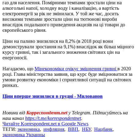
газ для населення. Помірними темпами зростали ціни на
алкогольні напої, холодну воду і каналізацію, а вартість
електроенергії за рік не змінилася. У той же час, досить
високими темпами зростали ціни на тютюнові вироби
внаслідок подальшого приведення акцизів на ці товари до
європейського рівня.
Ціни на паливо знизилися на 8,2% (в 2018 році вони
демонстрували зростання на 9,1%) внаслідок як більш міцного
курсу гривні, так і загального зниження світових цін на
енергоносії.
Нагадаємо, що
Мінекономіки очікує зміцнення гривні
в 2020
році. Глава міністерства заявив, що курс буде зміцнюватися за
умови розвитку економіки і сприятливої ​​ситуації на світових
ринках.
Ціни вперше знизилися в грудні - Милованов
Новини від
Корреспондент.net
у Telegram. Підписуйтесь на
наш канал
https://t.me/korrespondentnet
.
Читайте Korrespondent.net в Google News
ТЕГИ:
экономика
,
инфляция
,
ВВП
,
НБУ
,
Нацбанк
,
экономика Украины