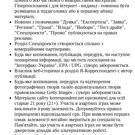
повного або часткового використання матеріалів.
Гіперпосилання ( для інтернет - видань) - повинна бути
розміщена в підзаголовку або в першому абзаці
матеріалу.
Новини з позначками "Думка", "Експертиза", "Заява",
"Регіони", "Гроші", "Влада", "Вибори", "Тест-драйв",
"Спецпроекти", "Промо" публікуються на правах
реклами.
Розділ Спецпроекти створюється спільно з
комерційними партнерами.
Будь яке копіювання, публікація, передрук, чи наступне
поширення інформації, що містить посилання на
"Інтерфакс-Україна", EPA / UPG, суворо забороняється.
Власник веб-сторінки в розділі Я-Корреспондент є автор
публікації.
Будь-яке копіювання, передрук та відтворення
фотографічних творів та/або аудіовізуальних творів
правовласника Getty Images - суворо забороняється.
Матеріали сайту korrespondent.net призначені для осіб
старше 21 року (21+). Участь в азартних іграх може
викликати ігрову залежність. Дотримуйтесь правил
(принципів) відповідальної гри. При виявленні перших
ознак залежності негайно зверніться до спеціаліста.
Пам'ятайте, що участь в азартних іграх не може бути
джерелом доходів або альтернативою роботі.