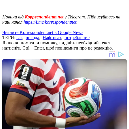
Новини від
Корреспондент.net
у Telegram. Підписуйтесь на
наш канал
https://t.me/korrespondentnet
.
Читайте Korrespondent.net в Google News
ТЕГИ:
газ
,
погода
,
Нафтогаз
,
потребление
Якщо ви помітили помилку, виділіть необхідний текст і
натисніть Ctrl + Enter, щоб повідомити про це редакцію.