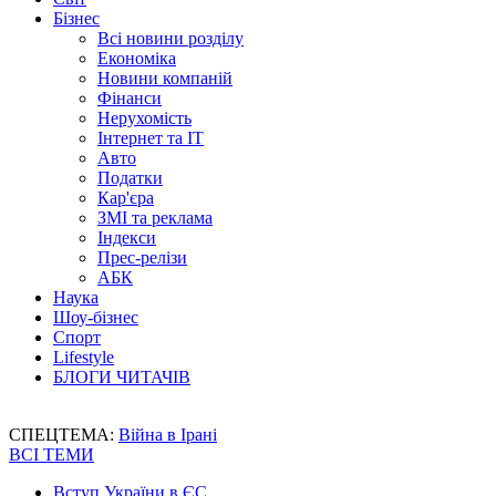
Бізнес
Всі новини розділу
Економіка
Новини компаній
Фінанси
Нерухомість
Інтернет та IT
Авто
Податки
Кар'єра
ЗМІ та реклама
Індекси
Прес-релізи
АБК
Наука
Шоу-бізнес
Спорт
Lifestyle
БЛОГИ ЧИТАЧІВ
СПЕЦТЕМА:
Війна в Ірані
ВСІ ТЕМИ
Вступ України в ЄС