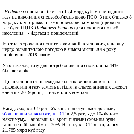
"
Нафтогаз
поставив близько 15,4 млрд куб. м природного
газу на виконання спецзобов'язань щодо ПСО. З них близько 8
млрд куб. м отримали газопостачальні компанії (приватні
газзбути і ЦПК
Нафтогаз України
) для покриття потреб
населення", - йдеться в повідомленні.
Істотне скорочення попиту в компанії пояснюють, в першу
чергу, більш теплою погодою в зимові місяці 2019 року,
порівняно з 2018 роком.
У той же час, газу для потреб опалення спожили на 44%
більше за рік.
"Це пояснюється переходом кількох виробників тепла на
використання газу замість вугілля та альтернативних джерел
енергії в 2019 році", - пояснили в компанії.
Нагадаємо, в 2019 році Україна підготувалася до зими,
збільшивши запаси газу в ПСГ
в 2,5 разу - до 10-річного
максимуму. Найбільші в Європі підземні сховища були
заповнені більш ніж на 70%. На піку в ПСГ знаходилося
21,785 млрд куб газу.