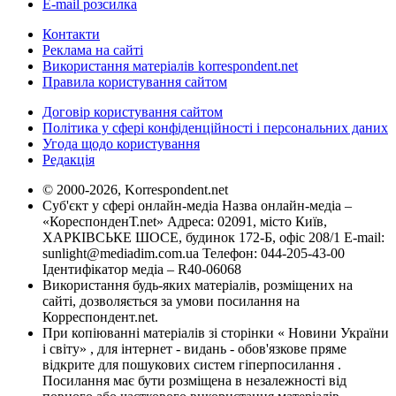
E-mail розсилка
Контакти
Реклама на сайті
Використання матеріалів korrespondent.net
Правила користування сайтом
Договір користування сайтом
Політика у сфері конфіденційності і персональних даних
Угода щодо користування
Редакція
© 2000-2026, Korrespondent.net
Суб'єкт у сфері онлайн-медіа Назва онлайн-медіа –
«КореспонденТ.net» Адреса: 02091, місто Київ,
ХАРКІВСЬКЕ ШОСЕ, будинок 172-Б, офіс 208/1 E-mail:
sunlight@mediadim.com.ua
Телефон: 044-205-43-00
Ідентифікатор медіа – R40-06068
Використання будь-яких матеріалів, розміщених на
сайті, дозволяється за умови посилання на
Корреспондент.net.
При копіюванні матеріалів зі сторінки « Новини України
і світу» , для інтернет - видань - обов'язкове пряме
відкрите для пошукових систем гіперпосилання .
Посилання має бути розміщена в незалежності від