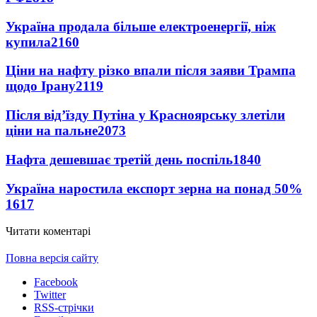
Україна продала більше електроенергії, ніж
купила
2160
Ціни на нафту різко впали після заяви Трампа
щодо Ірану
2119
Після від’їзду Путіна у Красноярську злетіли
ціни на пальне
2073
Нафта дешевшає третій день поспіль
1840
Україна наростила експорт зерна на понад 50%
1617
Читати коментарі
Повна версія сайту
Facebook
Twitter
RSS-стрічки