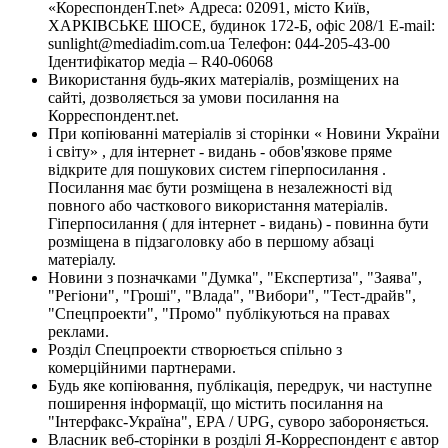
«КореспонденТ.net» Адреса: 02091, місто Київ,
ХАРКІВСЬКЕ ШОСЕ, будинок 172-Б, офіс 208/1 E-mail:
sunlight@mediadim.com.ua
Телефон: 044-205-43-00
Ідентифікатор медіа – R40-06068
Використання будь-яких матеріалів, розміщених на
сайті, дозволяється за умови посилання на
Корреспондент.net.
При копіюванні матеріалів зі сторінки « Новини України
і світу» , для інтернет - видань - обов'язкове пряме
відкрите для пошукових систем гіперпосилання .
Посилання має бути розміщена в незалежності від
повного або часткового використання матеріалів.
Гіперпосилання ( для інтернет - видань) - повинна бути
розміщена в підзаголовку або в першому абзаці
матеріалу.
Новини з позначками "Думка", "Експертиза", "Заява",
"Регіони", "Гроші", "Влада", "Вибори", "Тест-драйв",
"Спецпроекти", "Промо" публікуються на правах
реклами.
Розділ Спецпроекти створюється спільно з
комерційними партнерами.
Будь яке копіювання, публікація, передрук, чи наступне
поширення інформації, що містить посилання на
"Інтерфакс-Україна", EPA / UPG, суворо забороняється.
Власник веб-сторінки в розділі Я-Корреспондент є автор