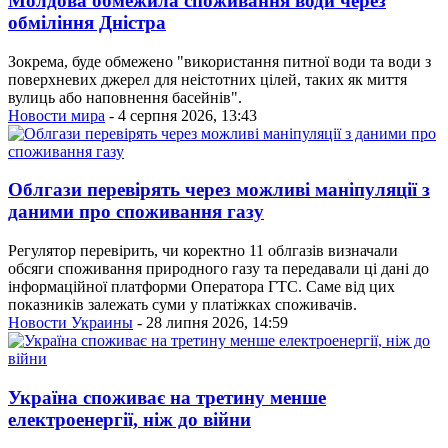
Молдова обмежила споживання води через
обміління Дністра
Зокрема, буде обмежено "використання питної води та води з
поверхневих джерел для неістотних цілей, таких як миття
вулиць або наповнення басейнів".
Новости мира
- 4 серпня 2026, 13:43
Облгази перевірять через можливі маніпуляції з
даними про споживання газу
Регулятор перевірить, чи коректно 11 облгазів визначали
обсяги споживання природного газу та передавали ці дані до
інформаційної платформи Оператора ГТС. Саме від цих
показників залежать суми у платіжках споживачів.
Новости Украины
- 28 липня 2026, 14:59
Україна споживає на третину менше
електроенергії, ніж до війни