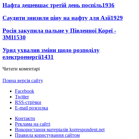
Нафта дешевшає третій день поспіль
1936
Саудити знизили ціну на нафту для Азії
1929
Росія закупила пальне у Південної Кореї -
ЗМІ
1530
Уряд ухвалив зміни щодо розподілу
електроенергії
1431
Читати коментарі
Повна версія сайту
Facebook
Twitter
RSS-стрічки
E-mail розсилка
Контакти
Реклама на сайті
Використання матеріалів korrespondent.net
Правила користування сайтом