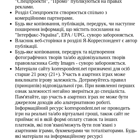
"Спецпроекти", "Промо" публікуються на правах
реклами.
Розділ Спецпроекти створюється спільно з
комерційними партнерами.
Будь яке копіювання, публікація, передрук, чи наступне
поширення інформації, що містить посилання на
"Інтерфакс-Україна", EPA / UPG, суворо забороняється.
Власник веб-сторінки в розділі Я-Корреспондент є автор
публікації.
Будь-яке копіювання, передрук та відтворення
фотографічних творів та/або аудіовізуальних творів
правовласника Getty Images - суворо забороняється.
Матеріали сайту korrespondent.net призначені для осіб
старше 21 року (21+). Участь в азартних іграх може
викликати ігрову залежність. Дотримуйтесь правил
(принципів) відповідальної гри. При виявленні перших
ознак залежності негайно зверніться до спеціаліста.
Пам'ятайте, що участь в азартних іграх не може бути
джерелом доходів або альтернативою роботі.
Інформаційний ресурс korrespondent.net не проводить
ігри на реальні та/або віртуальні гроші, також сайт не
приймає ні в якій формі оплату ставок та інших
платежів, які пов’язані/можуть бути пов’язані з
азартними іграми, букмекерами чи тоталізаторами. Будь-
які матеріали на інформаційному ресурсі