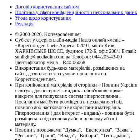
Договір користування сайтом
Політика у сфері конфіденційності і персональних даних
Угода щодо користування
Редакція
© 2000-2026, Korrespondent.net
Суб'єкт у сфері онлайн-медіа Назва онлайн-медіа –
«КореспонденТ.net» Адреса: 02091, місто Київ,
ХАРКІВСЬКЕ ШОСЕ, будинок 172-Б, офіс 208/1 E-mail:
sunlight@mediadim.com.ua
Телефон: 044-205-43-00
Ідентифікатор медіа – R40-06068
Використання будь-яких матеріалів, розміщених на
сайті, дозволяється за умови посилання на
Корреспондент.net.
При копіюванні матеріалів зі сторінки « Новини України
і світу» , для інтернет - видань - обов'язкове пряме
відкрите для пошукових систем гіперпосилання .
Посилання має бути розміщена в незалежності від
повного або часткового використання матеріалів.
Гіперпосилання ( для інтернет - видань) - повинна бути
розміщена в підзаголовку або в першому абзаці
матеріалу.
Новини з позначками "Думка", "Експертиза", "Заява",
"Регіони", "Гроші", "Влада", "Вибори", "Тест-драйв",