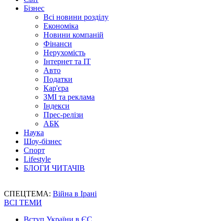
Бізнес
Всі новини розділу
Економіка
Новини компаній
Фінанси
Нерухомість
Інтернет та IT
Авто
Податки
Кар'єра
ЗМІ та реклама
Індекси
Прес-релізи
АБК
Наука
Шоу-бізнес
Спорт
Lifestyle
БЛОГИ ЧИТАЧІВ
СПЕЦТЕМА:
Війна в Ірані
ВСІ ТЕМИ
Вступ України в ЄС