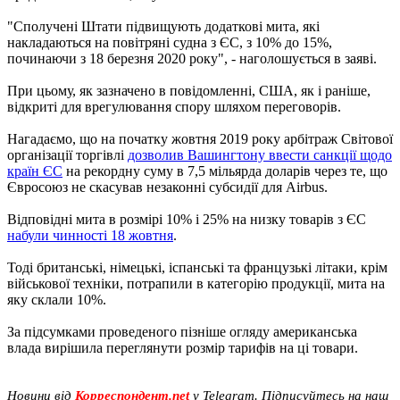
"Сполучені Штати підвищують додаткові мита, які
накладаються на повітряні судна з ЄС, з 10% до 15%,
починаючи з 18 березня 2020 року", - наголошується в заяві.
При цьому, як зазначено в повідомленні, США, як і раніше,
відкриті для врегулювання спору шляхом переговорів.
Нагадаємо, що на початку жовтня 2019 року арбітраж Світової
організації торгівлі
дозволив Вашингтону ввести санкції щодо
країн ЄС
на рекордну суму в 7,5 мільярда доларів через те, що
Євросоюз не скасував незаконні субсидії для Airbus.
Відповідні мита в розмірі 10% і 25% на низку товарів з ЄС
набули чинності 18 жовтня
.
Тоді британські, німецькі, іспанські та французькі літаки, крім
військової техніки, потрапили в категорію продукції, мита на
яку склали 10%.
За підсумками проведеного пізніше огляду американська
влада вирішила переглянути розмір тарифів на ці товари.
Новини від
Корреспондент.net
у Telegram. Підписуйтесь на наш