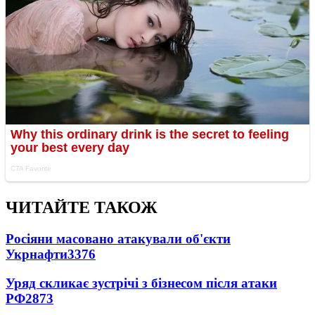
ЧИТАЙТЕ ТАКОЖ
Росіяни масовано атакували об'єкти
Укрнафти
3376
Уряд скликає зустрічі з бізнесом після атаки
РФ
2873