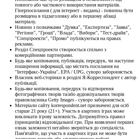
повного або часткового використання матеріалів.
Гіперпосилання ( для інтернет - видань) - повинна бути
розміщена в підзаголовку або в першому абзаці
матеріалу.
Новини з позначками "Думка", "Експертиза", "Заява",
"Регіони", "Гроші", "Влада", "Вибори", "Тест-драйв",
"Спецпроекти", "Промо" публікуються на правах
реклами.
Розділ Спецпроекти створюється спільно з
комерційними партнерами.
Будь яке копіювання, публікація, передрук, чи наступне
поширення інформації, що містить посилання на
"Інтерфакс-Україна", EPA / UPG, суворо забороняється.
Власник веб-сторінки в розділі Я-Корреспондент є автор
публікації.
Будь-яке копіювання, передрук та відтворення
фотографічних творів та/або аудіовізуальних творів
правовласника Getty Images - суворо забороняється.
Матеріали сайту korrespondent.net призначені для осіб
старше 21 року (21+). Участь в азартних іграх може
викликати ігрову залежність. Дотримуйтесь правил
(принципів) відповідальної гри. При виявленні перших
ознак залежності негайно зверніться до спеціаліста.
Пам'ятайте, що участь в азартних іграх не може бути
джерелом доходів або альтернативою роботі.