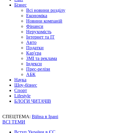
Бізнес
Всі новини розділу
Економіка
Новини компаній
Фінанси
Нерухомість
Інтернет та IT
Авто
Податки
Кар'єра
ЗМІ та реклама
Індекси
Прес-релізи
АБК
Наука
Шоу-бізнес
Спорт
Lifestyle
БЛОГИ ЧИТАЧІВ
СПЕЦТЕМА:
Війна в Ірані
ВСІ ТЕМИ
Вступ України в ЄС