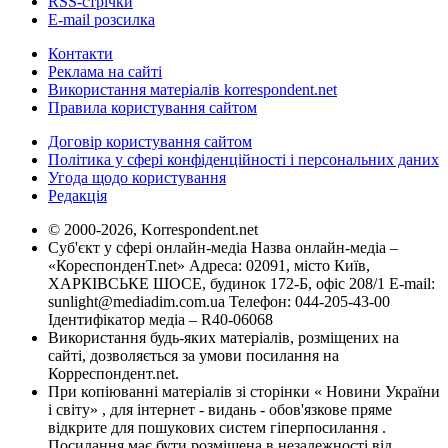
RSS-стрічки
E-mail розсилка
Контакти
Реклама на сайті
Використання матеріалів korrespondent.net
Правила користування сайтом
Договір користування сайтом
Політика у сфері конфіденційності і персональних даних
Угода щодо користування
Редакція
© 2000-2026, Korrespondent.net
Суб'єкт у сфері онлайн-медіа Назва онлайн-медіа –
«КореспонденТ.net» Адреса: 02091, місто Київ,
ХАРКІВСЬКЕ ШОСЕ, будинок 172-Б, офіс 208/1 E-mail:
sunlight@mediadim.com.ua
Телефон: 044-205-43-00
Ідентифікатор медіа – R40-06068
Використання будь-яких матеріалів, розміщених на
сайті, дозволяється за умови посилання на
Корреспондент.net.
При копіюванні матеріалів зі сторінки « Новини України
і світу» , для інтернет - видань - обов'язкове пряме
відкрите для пошукових систем гіперпосилання .
Посилання має бути розміщена в незалежності від