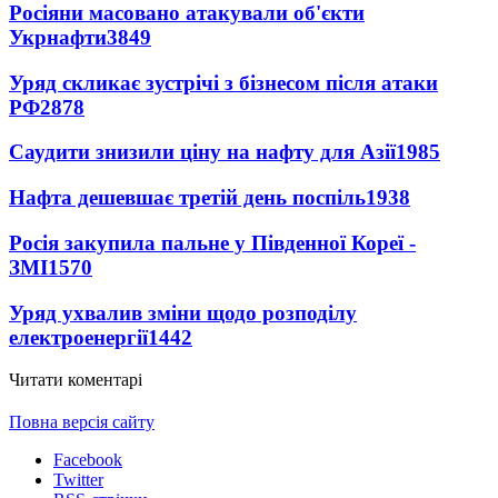
Росіяни масовано атакували об'єкти
Укрнафти
3849
Уряд скликає зустрічі з бізнесом після атаки
РФ
2878
Саудити знизили ціну на нафту для Азії
1985
Нафта дешевшає третій день поспіль
1938
Росія закупила пальне у Південної Кореї -
ЗМІ
1570
Уряд ухвалив зміни щодо розподілу
електроенергії
1442
Читати коментарі
Повна версія сайту
Facebook
Twitter