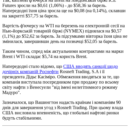
Так, квітневі ф'ючерси на Brent на лондонській біржі ICE
Futures зросли на $0,61 (1,06%) - до $58,36 за барель.
Напередодні їхня ціна зросла ще на $0,08 (на 0,14%), склавши
на закритті $57,75 за барель.
Вартість ф'ючерсу на WTI на березень на електронній сесії на
Нью-йоркській товарній біржі (NYMEX) піднялася на $0,57
(1,1%) до $52,62 за барель. За підсумками вівторка їхня ціна не
змінилася, завершивши день на позначці $52,05 за барель.
Таким чином, спред між актуальними контрактами на марки
Brent і WTI складає $5,74 на користь Brent.
Напередодні стало відомо, що
США вводять санкції щодо
дочірніх компаній Роснефти
Rosneft Trading, S.A і її
президента Дідьє Касіміро. Обмеження вводяться за те, що
компанія виступала посередником при продажу по всьому
світу нафти з Венесуели "від імені нелегітимного режиму
Мадуро".
Зазначалося, що Вашингтон надасть країнам і компаніям 90
днів для завершення угод з Rosneft Trading. При цьому влада
США висловила впевненість, що глобальні нафтові ринки
будуть стабільними.