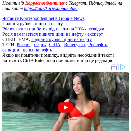
Новини від
Корреспондент.net
в Telegram. Підписуйтесь на
наш канал
https://t.me/korrespondentnet
Читайте Korrespondent.net в Google News
Падіння рубля і ціни на нафту
РФ втратила прибуток від нафти на 20% - розвідка
Росія намагається підняти ціни на нафту - експерт
СПЕЦТЕМА:
Падіння рубля і ціни на нафту
ТЕГИ:
Россия
,
нефть
,
США
,
Венесуэла
,
Роснефть
,
санкции
,
цены на нефть
Якщо ви помітили помилку, виділіть необхідний текст і
натисніть Ctrl + Enter, щоб повідомити про це редакцію.