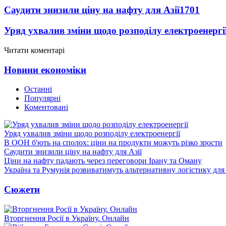
Саудити знизили ціну на нафту для Азії
1701
Уряд ухвалив зміни щодо розподілу електроенергі
Читати коментарі
Новини економіки
Останні
Популярні
Коментовані
Уряд ухвалив зміни щодо розподілу електроенергії
В ООН б'ють на сполох: ціни на продукти можуть різко зрости
Саудити знизили ціну на нафту для Азії
Ціни на нафту падають через переговори Ірану та Оману
Україна та Румунія розвиватимуть альтернативну логістику для
Сюжети
Вторгнення Росії в Україну. Онлайн