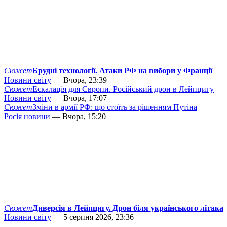
Сюжет
Брудні технології. Атаки РФ на вибори у Франції
Новини світу
— Вчора, 23:39
Сюжет
Ескалація для Європи. Російський дрон в Лейпцигу
Новини світу
— Вчора, 17:07
Сюжет
Зміни в армії РФ: що стоїть за рішенням Путіна
Росія новини
— Вчора, 15:20
Сюжет
Диверсія в Лейпцигу. Дрон біля українського літака
Новини світу
— 5 серпня 2026, 23:36