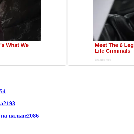
54
ла
2193
и на пальне
2086