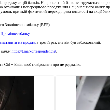
і-продажу акцій банків. Національний банк не втручається в про
 отримання попереднього погодження Національного банку при п
умови, при якій фактичний перехід права власності на акції банк
ого Зовнішекономбанку (ВЕБ).
 Промінвестбанку
.
виставити на продаж
в третій раз, але він був заблокований.
ш канал
https://t.me/korrespondentnet
.
ь Ctrl + Enter, щоб повідомити про це редакцію.