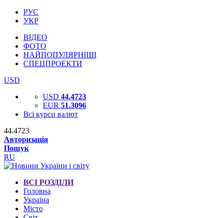
РУС
УКР
ВІДЕО
ФОТО
НАЙПОПУЛЯРНІШІ
СПЕЦПРОЕКТИ
USD
USD
44.4723
EUR
51.3096
Всі курси валют
44.4723
Авторизація
Пошук
RU
ВСІ РОЗДІЛИ
Головна
Україна
Місто
Світ