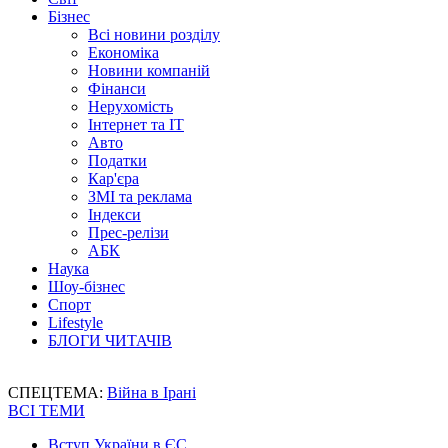
Бізнес
Всі новини розділу
Економіка
Новини компаній
Фінанси
Нерухомість
Інтернет та IT
Авто
Податки
Кар'єра
ЗМІ та реклама
Індекси
Прес-релізи
АБК
Наука
Шоу-бізнес
Спорт
Lifestyle
БЛОГИ ЧИТАЧІВ
СПЕЦТЕМА:
Війна в Ірані
ВСІ ТЕМИ
Вступ України в ЄС