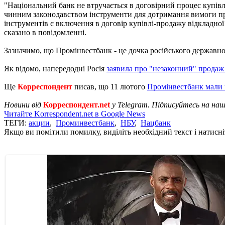
"Національний банк не втручається в договірний процес купівл
чинним законодавством інструменти для дотримання вимоги про
інструментів є включення в договір купівлі-продажу відкладної 
сказано в повідомленні.
Зазначимо, що Промінвестбанк - це дочка російського державн
Як відомо, напередодні Росія
заявила про "незаконний" продаж
Ще
Корреспондент
писав, що 11 лютого
Промінвестбанк мали 
Новини від
Корреспондент.net
у Telegram. Підписуйтесь на на
Читайте Korrespondent.net в Google News
ТЕГИ:
акции
,
Проминвестбанк
,
НБУ
,
Нацбанк
Якщо ви помітили помилку, виділіть необхідний текст і натисніт