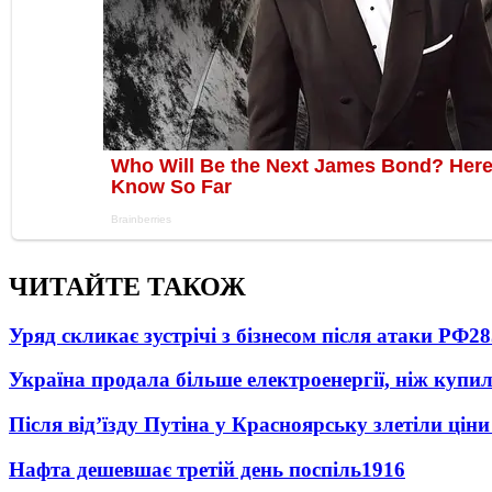
ЧИТАЙТЕ ТАКОЖ
Уряд скликає зустрічі з бізнесом після атаки РФ
28
Україна продала більше електроенергії, ніж купи
Після від’їзду Путіна у Красноярську злетіли цін
Нафта дешевшає третій день поспіль
1916