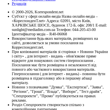
Редакція
© 2000-2026, Korrespondent.net
Суб'єкт у сфері онлайн-медіа Назва онлайн-медіа –
«КореспонденТ.net» Адреса: 02091, місто Київ,
ХАРКІВСЬКЕ ШОСЕ, будинок 172-Б, офіс 208/1 E-mail:
sunlight@mediadim.com.ua
Телефон: 044-205-43-00
Ідентифікатор медіа – R40-06068
Використання будь-яких матеріалів, розміщених на
сайті, дозволяється за умови посилання на
Корреспондент.net.
При копіюванні матеріалів зі сторінки « Новини України
і світу» , для інтернет - видань - обов'язкове пряме
відкрите для пошукових систем гіперпосилання .
Посилання має бути розміщена в незалежності від
повного або часткового використання матеріалів.
Гіперпосилання ( для інтернет - видань) - повинна бути
розміщена в підзаголовку або в першому абзаці
матеріалу.
Новини з позначками "Думка", "Експертиза", "Заява",
"Регіони", "Гроші", "Влада", "Вибори", "Тест-драйв",
"Спецпроекти", "Промо" публікуються на правах
реклами.
Розділ Спецпроекти створюється спільно з
комерційними партнерами.