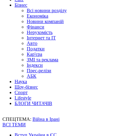
Бізнес
Всі новини розділу
Економіка
Новини компаній
Фінанси
Нерухомість
Інтернет та IT
Авто
Податки
Кар'єра
ЗМІ та реклама
Індекси
Прес-релізи
АБК
Наука
Шоу-бізнес
Спорт
Lifestyle
БЛОГИ ЧИТАЧІВ
СПЕЦТЕМА:
Війна в Ірані
ВСІ ТЕМИ
Вступ України в ЄС