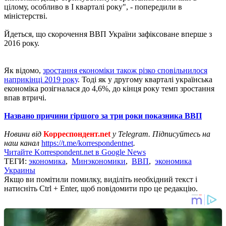
цілому, особливо в I кварталі року", - попередили в
міністерстві.
Йдеться, що скорочення ВВП України зафіксоване вперше з
2016 року.
Як відомо,
зростання економіки також різко сповільнилося
наприкінці 2019 року
. Тоді як у другому кварталі українська
економіка розігналася до 4,6%, до кінця року темп зростання
впав втричі.
Названо причини гіршого за три роки показника ВВП
Новини від
Корреспондент.net
у Telegram. Підписуйтесь на
наш канал
https://t.me/korrespondentnet
.
Читайте Korrespondent.net в Google News
ТЕГИ:
экономика
,
Минэкономики
,
ВВП
,
экономика
Украины
Якщо ви помітили помилку, виділіть необхідний текст і
натисніть Ctrl + Enter, щоб повідомити про це редакцію.