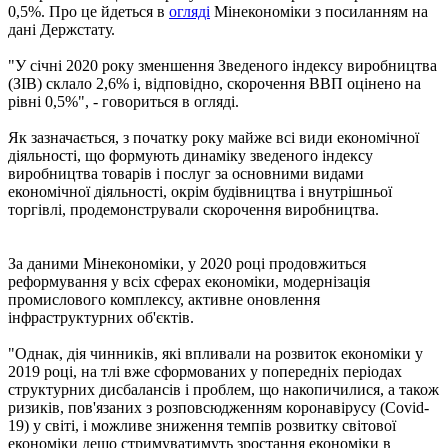
0,5%. Про це йдеться в
огляді
Мінекономіки з посиланням на
дані Держстату.
"У січні 2020 року зменшення Зведеного індексу виробництва
(ЗІВ) склало 2,6% і, відповідно, скорочення ВВП оцінено на
рівні 0,5%", - говориться в огляді.
Як зазначається, з початку року майже всі види економічної
діяльності, що формують динаміку зведеного індексу
виробництва товарів і послуг за основними видами
економічної діяльності, окрім будівництва і внутрішньої
торгівлі, продемонстрували скорочення виробництва.
За даними Мінекономіки, у 2020 році продовжиться
реформування у всіх сферах економіки, модернізація
промислового комплексу, активне оновлення
інфраструктурних об'єктів.
"Однак, дія чинників, які впливали на розвиток економіки у
2019 році, на тлі вже сформованих у попередніх періодах
структурних дисбалансів і проблем, що накопичилися, а також
ризиків, пов'язаних з розповсюдженням коронавірусу (Covid-
19) у світі, і можливе зниження темпів розвитку світової
економіки дещо стримуватимуть зростання економіки в