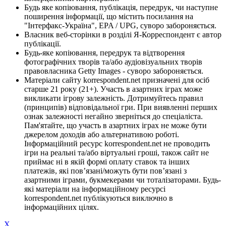
Будь яке копіювання, публікація, передрук, чи наступне
поширення інформації, що містить посилання на
"Інтерфакс-Україна", EPA / UPG, суворо забороняється.
Власник веб-сторінки в розділі Я-Корреспондент є автор
публікації.
Будь-яке копіювання, передрук та відтворення
фотографічних творів та/або аудіовізуальних творів
правовласника Getty Images - суворо забороняється.
Матеріали сайту korrespondent.net призначені для осіб
старше 21 року (21+). Участь в азартних іграх може
викликати ігрову залежність. Дотримуйтесь правил
(принципів) відповідальної гри. При виявленні перших
ознак залежності негайно зверніться до спеціаліста.
Пам'ятайте, що участь в азартних іграх не може бути
джерелом доходів або альтернативою роботі.
Інформаційний ресурс korrespondent.net не проводить
ігри на реальні та/або віртуальні гроші, також сайт не
приймає ні в якій формі оплату ставок та інших
платежів, які пов’язані/можуть бути пов’язані з
азартними іграми, букмекерами чи тоталізаторами. Будь-
які матеріали на інформаційному ресурсі
korrespondent.net публікуються виключно в
інформаційних цілях.
X