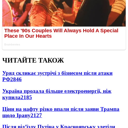
ЧИТАЙТЕ ТАКОЖ
Уряд скликає зустрічі з бізнесом після атаки
РФ
2846
Україна продала більше електроенергії, ніж
купила
2185
Ціни на нафту різко впали після заяви Трампа
щодо Ірану
2127
Після від’їзду Путіна у Красноярську злетіли