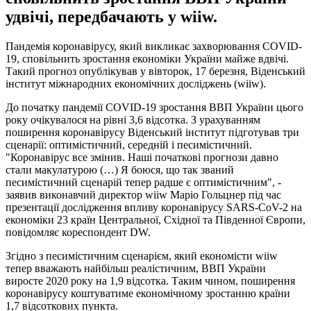
удвічі, передбачають у wiiw.
Пандемія коронавірусу, який викликає захворювання COVID-
19, сповільнить зростання економіки України майже вдвічі.
Такий прогноз опублікував у вівторок, 17 березня, Віденський
інститут міжнародних економічних досліджень (wiiw).
До початку пандемії COVID-19 зростання ВВП України цього
року очікувалося на рівні 3,6 відсотка. З урахуванням
поширення коронавірусу Віденський інститут підготував три
сценарії: оптимістичний, середній і песимістичний.
"Коронавірус все змінив. Наші початкові прогнози давно
стали макулатурою (…) Я боюся, що так званий
песимістичний сценарій тепер радше є оптимістичним", -
заявив виконавчий директор wiiw Маріо Гольцнер під час
презентації дослідження впливу коронавірусу SARS-CoV-2 на
економіки 23 країн Центральної, Східної та Південної Європи,
повідомляє кореспондент DW.
Згідно з песимістичним сценарієм, який економісти wiiw
тепер вважають найбільш реалістичним, ВВП України
виросте 2020 року на 1,9 відсотка. Таким чином, поширення
коронавірусу коштуватиме економічному зростанню країни
1,7 відсоткових пункта.