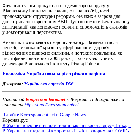
Хоча нині увага прикута до пандемії коронавірусу, у
Віденському інституті наголошують на необхідності
продовжувати структурні реформи, без яких є загроза для
довготривалого зростання ВВП. Тут економісти бачать шанс у
дигіталізації, яка допоможе посилити спроможність економік
у довготривалій перспективі.
Аналітики wiiw мають і хорошу новину. "Зазвичай після
рецесії, викликаної кризою у сфері охорони здоров'я,
відновлення є відносно сильним, а не таким повільним, як
після фінансової кризи 2008 року", - заявив заступник
директора Віденського інституту Річард Грівсон.
Економіка України почала рік з різкого падіння
Джерело:
Українська служба DW
Новини від
Корреспондент.net
в Telegram. Підписуйтесь на
наш канал
https://t.me/korrespondentnet
Читайте Korrespondent.net в Google News
Коронавірус
В Україні вперше виявили новий варіант коронавірусу Цикада
В Україні за тиждень різко зросла кількість хворих на COVID-