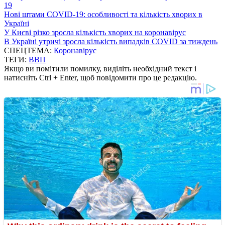
19
Нові штами COVID-19: особливості та кількість хворих в
Україні
У Києві різко зросла кількість хворих на коронавірус
В Україні утричі зросла кількість випадків COVID за тиждень
СПЕЦТЕМА:
Коронавірус
ТЕГИ:
ВВП
Якщо ви помітили помилку, виділіть необхідний текст і
натисніть Ctrl + Enter, щоб повідомити про це редакцію.