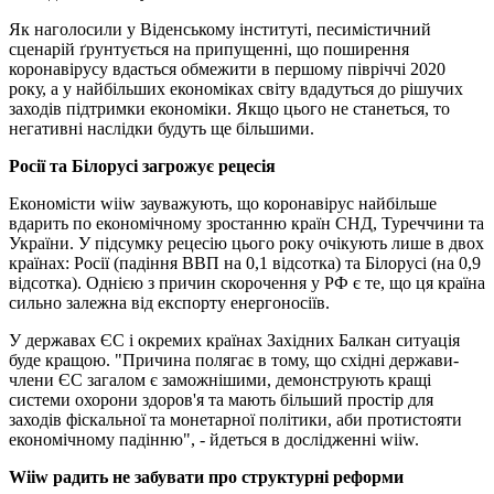
Як наголосили у Віденському інституті, песимістичний
сценарій ґрунтується на припущенні, що поширення
коронавірусу вдасться обмежити в першому півріччі 2020
року, а у найбільших економіках світу вдадуться до рішучих
заходів підтримки економіки. Якщо цього не станеться, то
негативні наслідки будуть ще більшими.
Росії та Білорусі загрожує рецесія
Економісти wiiw зауважують, що коронавірус найбільше
вдарить по економічному зростанню країн СНД, Туреччини та
України. У підсумку рецесію цього року очікують лише в двох
країнах: Росії (падіння ВВП на 0,1 відсотка) та Білорусі (на 0,9
відсотка). Однією з причин скорочення у РФ є те, що ця країна
сильно залежна від експорту енергоносіїв.
У державах ЄС і окремих країнах Західних Балкан ситуація
буде кращою. "Причина полягає в тому, що східні держави-
члени ЄС загалом є заможнішими, демонструють кращі
системи охорони здоров'я та мають більший простір для
заходів фіскальної та монетарної політики, аби протистояти
економічному падінню", - йдеться в дослідженні wiiw.
Wiiw
радить не забувати про структурні реформи