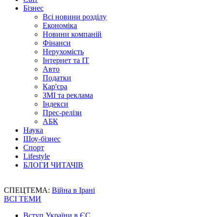
Бізнес
Всі новини розділу
Економіка
Новини компаній
Фінанси
Нерухомість
Інтернет та IT
Авто
Податки
Кар'єра
ЗМІ та реклама
Індекси
Прес-релізи
АБК
Наука
Шоу-бізнес
Спорт
Lifestyle
БЛОГИ ЧИТАЧІВ
СПЕЦТЕМА:
Війна в Ірані
ВСІ ТЕМИ
Вступ України в ЄС