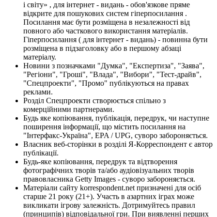
і світу» , для інтернет - видань - обов'язкове пряме
відкрите для пошукових систем гіперпосилання .
Посилання має бути розміщена в незалежності від
повного або часткового використання матеріалів.
Гіперпосилання ( для інтернет - видань) - повинна бути
розміщена в підзаголовку або в першому абзаці
матеріалу.
Новини з позначками "Думка", "Експертиза", "Заява",
"Регіони", "Гроші", "Влада", "Вибори", "Тест-драйв",
"Спецпроекти", "Промо" публікуються на правах
реклами.
Розділ Спецпроекти створюється спільно з
комерційними партнерами.
Будь яке копіювання, публікація, передрук, чи наступне
поширення інформації, що містить посилання на
"Інтерфакс-Україна", EPA / UPG, суворо забороняється.
Власник веб-сторінки в розділі Я-Корреспондент є автор
публікації.
Будь-яке копіювання, передрук та відтворення
фотографічних творів та/або аудіовізуальних творів
правовласника Getty Images - суворо забороняється.
Матеріали сайту korrespondent.net призначені для осіб
старше 21 року (21+). Участь в азартних іграх може
викликати ігрову залежність. Дотримуйтесь правил
(принципів) відповідальної гри. При виявленні перших