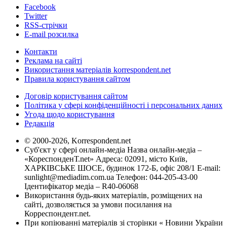
Facebook
Twitter
RSS-стрічки
E-mail розсилка
Контакти
Реклама на сайті
Використання матеріалів korrespondent.net
Правила користування сайтом
Договір користування сайтом
Політика у сфері конфіденційності і персональних даних
Угода щодо користування
Редакція
© 2000-2026, Korrespondent.net
Суб'єкт у сфері онлайн-медіа Назва онлайн-медіа –
«КореспонденТ.net» Адреса: 02091, місто Київ,
ХАРКІВСЬКЕ ШОСЕ, будинок 172-Б, офіс 208/1 E-mail:
sunlight@mediadim.com.ua
Телефон: 044-205-43-00
Ідентифікатор медіа – R40-06068
Використання будь-яких матеріалів, розміщених на
сайті, дозволяється за умови посилання на
Корреспондент.net.
При копіюванні матеріалів зі сторінки « Новини України