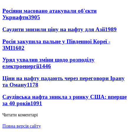
Росіяни масовано атакували об'єкти
Укрнафти
3905
Саудити знизили ціну на нафту для Азії
1989
Росія закупила пальне у Південної Кореї -
ЗМІ
1602
Уряд ухвалив зміни щодо розподілу
електроенергії
1446
Ціни на нафту падають через переговори Ірану
та Оману
1178
Саудівська нафта зникла з ринку США: вперше
за 40 років
1091
Читати коментарі
Повна версія сайту