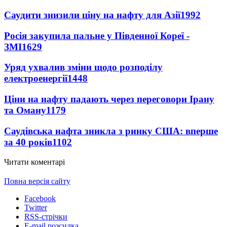
Саудити знизили ціну на нафту для Азії
1992
Росія закупила пальне у Південної Кореї -
ЗМІ
1629
Уряд ухвалив зміни щодо розподілу
електроенергії
1448
Ціни на нафту падають через переговори Ірану
та Оману
1179
Саудівська нафта зникла з ринку США: вперше
за 40 років
1102
Читати коментарі
Повна версія сайту
Facebook
Twitter
RSS-стрічки
E-mail розсилка