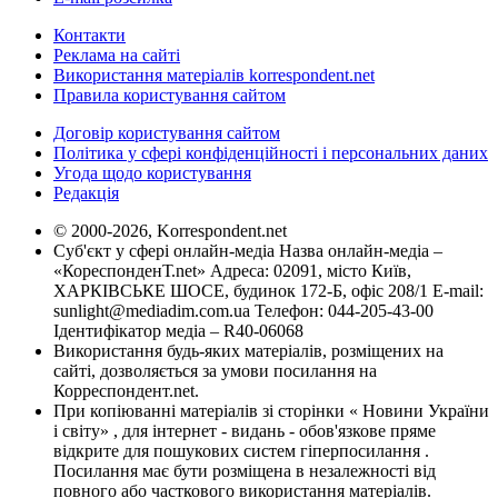
Контакти
Реклама на сайті
Використання матеріалів korrespondent.net
Правила користування сайтом
Договір користування сайтом
Політика у сфері конфіденційності і персональних даних
Угода щодо користування
Редакція
© 2000-2026, Korrespondent.net
Суб'єкт у сфері онлайн-медіа Назва онлайн-медіа –
«КореспонденТ.net» Адреса: 02091, місто Київ,
ХАРКІВСЬКЕ ШОСЕ, будинок 172-Б, офіс 208/1 E-mail:
sunlight@mediadim.com.ua
Телефон: 044-205-43-00
Ідентифікатор медіа – R40-06068
Використання будь-яких матеріалів, розміщених на
сайті, дозволяється за умови посилання на
Корреспондент.net.
При копіюванні матеріалів зі сторінки « Новини України
і світу» , для інтернет - видань - обов'язкове пряме
відкрите для пошукових систем гіперпосилання .
Посилання має бути розміщена в незалежності від
повного або часткового використання матеріалів.