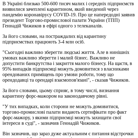
В Україні близько 500-600 тисяч малих і середніх підприємств
виявилися зачеплені карантином, який введений через
пандемію коронавірусу COVID-19. Про це напередодні заявив
президент Торгово-промислової палати України (ТПП)
Геннадій Чижиков в ефірі одного з телеканалів.
За його словами, на постраждалих від карантину
підприємствах працюють 3-4 млн осіб.
"Сьогодні важливо зберегти людські життя. Але в нинішніх
умовах важливо зберегти і малий бізнес. Важливо не
допустити банкрутства і закриття малого бізнесу. На щастя, в
95% випадків підприємці можуть домовитися з власниками
орендованих приміщень про умови роботи, тому що
орендодавці та орендарі взаємопов'язані", - сказав Чижиков.
За його словами, цьому сприяє, в тому числі, визнання
карантину форс-мажором на законодавчому рівні.
"У тих випадках, коли сторони не можуть домовитися,
торгово-промислові палати видають сертифікати про факт
форс-мажору, з якими підприємці можуть захищати свої
інтереси в суді", - зазначив Геннадій Чижиков.
Він зазначив, що зараз дуже актуальним є питання відстрочки