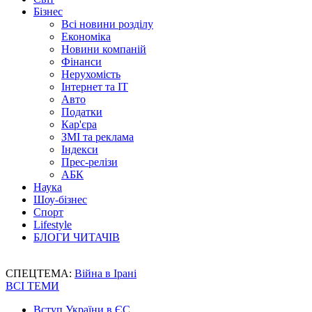
Бізнес
Всі новини розділу
Економіка
Новини компаній
Фінанси
Нерухомість
Інтернет та IT
Авто
Податки
Кар'єра
ЗМІ та реклама
Індекси
Прес-релізи
АБК
Наука
Шоу-бізнес
Спорт
Lifestyle
БЛОГИ ЧИТАЧІВ
СПЕЦТЕМА:
Війна в Ірані
ВСІ ТЕМИ
Вступ України в ЄС