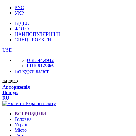
РУС
УКР
ВІДЕО
ФОТО
НАЙПОПУЛЯРНІШІ
СПЕЦПРОЕКТИ
USD
USD
44.4942
EUR
51.3366
Всі курси валют
44.4942
Авторизація
Пошук
RU
ВСІ РОЗДІЛИ
Головна
Україна
Місто
Світ