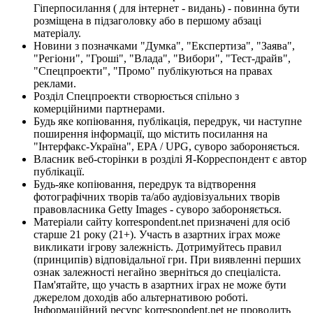
Гіперпосилання ( для інтернет - видань) - повинна бути
розміщена в підзаголовку або в першому абзаці
матеріалу.
Новини з позначками "Думка", "Експертиза", "Заява",
"Регіони", "Гроші", "Влада", "Вибори", "Тест-драйв",
"Спецпроекти", "Промо" публікуються на правах
реклами.
Розділ Спецпроекти створюється спільно з
комерційними партнерами.
Будь яке копіювання, публікація, передрук, чи наступне
поширення інформації, що містить посилання на
"Інтерфакс-Україна", EPA / UPG, суворо забороняється.
Власник веб-сторінки в розділі Я-Корреспондент є автор
публікації.
Будь-яке копіювання, передрук та відтворення
фотографічних творів та/або аудіовізуальних творів
правовласника Getty Images - суворо забороняється.
Матеріали сайту korrespondent.net призначені для осіб
старше 21 року (21+). Участь в азартних іграх може
викликати ігрову залежність. Дотримуйтесь правил
(принципів) відповідальної гри. При виявленні перших
ознак залежності негайно зверніться до спеціаліста.
Пам'ятайте, що участь в азартних іграх не може бути
джерелом доходів або альтернативою роботі.
Інформаційний ресурс korrespondent.net не проводить