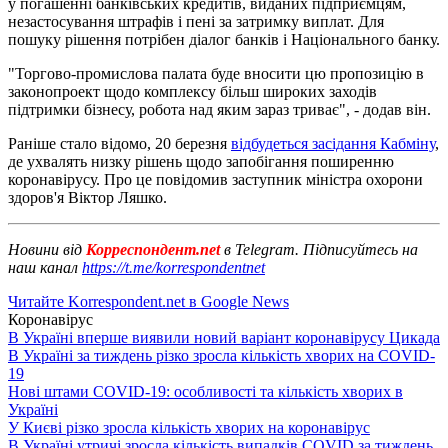
у погашенні банківських кредитів, виданих підприємцям,
незастосування штрафів і пені за затримку виплат. Для
пошуку рішення потрібен діалог банків і Національного банку.
"Торгово-промислова палата буде вносити цю пропозицію в
законопроект щодо комплексу більш широких заходів
підтримки бізнесу, робота над яким зараз триває", - додав він.
Раніше стало відомо, 20 березня
відбудеться засідання Кабміну
,
де ухвалять низку рішень щодо запобігання поширенню
коронавірусу. Про це повідомив заступник міністра охорони
здоров'я Віктор Ляшко.
Новини від
Корреспондент.net
в Telegram. Підписуйтесь на
наш канал
https://t.me/korrespondentnet
Читайте Korrespondent.net в Google News
Коронавірус
В Україні вперше виявили новий варіант коронавірусу Цикада
В Україні за тиждень різко зросла кількість хворих на COVID-
19
Нові штами COVID-19: особливості та кількість хворих в
Україні
У Києві різко зросла кількість хворих на коронавірус
В Україні утричі зросла кількість випадків COVID за тиждень