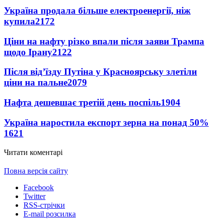
Україна продала більше електроенергії, ніж
купила
2172
Ціни на нафту різко впали після заяви Трампа
щодо Ірану
2122
Після від’їзду Путіна у Красноярську злетіли
ціни на пальне
2079
Нафта дешевшає третій день поспіль
1904
Україна наростила експорт зерна на понад 50%
1621
Читати коментарі
Повна версія сайту
Facebook
Twitter
RSS-стрічки
E-mail розсилка