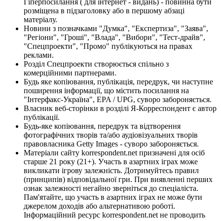
Гіперпосилання ( для інтернет - видань) - повинна бути
розміщена в підзаголовку або в першому абзаці
матеріалу.
Новини з позначками "Думка", "Експертиза", "Заява",
"Регіони", "Гроші", "Влада", "Вибори", "Тест-драйв",
"Спецпроекти", "Промо" публікуються на правах
реклами.
Розділ Спецпроекти створюється спільно з
комерційними партнерами.
Будь яке копіювання, публікація, передрук, чи наступне
поширення інформації, що містить посилання на
"Інтерфакс-Україна", EPA / UPG, суворо забороняється.
Власник веб-сторінки в розділі Я-Корреспондент є автор
публікації.
Будь-яке копіювання, передрук та відтворення
фотографічних творів та/або аудіовізуальних творів
правовласника Getty Images - суворо забороняється.
Матеріали сайту korrespondent.net призначені для осіб
старше 21 року (21+). Участь в азартних іграх може
викликати ігрову залежність. Дотримуйтесь правил
(принципів) відповідальної гри. При виявленні перших
ознак залежності негайно зверніться до спеціаліста.
Пам'ятайте, що участь в азартних іграх не може бути
джерелом доходів або альтернативою роботі.
Інформаційний ресурс korrespondent.net не проводить