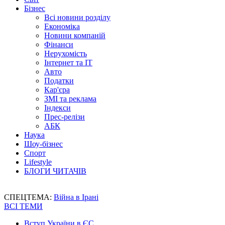
Бізнес
Всі новини розділу
Економіка
Новини компаній
Фінанси
Нерухомість
Інтернет та IT
Авто
Податки
Кар'єра
ЗМІ та реклама
Індекси
Прес-релізи
АБК
Наука
Шоу-бізнес
Спорт
Lifestyle
БЛОГИ ЧИТАЧІВ
СПЕЦТЕМА:
Війна в Ірані
ВСІ ТЕМИ
Вступ України в ЄС