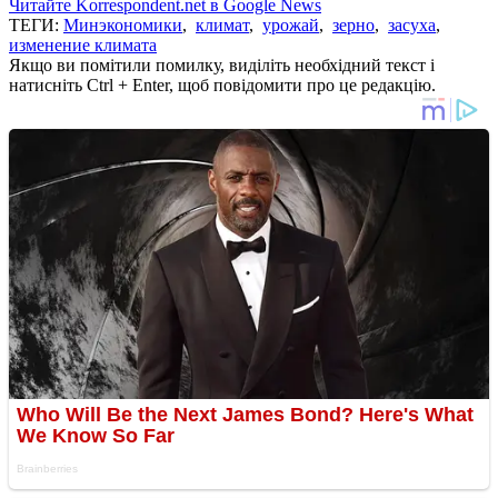
Читайте Korrespondent.net в Google News
ТЕГИ:
Минэкономики
,
климат
,
урожай
,
зерно
,
засуха
,
изменение климата
Якщо ви помітили помилку, виділіть необхідний текст і
натисніть Ctrl + Enter, щоб повідомити про це редакцію.