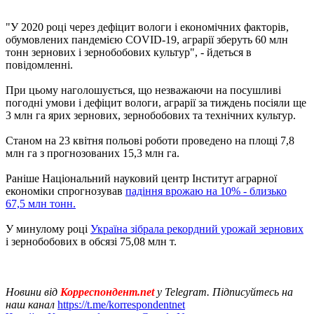
"У 2020 році через дефіцит вологи і економічних факторів,
обумовлених пандемією COVID-19, аграрії зберуть 60 млн
тонн зернових і зернобобових культур", - йдеться в
повідомленні.
При цьому наголошується, що незважаючи на посушливі
погодні умови і дефіцит вологи, аграрії за тиждень посіяли ще
3 млн га ярих зернових, зернобобових та технічних культур.
Станом на 23 квітня польові роботи проведено на площі 7,8
млн га з прогнозованих 15,3 млн га.
Раніше Національний науковий центр Інститут аграрної
економіки спрогнозував
падіння врожаю на 10% - близько
67,5 млн тонн.
У минулому році
Україна зібрала рекордний урожай зернових
і зернобобових в обсязі 75,08 млн т.
Новини від
Корреспондент.net
у Telegram. Підписуйтесь на
наш канал
https://t.me/korrespondentnet