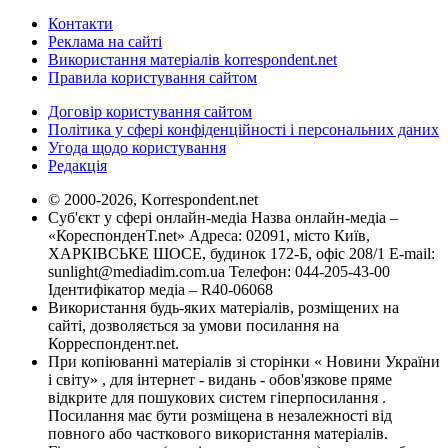
Контакти
Реклама на сайті
Використання матеріалів korrespondent.net
Правила користування сайтом
Договір користування сайтом
Політика у сфері конфіденційності і персональних даних
Угода щодо користування
Редакція
© 2000-2026, Korrespondent.net
Суб'єкт у сфері онлайн-медіа Назва онлайн-медіа –
«КореспонденТ.net» Адреса: 02091, місто Київ,
ХАРКІВСЬКЕ ШОСЕ, будинок 172-Б, офіс 208/1 E-mail:
sunlight@mediadim.com.ua
Телефон: 044-205-43-00
Ідентифікатор медіа – R40-06068
Використання будь-яких матеріалів, розміщених на
сайті, дозволяється за умови посилання на
Корреспондент.net.
При копіюванні матеріалів зі сторінки « Новини України
і світу» , для інтернет - видань - обов'язкове пряме
відкрите для пошукових систем гіперпосилання .
Посилання має бути розміщена в незалежності від
повного або часткового використання матеріалів.