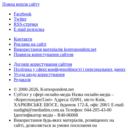
Повна версія сайту
Facebook
Twitter
RSS-стрічки
E-mail розсилка
Контакти
Реклама на сайті
Використання матеріалів korrespondent.net
Правила користування сайтом
Договір користування сайтом
Політика у сфері конфіденційності і персональних даних
Угода щодо користування
Редакція
© 2000-2026, Korrespondent.net
Суб'єкт у сфері онлайн-медіа Назва онлайн-медіа –
«КореспонденТ.net» Адреса: 02091, місто Київ,
ХАРКІВСЬКЕ ШОСЕ, будинок 172-Б, офіс 208/1 E-mail:
sunlight@mediadim.com.ua
Телефон: 044-205-43-00
Ідентифікатор медіа – R40-06068
Використання будь-яких матеріалів, розміщених на
сайті, дозволяється за умови посилання на