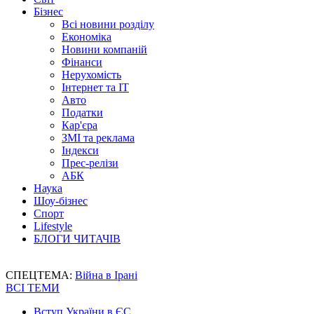
Бізнес
Всі новини розділу
Економіка
Новини компаній
Фінанси
Нерухомість
Інтернет та IT
Авто
Податки
Кар'єра
ЗМІ та реклама
Індекси
Прес-релізи
АБК
Наука
Шоу-бізнес
Спорт
Lifestyle
БЛОГИ ЧИТАЧІВ
СПЕЦТЕМА:
Війна в Ірані
ВСІ ТЕМИ
Вступ України в ЄС