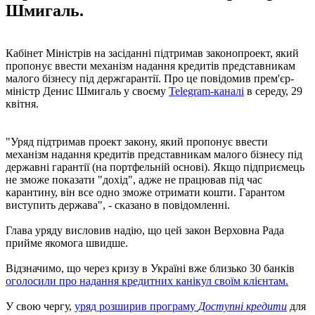
Шмигаль.
Кабінет Міністрів на засіданні підтримав законопроект, який
пропонує ввести механізм надання кредитів представникам
малого бізнесу під держгарантії. Про це повідомив прем'єр-
міністр Денис Шмигаль у своєму
Telegram-каналі
в середу, 29
квітня.
"Уряд підтримав проект закону, який пропонує ввести
механізм надання кредитів представникам малого бізнесу під
державні гарантії (на портфельній основі). Якщо підприємець
не зможе показати "дохід", адже не працював під час
карантину, він все одно зможе отримати кошти. Гарантом
виступить держава", - сказано в повідомленні.
Глава уряду висловив надію, що цей закон Верховна Рада
прийме якомога швидше.
Відзначимо, що через кризу в Україні вже близько 30 банків
оголосили про надання кредитних канікул своїм клієнтам.
У свою чергу,
уряд розширив програму
Доступні кредити
для