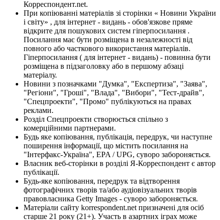
Корреспондент.net.
При копіюванні матеріалів зі сторінки « Новини України
і світу» , для інтернет - видань - обов'язкове пряме
відкрите для пошукових систем гіперпосилання .
Посилання має бути розміщена в незалежності від
повного або часткового використання матеріалів.
Гіперпосилання ( для інтернет - видань) - повинна бути
розміщена в підзаголовку або в першому абзаці
матеріалу.
Новини з позначками "Думка", "Експертиза", "Заява",
"Регіони", "Гроші", "Влада", "Вибори", "Тест-драйв",
"Спецпроекти", "Промо" публікуються на правах
реклами.
Розділ Спецпроекти створюється спільно з
комерційними партнерами.
Будь яке копіювання, публікація, передрук, чи наступне
поширення інформації, що містить посилання на
"Інтерфакс-Україна", EPA / UPG, суворо забороняється.
Власник веб-сторінки в розділі Я-Корреспондент є автор
публікації.
Будь-яке копіювання, передрук та відтворення
фотографічних творів та/або аудіовізуальних творів
правовласника Getty Images - суворо забороняється.
Матеріали сайту korrespondent.net призначені для осіб
старше 21 року (21+). Участь в азартних іграх може