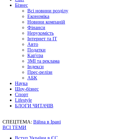
Бізнес
Всі новини розділу
Економіка
Новини компаній
Фінанси
Нерухомість
Інтернет та IT
Авто
Податки
Кар'єра
ЗМІ та реклама
Індекси
Прес-релізи
АБК
Наука
Шоу-бізнес
Спорт
Lifestyle
БЛОГИ ЧИТАЧІВ
СПЕЦТЕМА:
Війна в Ірані
ВСІ ТЕМИ
Вступ України в ЄС