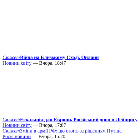
Сюжет
Війна на Близькому Сході. Онлайн
Новини світу
— Вчора, 18:47
Сюжет
Ескалація для Європи. Російський дрон в Лейпцигу
Новини світу
— Вчора, 17:07
Сюжет
Зміни в армії РФ: що стоїть за рішенням Путіна
Росія новини
— Вчора, 15:20