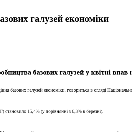
азових галузей економіки
бництва базових галузей у квітні впав 
іння базових галузей економіки, говориться в огляді Національн
Г) становило 15,4% (у порівнянні з 6,3% в березні).