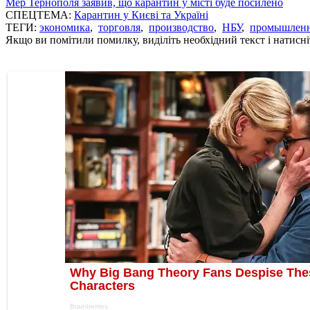
Мер Тернополя заявив, що карантин у місті буде посилено
СПЕЦТЕМА:
Карантин у Києві та Україні
ТЕГИ:
экономика
,
торговля
,
производство
,
НБУ
,
промышленн
Якщо ви помітили помилку, виділіть необхідний текст і натисніт