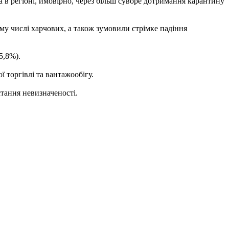
 регіоні, ймовірно, через більш суворе дотримання карантину
у числі харчових, а також зумовили стрімке падіння
5,8%).
ї торгівлі та вантажообігу.
тання невизначеності.