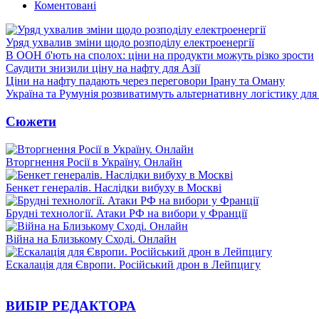
Коментовані
Уряд ухвалив зміни щодо розподілу електроенергії
В ООН б'ють на сполох: ціни на продукти можуть різко зрости
Саудити знизили ціну на нафту для Азії
Ціни на нафту падають через переговори Ірану та Оману
Україна та Румунія розвиватимуть альтернативну логістику для
Сюжети
Вторгнення Росії в Україну. Онлайн
Бенкет генералів. Наслідки вибуху в Москві
Брудні технології. Атаки РФ на вибори у Франції
Війна на Близькому Сході. Онлайн
Ескалація для Європи. Російський дрон в Лейпцигу
ВИБІР РЕДАКТОРА