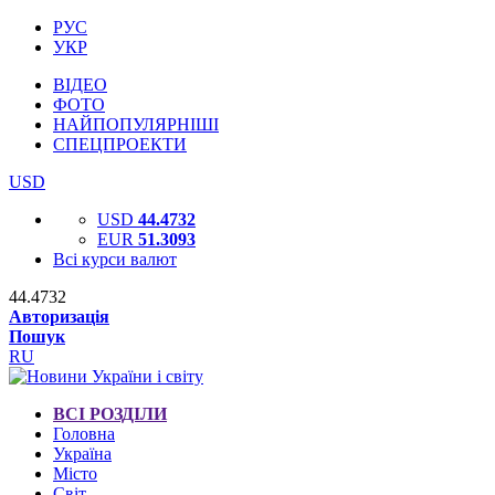
РУС
УКР
ВІДЕО
ФОТО
НАЙПОПУЛЯРНІШІ
СПЕЦПРОЕКТИ
USD
USD
44.4732
EUR
51.3093
Всі курси валют
44.4732
Авторизація
Пошук
RU
ВСІ РОЗДІЛИ
Головна
Україна
Місто
Світ