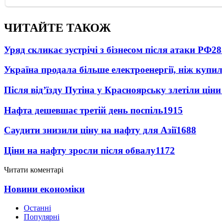
ЧИТАЙТЕ ТАКОЖ
Уряд скликає зустрічі з бізнесом після атаки РФ
28
Україна продала більше електроенергії, ніж купи
Після від’їзду Путіна у Красноярську злетіли цін
Нафта дешевшає третій день поспіль
1915
Саудити знизили ціну на нафту для Азії
1688
Ціни на нафту зросли після обвалу
1172
Читати коментарі
Новини економіки
Останні
Популярні