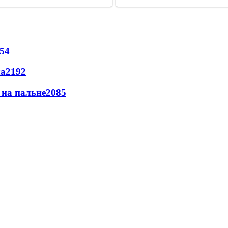
54
ла
2192
и на пальне
2085