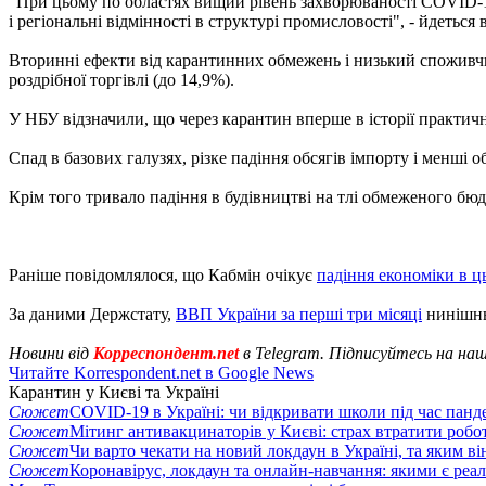
"При цьому по областях вищий рівень захворюваності COVID-19
і регіональні відмінності в структурі промисловості", - йдеться 
Вторинні ефекти від карантинних обмежень і низький споживчи
роздрібної торгівлі (до 14,9%).
У НБУ відзначили, що через карантин вперше в історії практич
Спад в базових галузях, різке падіння обсягів імпорту і менші 
Крім того тривало падіння в будівництві на тлі обмеженого бю
Раніше повідомлялося, що Кабмін очікує
падіння економіки в ц
За даними Держстату,
ВВП України за перші три місяці
нинішнь
Новини від
Корреспондент.net
в Telegram. Підписуйтесь на на
Читайте Korrespondent.net в Google News
Карантин у Києві та Україні
Сюжет
COVID-19 в Україні: чи відкривати школи під час панде
Сюжет
Мітинг антивакцинаторів у Києві: страх втратити робо
Сюжет
Чи варто чекати на новий локдаун в Україні, та яким ві
Сюжет
Коронавірус, локдаун та онлайн-навчання: якими є реал