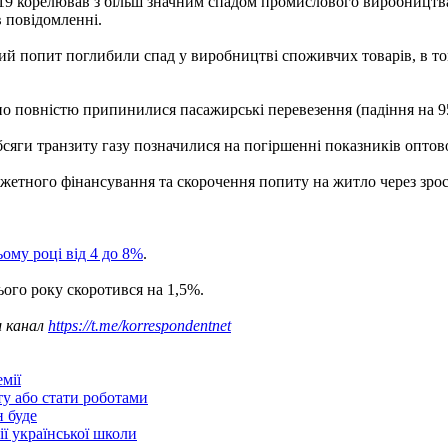
 корелював з більш значним спадом промислового виробництва в
в повідомленні.
й попит поглибили спад у виробництві споживчих товарів, в том
но повністю припинилися пасажирські перевезення (падіння на 9
обсяги транзиту газу позначилися на погіршенні показників оптово
джетного фінансування та скорочення попиту на житло через зрос
ьому році від 4 до 8%
.
ого року скоротився на 1,5%.
ш канал
https://t.me/korrespondentnet
мії
ту або стати роботами
н буде
ії української школи