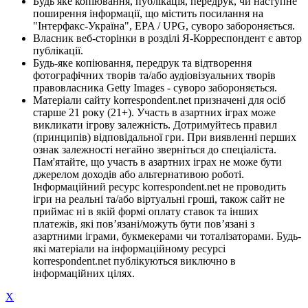
Будь яке копіювання, публікація, передрук, чи наступне
поширення інформації, що містить посилання на
"Інтерфакс-Україна", EPA / UPG, суворо забороняється.
Власник веб-сторінки в розділі Я-Корреспондент є автор
публікації.
Будь-яке копіювання, передрук та відтворення
фотографічних творів та/або аудіовізуальних творів
правовласника Getty Images - суворо забороняється.
Матеріали сайту korrespondent.net призначені для осіб
старше 21 року (21+). Участь в азартних іграх може
викликати ігрову залежність. Дотримуйтесь правил
(принципів) відповідальної гри. При виявленні перших
ознак залежності негайно зверніться до спеціаліста.
Пам'ятайте, що участь в азартних іграх не може бути
джерелом доходів або альтернативою роботі.
Інформаційний ресурс korrespondent.net не проводить
ігри на реальні та/або віртуальні гроші, також сайт не
приймає ні в якій формі оплату ставок та інших
платежів, які пов’язані/можуть бути пов’язані з
азартними іграми, букмекерами чи тоталізаторами. Будь-
які матеріали на інформаційному ресурсі
korrespondent.net публікуються виключно в
інформаційних цілях.
X