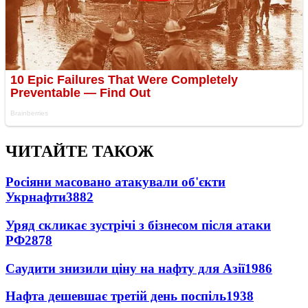
ЧИТАЙТЕ ТАКОЖ
Росіяни масовано атакували об'єкти
Укрнафти
3882
Уряд скликає зустрічі з бізнесом після атаки
РФ
2878
Саудити знизили ціну на нафту для Азії
1986
Нафта дешевшає третій день поспіль
1938