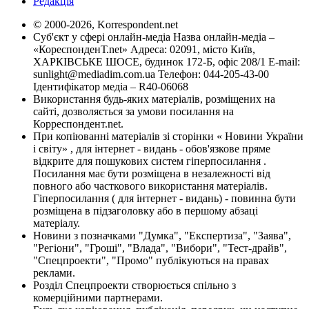
Редакція
© 2000-2026, Korrespondent.net
Суб'єкт у сфері онлайн-медіа Назва онлайн-медіа –
«КореспонденТ.net» Адреса: 02091, місто Київ,
ХАРКІВСЬКЕ ШОСЕ, будинок 172-Б, офіс 208/1 E-mail:
sunlight@mediadim.com.ua
Телефон: 044-205-43-00
Ідентифікатор медіа – R40-06068
Використання будь-яких матеріалів, розміщених на
сайті, дозволяється за умови посилання на
Корреспондент.net.
При копіюванні матеріалів зі сторінки « Новини України
і світу» , для інтернет - видань - обов'язкове пряме
відкрите для пошукових систем гіперпосилання .
Посилання має бути розміщена в незалежності від
повного або часткового використання матеріалів.
Гіперпосилання ( для інтернет - видань) - повинна бути
розміщена в підзаголовку або в першому абзаці
матеріалу.
Новини з позначками "Думка", "Експертиза", "Заява",
"Регіони", "Гроші", "Влада", "Вибори", "Тест-драйв",
"Спецпроекти", "Промо" публікуються на правах
реклами.
Розділ Спецпроекти створюється спільно з
комерційними партнерами.