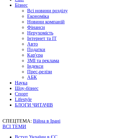
Бізнес
Всі новини розділу
Економіка
Новини компаній
Фінанси
Нерухомість
Інтернет та IT
Авто
Податки
Кар'єра
ЗМІ та реклама
Індекси
Прес-релізи
АБК
Наука
Шоу-бізнес
Спорт
Lifestyle
БЛОГИ ЧИТАЧІВ
СПЕЦТЕМА:
Війна в Ірані
ВСІ ТЕМИ
Вступ України в ЄС