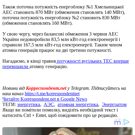
Також поточна потужність енергоблоку №1 Хмельницької
АЕС становить 870 МВт (обмеження становлять 140 МВт),
поточна потужність енергоблоку №2 становить 830 МВт
(обмеження становлять 160 МВт).
У свою чергу, через балансові обмеження 3 червня АЕС
України недовиробили 83,5 млн кВт-год електроенергії і
справили 167,5 млн кВт-год електроенергії. Таким чином
атомна генерація працює на дві третини потужності.
Нагадаємо, в кінці травня
потужності вугільних ТЕС вперше
перевищили
атомну генерацію.
Новини від
Корреспондент.net
у Telegram. Підписуйтесь на
наш канал
https://t.me/korrespondentnet
Читайте Korrespondent.net в Google News
ТЕГИ:
энергетика
,
АЭС
,
атомная энергетика
,
Энергоатом
Якщо ви помітили помилку, виділіть необхідний текст і
натисніть Ctrl + Enter, щоб повідомити про це редакцію.