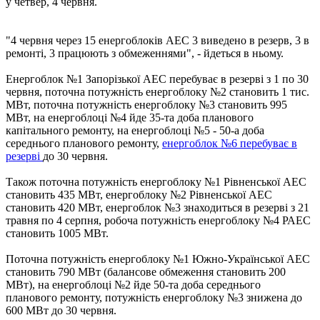
у четвер, 4 червня.
"4 червня через 15 енергоблоків АЕС 3 виведено в резерв, 3 в
ремонті, 3 працюють з обмеженнями", - йдеться в ньому.
Енергоблок №1 Запорізької АЕС перебуває в резерві з 1 по 30
червня, поточна потужність енергоблоку №2 становить 1 тис.
МВт, поточна потужність енергоблоку №3 становить 995
МВт, на енергоблоці №4 йде 35-та доба планового
капітального ремонту, на енергоблоці №5 - 50-а доба
середнього планового ремонту,
енергоблок №6 перебуває в
резерві
до 30 червня.
Також поточна потужність енергоблоку №1 Рівненської АЕС
становить 435 МВт, енергоблоку №2 Рівненської АЕС
становить 420 МВт, енергоблок №3 знаходиться в резерві з 21
травня по 4 серпня, робоча потужність енергоблоку №4 РАЕС
становить 1005 МВт.
Поточна потужність енергоблоку №1 Южно-Української АЕС
становить 790 МВт (балансове обмеження становить 200
МВт), на енергоблоці №2 йде 50-та доба середнього
планового ремонту, потужність енергоблоку №3 знижена до
600 МВт до 30 червня.