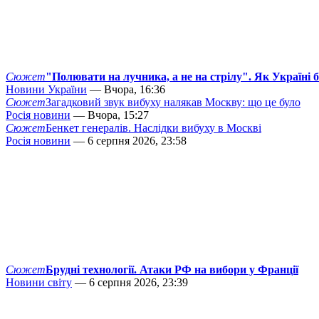
Сюжет
"Полювати на лучника, а не на стрілу". Як Україні 
Новини України
— Вчора, 16:36
Сюжет
Загадковий звук вибуху налякав Москву: що це було
Росія новини
— Вчора, 15:27
Сюжет
Бенкет генералів. Наслідки вибуху в Москві
Росія новини
— 6 серпня 2026, 23:58
Сюжет
Брудні технології. Атаки РФ на вибори у Франції
Новини світу
— 6 серпня 2026, 23:39