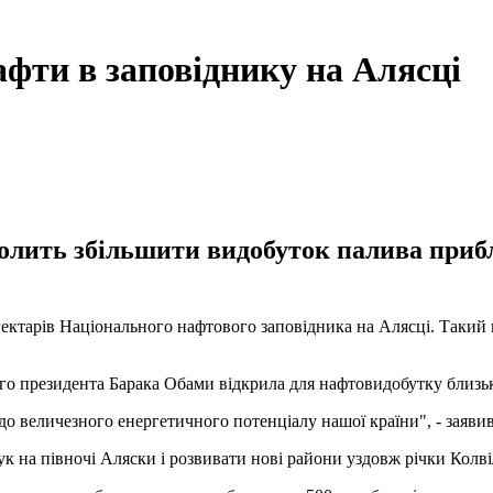
ти в заповіднику на Алясці
олить збільшити видобуток палива прибли
 гектарів Національного нафтового заповідника на Алясці. Таки
ого президента Барака Обами відкрила для нафтовидобутку близ
до величезного енергетичного потенціалу нашої країни", - заяви
 на півночі Аляски і розвивати нові райони уздовж річки Колвіл