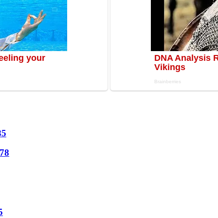
85
78
5