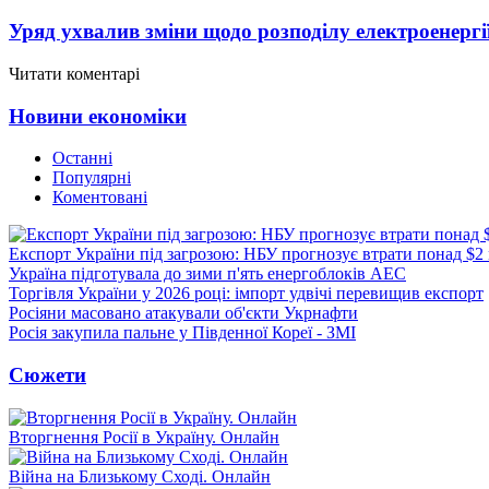
Уряд ухвалив зміни щодо розподілу електроенергі
Читати коментарі
Новини економіки
Останні
Популярні
Коментовані
Експорт України під загрозою: НБУ прогнозує втрати понад $2
Україна підготувала до зими п'ять енергоблоків АЕС
Торгівля України у 2026 році: імпорт удвічі перевищив експорт
Росіяни масовано атакували об'єкти Укрнафти
Росія закупила пальне у Південної Кореї - ЗМІ
Сюжети
Вторгнення Росії в Україну. Онлайн
Війна на Близькому Сході. Онлайн