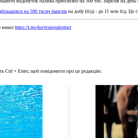
льшити видобуток палива приблизно на 500 тис. барелів на день 
більшився на 500 тисяч барелів
на добу (б/д) - до 11 млн б/д. Це 
ш канал
https://t.me/korrespondentnet
ь Ctrl + Enter, щоб повідомити про це редакцію.