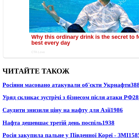
ЧИТАЙТЕ ТАКОЖ
Росіяни масовано атакували об'єкти Укрнафти
38
Уряд скликає зустрічі з бізнесом після атаки РФ
28
Саудити знизили ціну на нафту для Азії
1986
Нафта дешевшає третій день поспіль
1938
Росія закупила пальне у Південної Кореї - ЗМІ
158