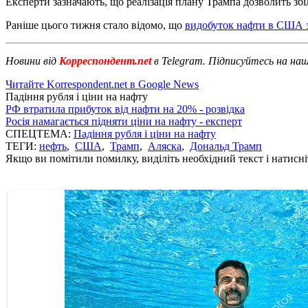
Експерти зазначають, що реалізація плану Трампа дозволить збі
Раніше цього тижня стало відомо, що
видобуток нафти в США з
Новини від
Корреспондент.net
в Telegram. Підписуйтесь на на
Читайте Korrespondent.net в Google News
Падіння рубля і ціни на нафту
РФ втратила прибуток від нафти на 20% - розвідка
Росія намагається підняти ціни на нафту - експерт
СПЕЦТЕМА:
Падіння рубля і ціни на нафту
ТЕГИ:
нефть
,
США
,
Трамп
,
Аляска
,
Дональд Трамп
Якщо ви помітили помилку, виділіть необхідний текст і натисніт