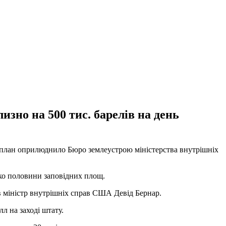
зно на 500 тис. барелів на день
й план оприлюднило Бюро землеустрою міністерства внутрішніх
ько половини заповідних площ.
в міністр внутрішніх справ США Девід Бернар.
л на заході штату.