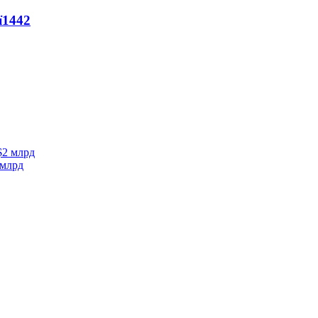
ї
1442
 млрд