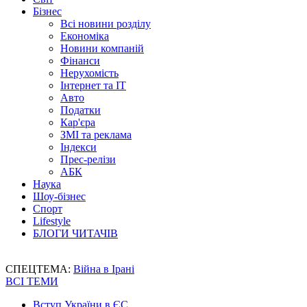
Бізнес
Всі новини розділу
Економіка
Новини компаній
Фінанси
Нерухомість
Інтернет та IT
Авто
Податки
Кар'єра
ЗМІ та реклама
Індекси
Прес-релізи
АБК
Наука
Шоу-бізнес
Спорт
Lifestyle
БЛОГИ ЧИТАЧІВ
СПЕЦТЕМА:
Війна в Ірані
ВСІ ТЕМИ
Вступ України в ЄС