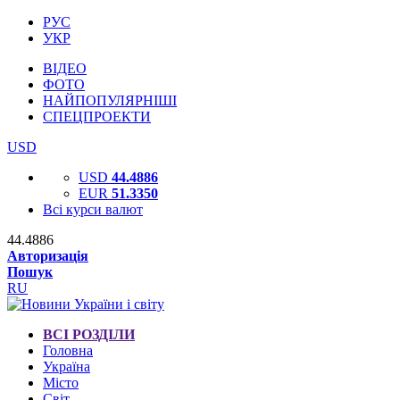
РУС
УКР
ВІДЕО
ФОТО
НАЙПОПУЛЯРНІШІ
СПЕЦПРОЕКТИ
USD
USD
44.4886
EUR
51.3350
Всі курси валют
44.4886
Авторизація
Пошук
RU
ВСІ РОЗДІЛИ
Головна
Україна
Місто
Світ