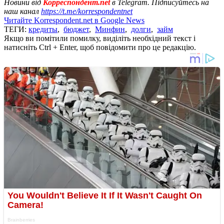
Новини від
Корреспондент.net
в Telegram. Підписуйтесь на
наш канал
https://t.me/korrespondentnet
Читайте Korrespondent.net в Google News
ТЕГИ:
кредиты
,
бюджет
,
Минфин
,
долги
,
займ
Якщо ви помітили помилку, виділіть необхідний текст і
натисніть Ctrl + Enter, щоб повідомити про це редакцію.