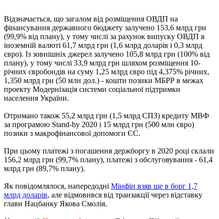
Відзначається, що загалом від розміщення ОВДП на
фінансування державного бюджету залучено 153,6 млрд грн
(99,9% від плану), у тому числі за рахунок випуску ОВДП в
іноземній валюті 61,7 млрд грн (1,6 млрд доларів і 0,3 млрд
євро). Із зовнішніх джерел залучено 105,8 млрд грн (100% від
плану), у тому числі 33,9 млрд грн шляхом розміщення 10-
річних євробондів на суму 1,25 млрд євро під 4,375% річних,
1,350 млрд грн (50 млн дол.) - кошти позики МБРР в межах
проекту Модернізація системи соціальної підтримки
населення України.
Отримано також 55,2 млрд грн (1,5 млрд СПЗ) кредиту МВФ
за програмою Stand-by 2020 і 15 млрд грн (500 млн євро)
позики з макрофінансової допомоги ЄС.
При цьому платежі з погашення держборгу в 2020 році склали
156,2 млрд грн (99,7% плану), платежі з обслуговування - 61,4
млрд грн (89,7% плану).
Як повідомлялося, напередодні
Мінфін взяв ще в борг 1,7
млрд доларів
, але відмовився від транзакції через відставку
глави Нацбанку Якова Смолія.