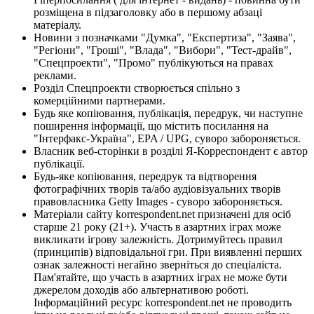
розміщена в підзаголовку або в першому абзаці
матеріалу.
Новини з позначками "Думка", "Експертиза", "Заява",
"Регіони", "Гроші", "Влада", "Вибори", "Тест-драйв",
"Спецпроекти", "Промо" публікуються на правах
реклами.
Розділ Спецпроекти створюється спільно з
комерційними партнерами.
Будь яке копіювання, публікація, передрук, чи наступне
поширення інформації, що містить посилання на
"Інтерфакс-Україна", EPA / UPG, суворо забороняється.
Власник веб-сторінки в розділі Я-Корреспондент є автор
публікації.
Будь-яке копіювання, передрук та відтворення
фотографічних творів та/або аудіовізуальних творів
правовласника Getty Images - суворо забороняється.
Матеріали сайту korrespondent.net призначені для осіб
старше 21 року (21+). Участь в азартних іграх може
викликати ігрову залежність. Дотримуйтесь правил
(принципів) відповідальної гри. При виявленні перших
ознак залежності негайно зверніться до спеціаліста.
Пам'ятайте, що участь в азартних іграх не може бути
джерелом доходів або альтернативою роботі.
Інформаційний ресурс korrespondent.net не проводить