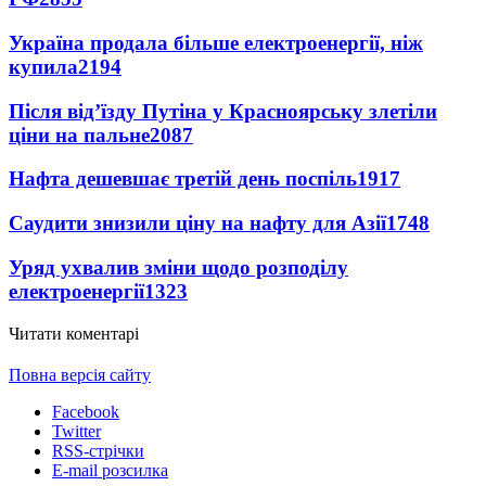
Україна продала більше електроенергії, ніж
купила
2194
Після від’їзду Путіна у Красноярську злетіли
ціни на пальне
2087
Нафта дешевшає третій день поспіль
1917
Саудити знизили ціну на нафту для Азії
1748
Уряд ухвалив зміни щодо розподілу
електроенергії
1323
Читати коментарі
Повна версія сайту
Facebook
Twitter
RSS-стрічки
E-mail розсилка