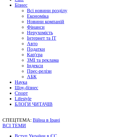
Бізнес
Всі новини розділу
Економіка
Новини компаній
Фінанси
Нерухомість
Інтернет та IT
Авто
Податки
Кар'єра
ЗМІ та реклама
Індекси
Прес-релізи
АБК
Наука
Шоу-бізнес
Спорт
Lifestyle
БЛОГИ ЧИТАЧІВ
СПЕЦТЕМА:
Війна в Ірані
ВСІ ТЕМИ
Вступ України в ЄС