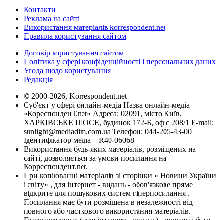
Контакти
Реклама на сайті
Використання матеріалів korrespondent.net
Правила користування сайтом
Договір користування сайтом
Політика у сфері конфіденційності і персональних даних
Угода щодо користування
Редакція
© 2000-2026, Korrespondent.net
Суб'єкт у сфері онлайн-медіа Назва онлайн-медіа –
«КореспонденТ.net» Адреса: 02091, місто Київ,
ХАРКІВСЬКЕ ШОСЕ, будинок 172-Б, офіс 208/1 E-mail:
sunlight@mediadim.com.ua
Телефон: 044-205-43-00
Ідентифікатор медіа – R40-06068
Використання будь-яких матеріалів, розміщених на
сайті, дозволяється за умови посилання на
Корреспондент.net.
При копіюванні матеріалів зі сторінки « Новини України
і світу» , для інтернет - видань - обов'язкове пряме
відкрите для пошукових систем гіперпосилання .
Посилання має бути розміщена в незалежності від
повного або часткового використання матеріалів.
Гіперпосилання ( для інтернет - видань) - повинна бути