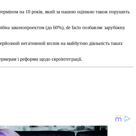
 терміном на 10 років, який за нашою оцінкою також порушить
рібна законопроектом (до 60%), de facto позбавляє зарубіжну
 серйозний негативний вплив на майбутню діяльність таких
ермерам і реформи щодо євроінтеграції.