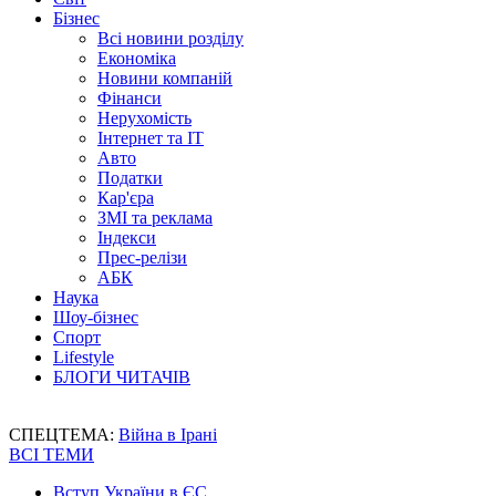
Бізнес
Всі новини розділу
Економіка
Новини компаній
Фінанси
Нерухомість
Інтернет та IT
Авто
Податки
Кар'єра
ЗМІ та реклама
Індекси
Прес-релізи
АБК
Наука
Шоу-бізнес
Спорт
Lifestyle
БЛОГИ ЧИТАЧІВ
СПЕЦТЕМА:
Війна в Ірані
ВСІ ТЕМИ
Вступ України в ЄС