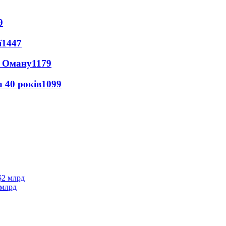
9
ї
1447
а Оману
1179
 40 років
1099
 млрд