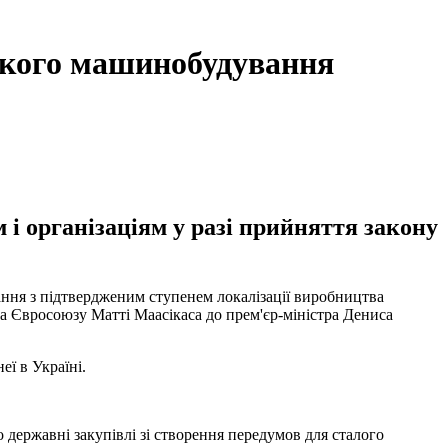
ького машинобудування
 організаціям у разі прийняття закону
ання з підтвердженим ступенем локалізації виробництва
ла Євросоюзу Матті Маасікаса до прем'єр-міністра Дениса
ї в Україні.
о державні закупівлі зі створення передумов для сталого