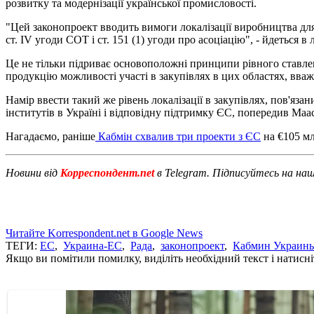
розвитку та модернізації української промисловості.
"Цей законопроект вводить вимоги локалізації виробництва для
ст. IV угоди СОТ і ст. 151 (1) угоди про асоціацію", - йдеться в л
Це не тільки підриває основоположні принципи рівного ставлення
продукцію можливості участі в закупівлях в цих областях, вва
Намір ввести такий же рівень локалізації в закупівлях, пов'я
інститутів в Україні і відповідну підтримку ЄС, попередив Маас
Нагадаємо, раніше
Кабмін схвалив три проекти з ЄС
на €105 мл
Новини від
Корреспондент.net
в Telegram. Підписуйтесь на на
Читайте Korrespondent.net в Google News
ТЕГИ:
ЕС
,
Украина-ЕС
,
Рада
,
законопроект
,
Кабмин Украин
Якщо ви помітили помилку, виділіть необхідний текст і натисніт