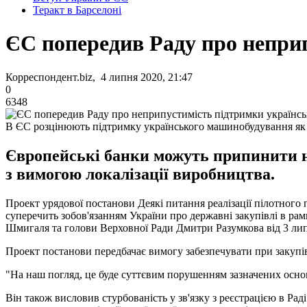
Теракт в Барселоні
ЄС попередив Раду про непри
Корреспондент.biz, 4 липня 2020, 21:47
0
6348
В ЄС розцінюють підтримку українського машинобудування як
Європейські банки можуть припинити на
з вимогою локалізації виробництва.
Проект урядової постанови Деякі питання реалізації пілотного
суперечить зобов'язанням України про державні закупівлі в рам
Шмигаля та голови Верховної Ради Дмитри Разумкова від 3 ли
Проект постанови передбачає вимогу забезпечувати при закупів
"На наш погляд, це буде суттєвим порушенням зазначених основ
Він також висловив стурбованість у зв'язку з реєстрацією в Ра