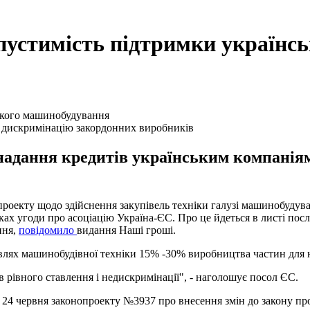
пустимість підтримки українс
 дискримінацію закордонних виробників
дання кредитів українським компаніям і
 проекту щодо здійснення закупівель техніки галузі машинобудув
ках угоди про асоціацію Україна-ЄС. Про це йдеться в листі пос
пня,
повідомило
видання Наші гроші.
лях машинобудівної техніки 15% -30% виробництва частин для не
 рівного ставлення і недискримінації", - наголошує посол ЄС.
ді 24 червня законопроекту №3937 про внесення змін до закону пр