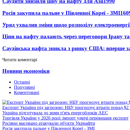
Саудити знизили ціну на нафту для Азії
1990
Росія закупила пальне у Південної Кореї - ЗМІ
160
Уряд ухвалив зміни щодо розподілу електроенергі
Ціни на нафту падають через переговори Ірану т
Саудівська нафта зникла з ринку США: вперше за
Читати коментарі
Новини економіки
Останні
Популярні
Коментовані
Експорт України під загрозою: НБУ прогнозує втрати понад $2
Україна підготувала до зими п'ять енергоблоків АЕС
Торгівля України у 2026 році: імпорт удвічі перевищив експорт
Росіяни масовано атакували об'єкти Укрнафти
Росія закупила пальне у Південної Кореї - ЗМІ