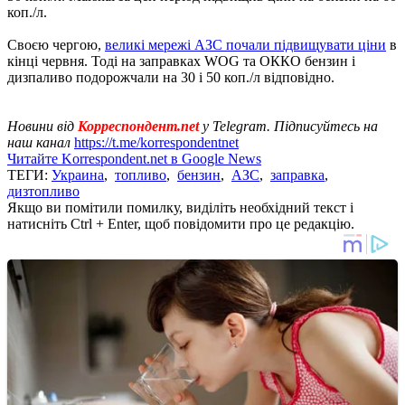
коп./л.
Своєю чергою,
великі мережі АЗС почали підвищувати ціни
в
кінці червня. Тоді на заправках WOG та ОККО бензин і
дизпаливо подорожчали на 30 і 50 коп./л відповідно.
Новини від
Корреспондент.net
у Telegram. Підписуйтесь на
наш канал
https://t.me/korrespondentnet
Читайте Korrespondent.net в Google News
ТЕГИ:
Украина
,
топливо
,
бензин
,
АЗС
,
заправка
,
дизтопливо
Якщо ви помітили помилку, виділіть необхідний текст і
натисніть Ctrl + Enter, щоб повідомити про це редакцію.