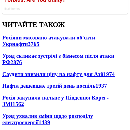
ЧИТАЙТЕ ТАКОЖ
Росіяни масовано атакували об'єкти
Укрнафти
3765
Уряд скликає зустрічі з бізнесом після атаки
РФ
2876
Саудити знизили ціну на нафту для Азії
1974
Нафта дешевшає третій день поспіль
1937
Росія закупила пальне у Південної Кореї -
ЗМІ
1562
Уряд ухвалив зміни щодо розподілу
електроенергії
1439