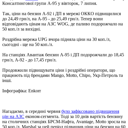
Консалтингової групи А-95 у вівторок, 7 липня.
Так, ціни на бензин А-92 і ДП в мережі ОККО підвищилися
до 24,49 грн/л, на А-95 - до 25,49 грн/л. Тепер вони
відповідають цінам на АЗС WOG, де паливо подорожчало на
50 коп./л за вихідні.
Роздрібна мережа UPG вчора підняла ціни на 30 коп./л,
сьогодні - ще на 50 коп./л.
На станціях Авантаж бензин А-95 і ДП подорожчали до 18,45
грн/л, А-92 - до 17,45 грн/л.
Продовжили підвищувати ціни і роздрібні оператори, що
працюють під брендами Mango, Motto, Chipo, Укр-Петроль та
інші.
Інфографіка: Enkorr
Нагадаємо, в середині червня
було зафіксовано підвищення
цін на АЗС
економ-сегмента. Тоді за 10 днів вартість бензину
на столичних станціях БРСМ-Нафта, Avantage, Motto зросла на
50 коп./л. Marshal за цей період підвищив ціни на бензин на 60