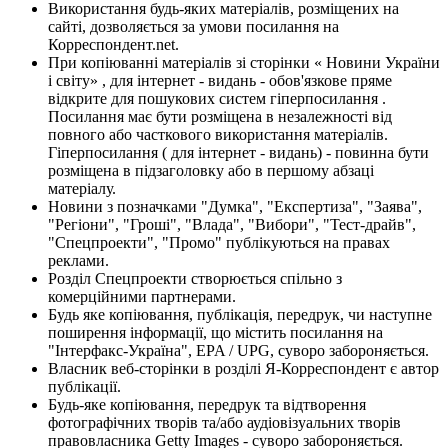
Використання будь-яких матеріалів, розміщених на
сайті, дозволяється за умови посилання на
Корреспондент.net.
При копіюванні матеріалів зі сторінки « Новини України
і світу» , для інтернет - видань - обов'язкове пряме
відкрите для пошукових систем гіперпосилання .
Посилання має бути розміщена в незалежності від
повного або часткового використання матеріалів.
Гіперпосилання ( для інтернет - видань) - повинна бути
розміщена в підзаголовку або в першому абзаці
матеріалу.
Новини з позначками "Думка", "Експертиза", "Заява",
"Регіони", "Гроші", "Влада", "Вибори", "Тест-драйв",
"Спецпроекти", "Промо" публікуються на правах
реклами.
Розділ Спецпроекти створюється спільно з
комерційними партнерами.
Будь яке копіювання, публікація, передрук, чи наступне
поширення інформації, що містить посилання на
"Інтерфакс-Україна", EPA / UPG, суворо забороняється.
Власник веб-сторінки в розділі Я-Корреспондент є автор
публікації.
Будь-яке копіювання, передрук та відтворення
фотографічних творів та/або аудіовізуальних творів
правовласника Getty Images - суворо забороняється.