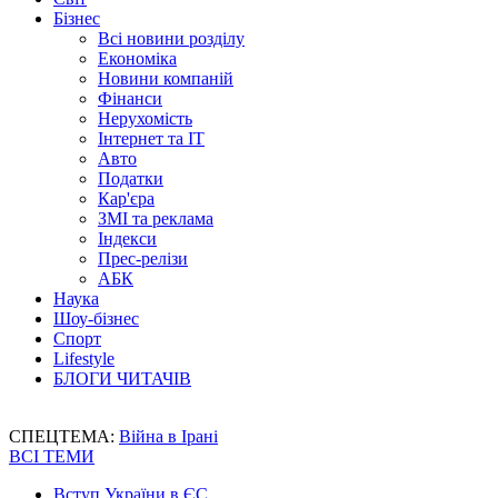
Бізнес
Всі новини розділу
Економіка
Новини компаній
Фінанси
Нерухомість
Інтернет та IT
Авто
Податки
Кар'єра
ЗМІ та реклама
Індекси
Прес-релізи
АБК
Наука
Шоу-бізнес
Спорт
Lifestyle
БЛОГИ ЧИТАЧІВ
СПЕЦТЕМА:
Війна в Ірані
ВСІ ТЕМИ
Вступ України в ЄС