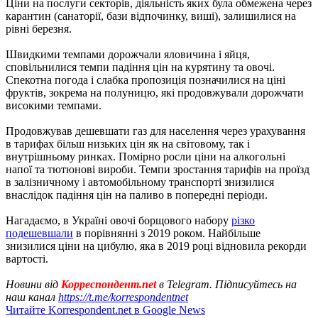
Ціни на послуги секторів, діяльність яких була обмежена через
карантин (санаторії, бази відпочинку, виші), залишилися на
рівні березня.
Швидкими темпами дорожчали яловичина і яйця,
сповільнилися темпи падіння цін на курятину та овочі.
Спекотна погода і слабка пропозиція позначилися на ціні
фруктів, зокрема на полуницю, які продовжували дорожчати
високими темпами.
Продовжував дешевшати газ для населення через урахування
в тарифах більш низьких цін як на світовому, так і
внутрішньому ринках. Помірно росли ціни на алкогольні
напої та тютюнові вироби. Темпи зростання тарифів на проїзд
в залізничному і автомобільному транспорті знизилися
внаслідок падіння цін на паливо в попередні періоди.
Нагадаємо, в Україні овочі борщового набору
різко
подешевшали
в порівнянні з 2019 роком. Найбільше
знизилися ціни на цибулю, яка в 2019 році відновила рекорди
вартості.
Новини від
Корреспондент.net
в Telegram. Підписуйтесь на
наш канал
https://t.me/korrespondentnet
Читайте Korrespondent.net в Google News