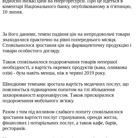
відносно низькі ціни на енергоресурси. Про це йдеться в
коментарі Національного банку, опублікованому в п'ятницю,
10 липня.
За його даними, темпи падіння цін на непродовольчі товари
знаходилися практично на рівні попереднього місяця.
Сповільнилося зростання цін на фармацевтичну продукцію і
товари особистого догляду.
Також сповільнилося подорожчання товарів непершої
необхідності, а вартість окремих продуктів (кава, оливкова
олія) - була навіть менша, ніж в червні 2019 року.
Швидкими темпами зростала вартість медичних послуг, що
пояснюється підвищеним попитом на тлі збільшення
захворюваності коронавірусом. Також прискорилося
подорожчання мобільного зв'язку.
Разом з тим під впливом слабкого попиту сповільнилося
зростання вартості послуг страхування, оренди житла,
фінансових і нотаріальних послуг, а також кафе, барів,
ресторанів.