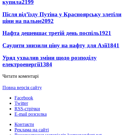
купила
2199
Після від’їзду Путіна у Красноярську злетіли
ціни на пальне
2092
Нафта дешевшає третій день поспіль
1921
Саудити знизили ціну на нафту для Азії
1841
Уряд ухвалив зміни щодо розподілу
електроенергії
1384
Читати коментарі
Повна версія сайту
Facebook
Twitter
RSS-стрічки
E-mail розсилка
Контакти
Реклама на сайті