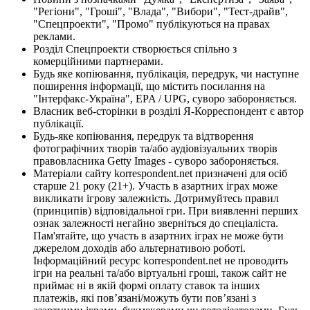
"Регіони", "Гроші", "Влада", "Вибори", "Тест-драйв",
"Спецпроекти", "Промо" публікуються на правах
реклами.
Розділ Спецпроекти створюється спільно з
комерційними партнерами.
Будь яке копіювання, публікація, передрук, чи наступне
поширення інформації, що містить посилання на
"Інтерфакс-Україна", EPA / UPG, суворо забороняється.
Власник веб-сторінки в розділі Я-Корреспондент є автор
публікації.
Будь-яке копіювання, передрук та відтворення
фотографічних творів та/або аудіовізуальних творів
правовласника Getty Images - суворо забороняється.
Матеріали сайту korrespondent.net призначені для осіб
старше 21 року (21+). Участь в азартних іграх може
викликати ігрову залежність. Дотримуйтесь правил
(принципів) відповідальної гри. При виявленні перших
ознак залежності негайно зверніться до спеціаліста.
Пам'ятайте, що участь в азартних іграх не може бути
джерелом доходів або альтернативою роботі.
Інформаційний ресурс korrespondent.net не проводить
ігри на реальні та/або віртуальні гроші, також сайт не
приймає ні в якій формі оплату ставок та інших
платежів, які пов’язані/можуть бути пов’язані з