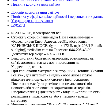
Використання матеріалів korrespondent.net
Правила користування сайтом
Договір користування сайтом
Політика у сфері конфіденційності і персональних даних
Угода щодо користування
Редакція
© 2000-2026, Korrespondent.net
Суб'єкт у сфері онлайн-медіа Назва онлайн-медіа –
«КореспонденТ.net» Адреса: 02091, місто Київ,
ХАРКІВСЬКЕ ШОСЕ, будинок 172-Б, офіс 208/1 E-mail:
sunlight@mediadim.com.ua
Телефон: 044-205-43-00
Ідентифікатор медіа – R40-06068
Використання будь-яких матеріалів, розміщених на
сайті, дозволяється за умови посилання на
Корреспондент.net.
При копіюванні матеріалів зі сторінки « Новини України
і світу» , для інтернет - видань - обов'язкове пряме
відкрите для пошукових систем гіперпосилання .
Посилання має бути розміщена в незалежності від
повного або часткового використання матеріалів.
Гіперпосилання ( для інтернет - видань) - повинна бути
розміщена в підзаголовку або в першому абзаці
матеріалу.
Новини з позначками "Думка", "Експертиза", "Заява",