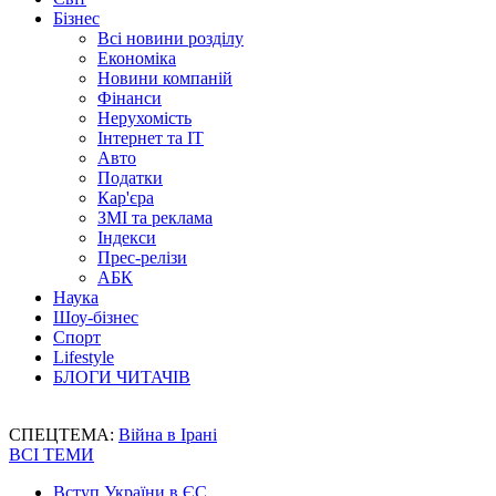
Бізнес
Всі новини розділу
Економіка
Новини компаній
Фінанси
Нерухомість
Інтернет та IT
Авто
Податки
Кар'єра
ЗМІ та реклама
Індекси
Прес-релізи
АБК
Наука
Шоу-бізнес
Спорт
Lifestyle
БЛОГИ ЧИТАЧІВ
СПЕЦТЕМА:
Війна в Ірані
ВСІ ТЕМИ
Вступ України в ЄС