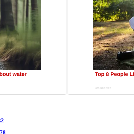
82
78