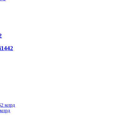
2
ї
1442
 млрд