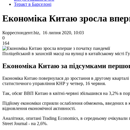
Теракт в Барселоні
Економіка Китаю зросла вперш
Корреспондент.biz, 16 липня 2020, 10:03
0
164
Поліцейський в захисній масці на вулиці в китайському місті Г
Економіка Китаю за підсумками першого
Економіка Китаю повернулася до зростання в другому кварталі 
статистичного управління КНР у четвер, 16 червня.
Так, обсяг ВВП Китаю в квітні-червні збільшився на 3,2% в по
Підйому економіки сприяли ослаблення обмежень, введених в к
відновлення економічної активності.
Аналітики, опитані Trading Economics, в середньому очікували
Street Journal - на 2,6%.