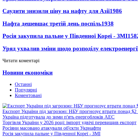
Саудити знизили ціну на нафту для Азії
1986
Нафта дешевшає третій день поспіль
1938
Росія закупила пальне у Південної Кореї - ЗМІ
158
Уряд ухвалив зміни щодо розподілу електроенергі
Читати коментарі
Новини економіки
Останні
Популярні
Коментовані
Експорт України під загрозою: НБУ прогнозує втрати понад $2
Україна підготувала до зими п'ять енергоблоків АЕС
Торгівля України у 2026 році: імпорт удвічі перевищив експорт
Росіяни масовано атакували об'єкти Укрнафти
Росія закупила пальне у Південної Кореї - ЗМІ