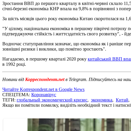
Зростання ВВП до першого кварталу в квітні-червні склало 11
січні-березні економіка КНР впала на 9,8% в порівнянні з поп
За шість місяців цього року економіка Китаю скоротилася на 1,
"У цілому, національна економіка в першому півріччі потроху 
підтверджуючи стійкість і життєздатність свого розвитку", - й
Водночас статуправління зазначає, що економіка як і раніше пер
зовнішні ризики і виклики, що помітно зростають".
Нагадаємо, в першому кварталі 2020 року
китайський ВВП впа
в 1992 році.
Новини від
Корреспондент.net
в Telegram. Підписуйтесь на на
Читайте Korrespondent.net в Google News
СПЕЦТЕМА:
Коронавірус
ТЕГИ:
глобальный экономический кризис
,
экономика
,
Китай
Якщо ви помітили помилку, виділіть необхідний текст і натисніт