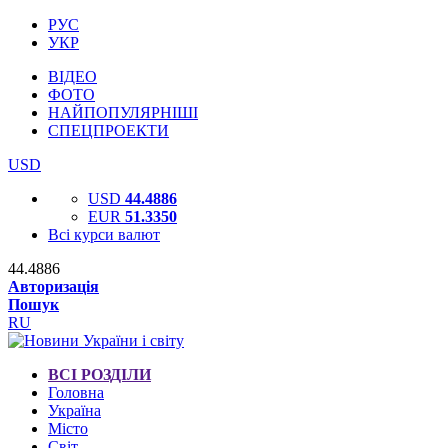
РУС
УКР
ВІДЕО
ФОТО
НАЙПОПУЛЯРНІШІ
СПЕЦПРОЕКТИ
USD
USD
44.4886
EUR
51.3350
Всі курси валют
44.4886
Авторизація
Пошук
RU
ВСІ РОЗДІЛИ
Головна
Україна
Місто
Світ