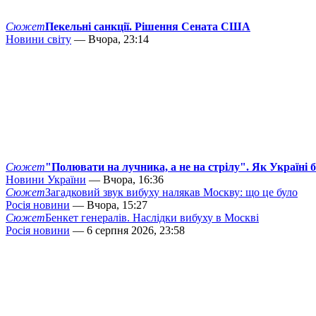
Сюжет
Пекельні санкції. Рішення Сената США
Новини світу
— Вчора, 23:14
Сюжет
"Полювати на лучника, а не на стрілу". Як Україні 
Новини України
— Вчора, 16:36
Сюжет
Загадковий звук вибуху налякав Москву: що це було
Росія новини
— Вчора, 15:27
Сюжет
Бенкет генералів. Наслідки вибуху в Москві
Росія новини
— 6 серпня 2026, 23:58