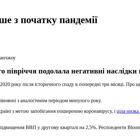
е з початку пандемії
уанчжоу
 півріччя подолала негативні наслідки п
2020 року після історичного спаду в попередні три місяці. Про 
рівнянні з аналогічним періодом минулого року.
раїні з метою запобігання поширенню коронавірусу, і
ціла низка
 підвищення ВВП у другому кварталі на 2,5%. Респонденти Bloom