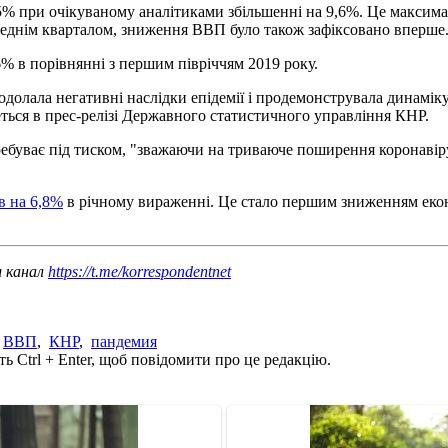
,5% при очікуваному аналітиками збільшенні на 9,6%. Це максим
ереднім кварталом, зниження ВВП було також зафіксовано вперше
6% в порівнянні з першим півріччям 2019 року.
подолала негативні наслідки епідемії і продемонструвала динамі
деться в прес-релізі Державного статистичного управління КНР.
ебуває під тиском, "зважаючи на триваюче поширення коронавірусу 
в на 6,8%
в річному вираженні. Це стало першим зниженням екон
ш канал
https://t.me/korrespondentnet
,
ВВП
,
КНР
,
пандемия
ь Ctrl + Enter, щоб повідомити про це редакцію.