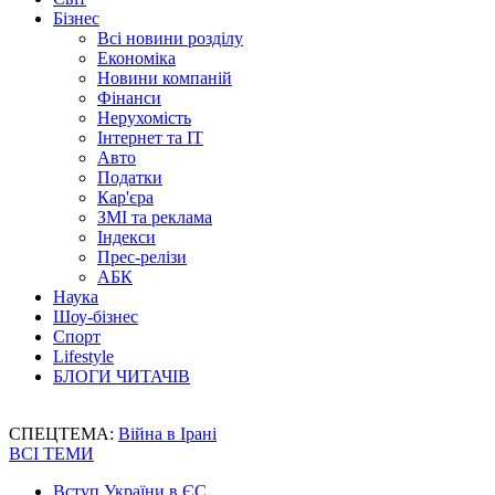
Бізнес
Всі новини розділу
Економіка
Новини компаній
Фінанси
Нерухомість
Інтернет та IT
Авто
Податки
Кар'єра
ЗМІ та реклама
Індекси
Прес-релізи
АБК
Наука
Шоу-бізнес
Спорт
Lifestyle
БЛОГИ ЧИТАЧІВ
СПЕЦТЕМА:
Війна в Ірані
ВСІ ТЕМИ
Вступ України в ЄС