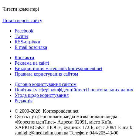
Читати коментарі
Повна версія сайту
Facebook
Twitter
RSS-стрічки
E-mail розсилка
Контакти
Реклама на сайті
Використання матеріалів korrespondent.net
Правила користування сайтом
Договір користування сайтом
Політика у сфері конфіденційності і персональних даних
Угода щодо користування
Редакція
© 2000-2026, Korrespondent.net
Суб'єкт у сфері онлайн-медіа Назва онлайн-медіа –
«КореспонденТ.net» Адреса: 02091, місто Київ,
ХАРКІВСЬКЕ ШОСЕ, будинок 172-Б, офіс 208/1 E-mail:
sunlight@mediadim.com.ua
Телефон: 044-205-43-00