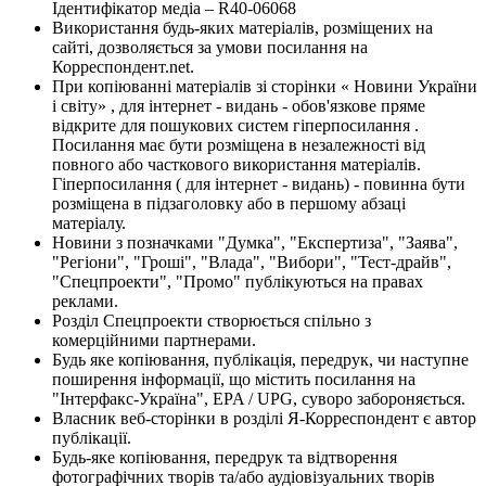
Ідентифікатор медіа – R40-06068
Використання будь-яких матеріалів, розміщених на
сайті, дозволяється за умови посилання на
Корреспондент.net.
При копіюванні матеріалів зі сторінки « Новини України
і світу» , для інтернет - видань - обов'язкове пряме
відкрите для пошукових систем гіперпосилання .
Посилання має бути розміщена в незалежності від
повного або часткового використання матеріалів.
Гіперпосилання ( для інтернет - видань) - повинна бути
розміщена в підзаголовку або в першому абзаці
матеріалу.
Новини з позначками "Думка", "Експертиза", "Заява",
"Регіони", "Гроші", "Влада", "Вибори", "Тест-драйв",
"Спецпроекти", "Промо" публікуються на правах
реклами.
Розділ Спецпроекти створюється спільно з
комерційними партнерами.
Будь яке копіювання, публікація, передрук, чи наступне
поширення інформації, що містить посилання на
"Інтерфакс-Україна", EPA / UPG, суворо забороняється.
Власник веб-сторінки в розділі Я-Корреспондент є автор
публікації.
Будь-яке копіювання, передрук та відтворення
фотографічних творів та/або аудіовізуальних творів