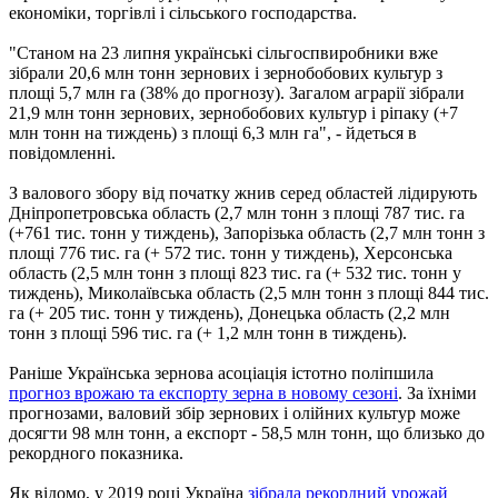
економіки, торгівлі і сільського господарства.
"Станом на 23 липня українські сільгоспвиробники вже
зібрали 20,6 млн тонн зернових і зернобобових культур з
площі 5,7 млн ​​га (38% до прогнозу). Загалом аграрії зібрали
21,9 млн тонн зернових, зернобобових культур і ріпаку (+7
млн ​​тонн на тиждень) з площі 6,3 млн га", - йдеться в
повідомленні.
З валового збору від початку жнив серед областей лідирують
Дніпропетровська область (2,7 млн ​​тонн з площі 787 тис. га
(+761 тис. тонн у тиждень), Запорізька область (2,7 млн ​​тонн з
площі 776 тис. га (+ 572 тис. тонн у тиждень), Херсонська
область (2,5 млн тонн з площі 823 тис. га (+ 532 тис. тонн у
тиждень), Миколаївська область (2,5 млн тонн з площі 844 тис.
га (+ 205 тис. тонн у тиждень), Донецька область (2,2 млн
тонн з площі 596 тис. га (+ 1,2 млн тонн в тиждень).
Раніше Українська зернова асоціація істотно поліпшила
прогноз врожаю та експорту зерна в новому сезоні
. За їхніми
прогнозами, валовий збір зернових і олійних культур може
досягти 98 млн тонн, а експорт - 58,5 млн тонн, що близько до
рекордного показника.
Як відомо, у 2019 році Україна
зібрала рекордний урожай