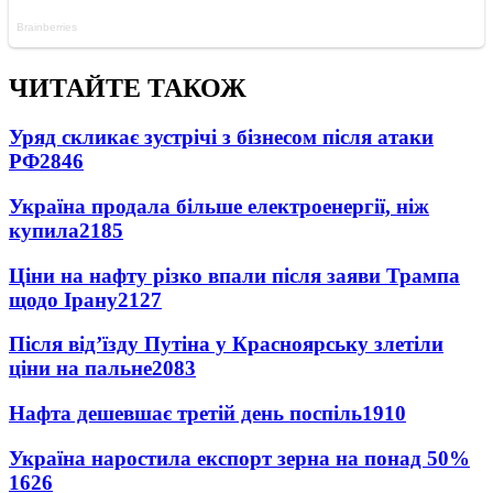
ЧИТАЙТЕ ТАКОЖ
Уряд скликає зустрічі з бізнесом після атаки
РФ
2846
Україна продала більше електроенергії, ніж
купила
2185
Ціни на нафту різко впали після заяви Трампа
щодо Ірану
2127
Після від’їзду Путіна у Красноярську злетіли
ціни на пальне
2083
Нафта дешевшає третій день поспіль
1910
Україна наростила експорт зерна на понад 50%
1626