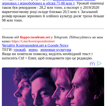
зернових і зернобобових в обсязі 75,08 млн т
. Урожай пшениці
також був рекордним - 28,2 млн тонн, а експорт у 2019/2020
маркетинговому році складе близько 20,5 млн т. Загальний
розмір врожаю зернових й олійних культур досяг трохи більше
98 млн тонн.
Новини від
Корреспондент.net
у Telegram. Підписуйтесь на наш
канал
https://t.me/korrespondentnet
Читайте Korrespondent.net в Google News
ТЕГИ:
урожай
,
зерно
,
зерновые культуры
Якщо ви помітили помилку, виділіть необхідний текст і
натисніть Ctrl + Enter, щоб повідомити про це редакцію.