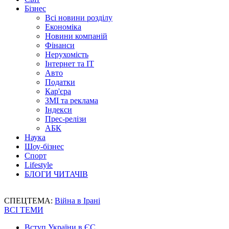
Бізнес
Всі новини розділу
Економіка
Новини компаній
Фінанси
Нерухомість
Інтернет та IT
Авто
Податки
Кар'єра
ЗМІ та реклама
Індекси
Прес-релізи
АБК
Наука
Шоу-бізнес
Спорт
Lifestyle
БЛОГИ ЧИТАЧІВ
СПЕЦТЕМА:
Війна в Ірані
ВСІ ТЕМИ
Вступ України в ЄС