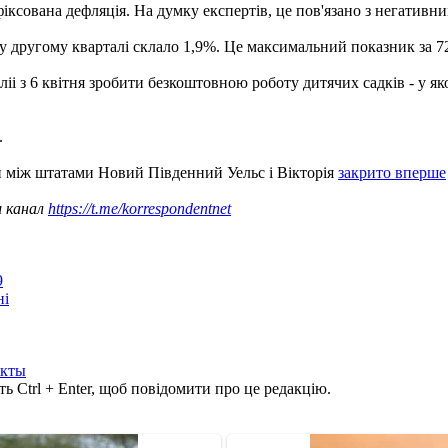
фіксована дефляція. На думку експертів, це пов'язано з негатив
у другому кварталі склало 1,9%. Це максимальний показник за 7
з 6 квітня зробити безкоштовною роботу дитячих садків - у якост
.
н між штатами Новий Південний Уельс і Вікторія
закрито вперше
ш канал
https://t.me/korrespondentnet
9
ні
укты
ь Ctrl + Enter, щоб повідомити про це редакцію.