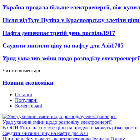
Україна продала більше електроенергії, ніж купи
Після від’їзду Путіна у Красноярську злетіли цін
Нафта дешевшає третій день поспіль
1917
Саудити знизили ціну на нафту для Азії
1705
Уряд ухвалив зміни щодо розподілу електроенергі
Читати коментарі
Новини економіки
Останні
Популярні
Коментовані
Уряд ухвалив зміни щодо розподілу електроенергії
В ООН б'ють на сполох: ціни на продукти можуть різко зрости
Саудити знизили ціну на нафту для Азії
Ціни на нафту падають через переговори Ірану та Оману