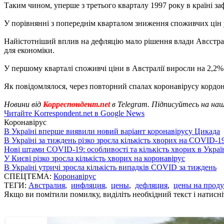
Таким чином, уперше з третього кварталу 1997 року в країні за
У порівнянні з попереднім кварталом зниження споживчих цін 
Найістотніший вплив на дефляцію мало рішення влади Авсстраліі 
для економіки.
У першому кварталі споживчі ціни в Австралії виросли на 2,2%
Як повідомлялося, через повторний спалах коронавірусу кордо
Новини від
Корреспондент.net
в Telegram. Підписуйтесь на на
Читайте Korrespondent.net в Google News
Коронавірус
В Україні вперше виявили новий варіант коронавірусу Цикада
В Україні за тиждень різко зросла кількість хворих на COVID-1
Нові штами COVID-19: особливості та кількість хворих в Украї
У Києві різко зросла кількість хворих на коронавірус
В Україні утричі зросла кількість випадків COVID за тиждень
СПЕЦТЕМА:
Коронавірус
ТЕГИ:
Австралия
,
инфляция
,
цены
,
дефляция
,
цены на прод
Якщо ви помітили помилку, виділіть необхідний текст і натисніт