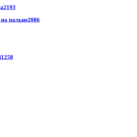
ла
2193
и на пальне
2086
ї
1258