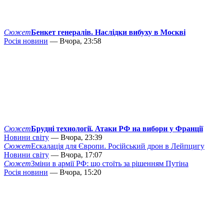
Сюжет
Бенкет генералів. Наслідки вибуху в Москві
Росія новини
— Вчора, 23:58
Сюжет
Брудні технології. Атаки РФ на вибори у Франції
Новини світу
— Вчора, 23:39
Сюжет
Ескалація для Європи. Російський дрон в Лейпцигу
Новини світу
— Вчора, 17:07
Сюжет
Зміни в армії РФ: що стоїть за рішенням Путіна
Росія новини
— Вчора, 15:20