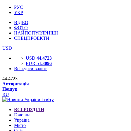
РУС
УКР
ВІДЕО
ФОТО
НАЙПОПУЛЯРНІШІ
СПЕЦПРОЕКТИ
USD
USD
44.4723
EUR
51.3096
Всі курси валют
44.4723
Авторизація
Пошук
RU
ВСІ РОЗДІЛИ
Головна
Україна
Місто
Світ