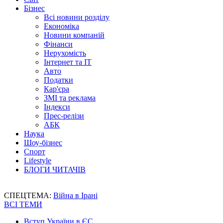
Бізнес
Всі новини розділу
Економіка
Новини компаній
Фінанси
Нерухомість
Інтернет та IT
Авто
Податки
Кар'єра
ЗМІ та реклама
Індекси
Прес-релізи
АБК
Наука
Шоу-бізнес
Спорт
Lifestyle
БЛОГИ ЧИТАЧІВ
СПЕЦТЕМА:
Війна в Ірані
ВСІ ТЕМИ
Вступ України в ЄС