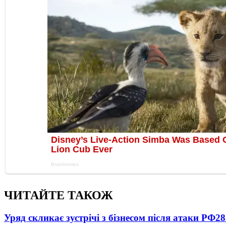
ЧИТАЙТЕ ТАКОЖ
Уряд скликає зустрічі з бізнесом після атаки РФ
28