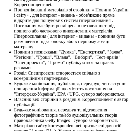
Корреспондент.net.
При копіюванні матеріалів зі сторінки « Новини України
і світу» , для інтернет - видань - обов'язкове пряме
відкрите для пошукових систем гіперпосилання .
Посилання має бути розміщена в незалежності від
повного або часткового використання матеріалів.
Гіперпосилання ( для інтернет - видань) - повинна бути
розміщена в підзаголовку або в першому абзаці
матеріалу.
Новини з позначками "Думка", "Експертиза", "Заява",
"Регіони", "Гроші", "Влада", "Вибори", "Тест-драйв",
"Спецпроекти", "Промо" публікуються на правах
реклами.
Розділ Спецпроекти створюється спільно з
комерційними партнерами.
Будь яке копіювання, публікація, передрук, чи наступне
поширення інформації, що містить посилання на
"Інтерфакс-Україна", EPA / UPG, суворо забороняється.
Власник веб-сторінки в розділі Я-Корреспондент є автор
публікації.
Будь-яке копіювання, передрук та відтворення
фотографічних творів та/або аудіовізуальних творів
правовласника Getty Images - суворо забороняється.
Матеріали сайту korrespondent.net призначені для осіб
старше 21 року (21+). Участь в азартних іграх може