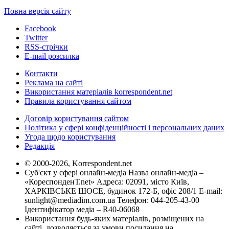
Повна версія сайту
Facebook
Twitter
RSS-стрічки
E-mail розсилка
Контакти
Реклама на сайті
Використання матеріалів korrespondent.net
Правила користування сайтом
Договір користування сайтом
Політика у сфері конфіденційності і персональних даних
Угода щодо користування
Редакція
© 2000-2026, Korrespondent.net
Суб'єкт у сфері онлайн-медіа Назва онлайн-медіа –
«КореспонденТ.net» Адреса: 02091, місто Київ,
ХАРКІВСЬКЕ ШОСЕ, будинок 172-Б, офіс 208/1 E-mail:
sunlight@mediadim.com.ua
Телефон: 044-205-43-00
Ідентифікатор медіа – R40-06068
Використання будь-яких матеріалів, розміщених на
сайті, дозволяється за умови посилання на