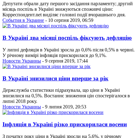
Депутати обрали дату першого засідання парламенту; другий
місяць поспіль в Україні знижуються споживчі ціни:
Корреспондент.net виділяє головні події вчорашнього дня.
События в Украине
- 10 серпня 2019, 06:59
В Україні два місяці поспіль фіксують дефляцію
У липні дефляція в Україні зросла до 0,6% після 0,5% в червні.
У річному вимірі інфляція прискорилася до 9,1%.
Новости Украины
- 9 серпня 2019, 17:44
В Україні знизилися ціни вперше за рік
Держслужба статистики підрахувала, що ціни в Україні
знизилися на 0,5%. Востаннє зниження цін спостерігалося в
липні 2018 року.
Новости Украины
- 9 липня 2019, 20:53
Інфляція в Україні різко прискорилася восени
З початку року ціни в Україні зросли на 5,6%, у річному