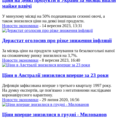
Ціни на деякі продукти в Україні за місяць впали
майже вдвічі
У минулому місяці на 50% подешевшали сезонні овочі, а
також знизилися ціни на деякі інші продукти.
Новости экономики
- 14 вересня 2023, 13:31
Держстат оголосив про різке зниження інфляції
За місяць ціни на продукти харчування та безалкогольні напої
на споживчому ринку знизилися на 3,7%.
Новости экономики
- 8 вересня 2023, 16:40
Ціни в Австралії знизилися вперше за 23 роки
Дефляція зафіксована вперше з третього кварталу 1997 року.
На думку експертів, це пов'язано з негативними наслідками
коронавірусного карантину.
Новости экономики
- 29 липня 2020, 16:56
Ціни вперше знизилися в грудні - Милованов