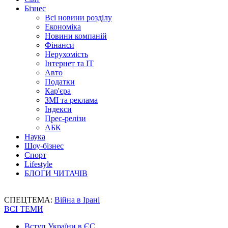
Бізнес
Всі новини розділу
Економіка
Новини компаній
Фінанси
Нерухомість
Інтернет та IT
Авто
Податки
Кар'єра
ЗМІ та реклама
Індекси
Прес-релізи
АБК
Наука
Шоу-бізнес
Спорт
Lifestyle
БЛОГИ ЧИТАЧІВ
СПЕЦТЕМА:
Війна в Ірані
ВСІ ТЕМИ
Вступ України в ЄС