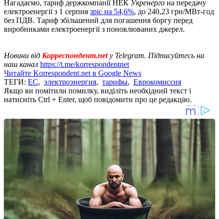
Нагадаємо, тариф держкомпанії НЕК
Укренерго
на передачу
електроенергії з 1 серпня
зріс на 54,6%
, до 240,23 грн/МВт-год
без ПДВ. Тариф збільшений для погашення боргу перед
виробниками електроенергії з поновлюваних джерел.
Новини від
Корреспондент.net
у Telegram. Підписуйтесь на
наш канал
https://t.me/korrespondentnet
Читайте Korrespondent.net в Google News
ТЕГИ:
ЕС
,
электроэнергия
,
тарифы
,
Еврокомиссия
Якщо ви помітили помилку, виділіть необхідний текст і
натисніть Ctrl + Enter, щоб повідомити про це редакцію.