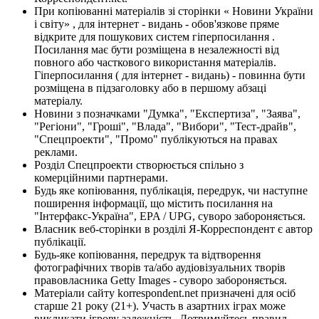
При копіюванні матеріалів зі сторінки « Новини України
і світу» , для інтернет - видань - обов'язкове пряме
відкрите для пошукових систем гіперпосилання .
Посилання має бути розміщена в незалежності від
повного або часткового використання матеріалів.
Гіперпосилання ( для інтернет - видань) - повинна бути
розміщена в підзаголовку або в першому абзаці
матеріалу.
Новини з позначками "Думка", "Експертиза", "Заява",
"Регіони", "Гроші", "Влада", "Вибори", "Тест-драйв",
"Спецпроекти", "Промо" публікуються на правах
реклами.
Розділ Спецпроекти створюється спільно з
комерційними партнерами.
Будь яке копіювання, публікація, передрук, чи наступне
поширення інформації, що містить посилання на
"Інтерфакс-Україна", EPA / UPG, суворо забороняється.
Власник веб-сторінки в розділі Я-Корреспондент є автор
публікації.
Будь-яке копіювання, передрук та відтворення
фотографічних творів та/або аудіовізуальних творів
правовласника Getty Images - суворо забороняється.
Матеріали сайту korrespondent.net призначені для осіб
старше 21 року (21+). Участь в азартних іграх може
викликати ігрову залежність. Дотримуйтесь правил