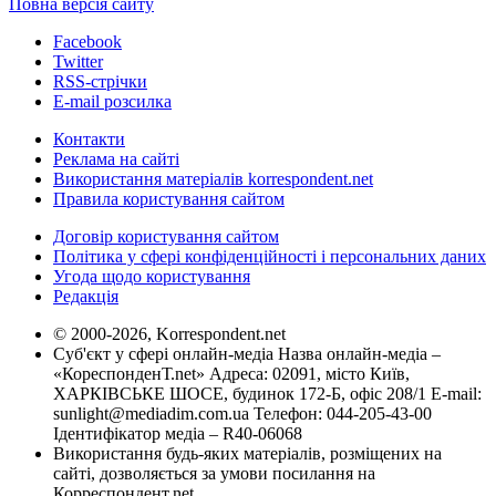
Повна версія сайту
Facebook
Twitter
RSS-стрічки
E-mail розсилка
Контакти
Реклама на сайті
Використання матеріалів korrespondent.net
Правила користування сайтом
Договір користування сайтом
Політика у сфері конфіденційності і персональних даних
Угода щодо користування
Редакція
© 2000-2026, Korrespondent.net
Суб'єкт у сфері онлайн-медіа Назва онлайн-медіа –
«КореспонденТ.net» Адреса: 02091, місто Київ,
ХАРКІВСЬКЕ ШОСЕ, будинок 172-Б, офіс 208/1 E-mail:
sunlight@mediadim.com.ua
Телефон: 044-205-43-00
Ідентифікатор медіа – R40-06068
Використання будь-яких матеріалів, розміщених на
сайті, дозволяється за умови посилання на
Корреспондент.net.