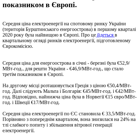
показником в Європі.
Середня ціна електроенергії на спотовому ринку України
(територія Бурштинського енергоострова) в першому кварталі
2020 року була найвищою в Європі. Про це
йдеться
в
квартальному огляді ринків електроенергії, підготовленому
Єврокомісією.
Середня ціна для енергоострова в січні - березні була €52,9/
МВт-год., для решти України - €46,9/МВт-год., що стало
третім показником в Європі.
На другому місці розташовується Греція з ціною €50,4/МВт-
год. Далі слідують Мальта і Болгарія: €45/МВт-год. і €42/МВт-
год. Відповідно, найнижча ціна була в Норвегії €15 євро/МВт-
год. і Швеції €17/МВт-год.
Середня ціна електроенергії по ЄС становила € 33,5/МВт-год.
Порівняно з попереднім кварталом, вона знизилася на 24% на
тлі слабкого попиту і збільшення вітрової генерації
електроенергії.