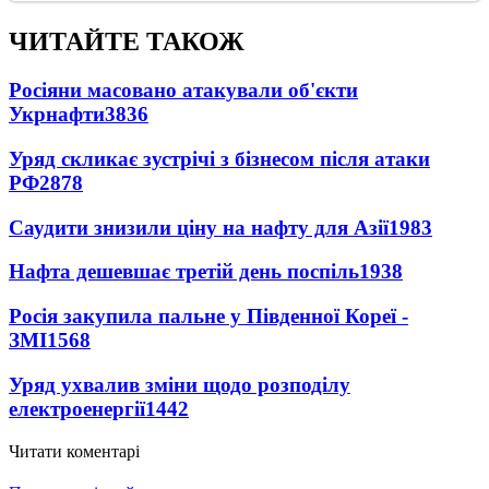
ЧИТАЙТЕ ТАКОЖ
Росіяни масовано атакували об'єкти
Укрнафти
3836
Уряд скликає зустрічі з бізнесом після атаки
РФ
2878
Саудити знизили ціну на нафту для Азії
1983
Нафта дешевшає третій день поспіль
1938
Росія закупила пальне у Південної Кореї -
ЗМІ
1568
Уряд ухвалив зміни щодо розподілу
електроенергії
1442
Читати коментарі