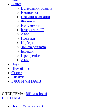
Бізнес
Всі новини розділу
Економіка
Новини компаній
Фінанси
Нерухомість
Інтернет та IT
Авто
Податки
Кар'єра
ЗМІ та реклама
Індекси
Прес-релізи
АБК
Наука
Шоу-бізнес
Спорт
Lifestyle
БЛОГИ ЧИТАЧІВ
СПЕЦТЕМА:
Війна в Ірані
ВСІ ТЕМИ
Вступ України в ЄС