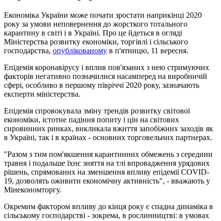
Економіка України може почати зростати наприкінці 2020
року за умови неповернення до жорсткого тотального
карантину в світі і в Україні. Про це йдеться в огляді
Міністерства розвитку економіки, торгівлі і сільського
господарства,
опублікованому
в п'ятницю, 11 вересня.
Епідемія коронавірусу і вплив пов'язаних з нею стримуючих
факторів негативно позначилися насамперед на виробничій
сфері, особливо в першому півріччі 2020 року, зазначають
експерти міністерства.
Епідемія спровокувала зміну трендів розвитку світової
економіки, істотне падіння попиту і цін на світових
сировинних ринках, викликала вжиття запобіжних заходів як
в Україні, так і в країнах - основних торговельних партнерах.
"Разом з тим пом'якшення карантинних обмежень з середини
травня і подальше їхнє зняття на тлі впровадження урядових
рішень, спрямованих на зменшення впливу епідемії COVID-
19, дозволять оживити економічну активність", - вважають у
Мінекономторгу.
Окремим фактором впливу до кінця року є спадна динаміка в
сільському господарстві - зокрема, в рослинництві: в умовах