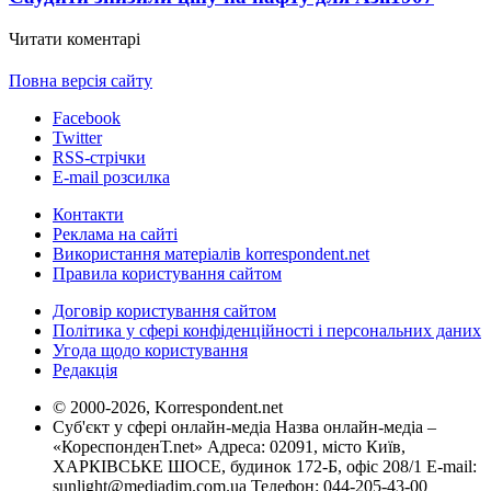
Читати коментарі
Повна версія сайту
Facebook
Twitter
RSS-стрічки
E-mail розсилка
Контакти
Реклама на сайті
Використання матеріалів korrespondent.net
Правила користування сайтом
Договір користування сайтом
Політика у сфері конфіденційності і персональних даних
Угода щодо користування
Редакція
© 2000-2026, Korrespondent.net
Суб'єкт у сфері онлайн-медіа Назва онлайн-медіа –
«КореспонденТ.net» Адреса: 02091, місто Київ,
ХАРКІВСЬКЕ ШОСЕ, будинок 172-Б, офіс 208/1 E-mail:
sunlight@mediadim.com.ua
Телефон: 044-205-43-00