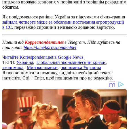
низького врожаю зернових у порівнянні з торішнім рекордним
обсягом.
Як повідомлялося раніше, Україна за підсумками січня-травня
зайняла четверте місце за обсягами постачання агропродукції
в ЄС
, переважно сировини з низькою доданою вартістю.
Новини від
Корреспондент.net
в Telegram. Підписуйтесь на
наш канал
https://t.me/korrespondentnet
Читайте Korrespondent.net в Google News
ТЕГИ:
Украина
,
глобальный экономический кризис
,
экономика
,
Минэкономики
,
экономика Украины
Якщо ви помітили помилку, виділіть необхідний текст і
натисніть Ctrl + Enter, щоб повідомити про це редакцію.