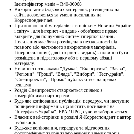
Ідентифікатор медіа – R40-06068
Використання будь-яких матеріалів, розміщених на
сайті, дозволяється за умови посилання на
Корреспондент.net.
При копіюванні матеріалів зі сторінки « Новини України
і світу» , для інтернет - видань - обов'язкове пряме
відкрите для пошукових систем гіперпосилання .
Посилання має бути розміщена в незалежності від
повного або часткового використання матеріалів.
Гіперпосилання ( для інтернет - видань) - повинна бути
розміщена в підзаголовку або в першому абзаці
матеріалу.
Новини з позначками "Думка", "Експертиза", "Заява",
"Регіони", "Гроші", "Влада", "Вибори", "Тест-драйв",
"Спецпроекти", "Промо" публікуються на правах
реклами.
Розділ Спецпроекти створюється спільно з
комерційними партнерами.
Будь яке копіювання, публікація, передрук, чи наступне
поширення інформації, що містить посилання на
"Інтерфакс-Україна", EPA / UPG, суворо забороняється.
Власник веб-сторінки в розділі Я-Корреспондент є автор
публікації.
Будь-яке копіювання, передрук та відтворення
фотографічних творів та/або аудіовізуальних творів