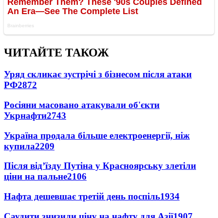
ЧИТАЙТЕ ТАКОЖ
Уряд скликає зустрічі з бізнесом після атаки
РФ
2872
Росіяни масовано атакували об'єкти
Укрнафти
2743
Україна продала більше електроенергії, ніж
купила
2209
Після від’їзду Путіна у Красноярську злетіли
ціни на пальне
2106
Нафта дешевшає третій день поспіль
1934
Саудити знизили ціну на нафту для Азії
1907