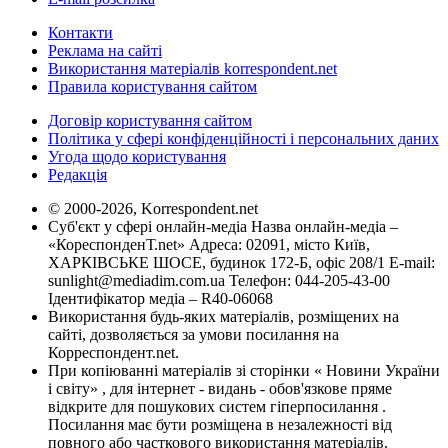
Контакти
Реклама на сайті
Використання матеріалів korrespondent.net
Правила користування сайтом
Договір користування сайтом
Політика у сфері конфіденційності і персональних даних
Угода щодо користування
Редакція
© 2000-2026, Korrespondent.net
Суб'єкт у сфері онлайн-медіа Назва онлайн-медіа –
«КореспонденТ.net» Адреса: 02091, місто Київ,
ХАРКІВСЬКЕ ШОСЕ, будинок 172-Б, офіс 208/1 E-mail:
sunlight@mediadim.com.ua
Телефон: 044-205-43-00
Ідентифікатор медіа – R40-06068
Використання будь-яких матеріалів, розміщених на
сайті, дозволяється за умови посилання на
Корреспондент.net.
При копіюванні матеріалів зі сторінки « Новини України
і світу» , для інтернет - видань - обов'язкове пряме
відкрите для пошукових систем гіперпосилання .
Посилання має бути розміщена в незалежності від
повного або часткового використання матеріалів.