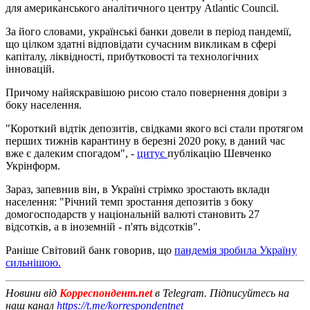
для американського аналітичного центру Atlantic Council.
За його словами, українські банки довели в період пандемії,
що цілком здатні відповідати сучасним викликам в сфері
капіталу, ліквідності, прибутковості та технологічних
інновацій.
Причому найяскравішою рисою стало повернення довіри з
боку населення.
"Короткий відтік депозитів, свідками якого всі стали протягом
перших тижнів карантину в березні 2020 року, в даний час
вже є далеким спогадом", -
цитує
публікацію Шевченко
Укрінформ.
Зараз, запевнив він, в Україні стрімко зростають вклади
населення: "Річний темп зростання депозитів з боку
домогосподарств у національній валюті становить 27
відсотків, а в іноземній - п'ять відсотків".
Раніше Світовий банк говорив, що
пандемія зробила Україну
сильнішою.
Новини від
Корреспондент.net
в Telegram. Підписуйтесь на
наш канал
https://t.me/korrespondentnet