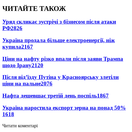
ЧИТАЙТЕ ТАКОЖ
Уряд скликає зустрічі з бізнесом після атаки
РФ
2826
Україна продала більше електроенергії, ніж
купила
2167
Ціни на нафту різко впали після заяви Трампа
щодо Ірану
2120
Після від’їзду Путіна у Красноярську злетіли
ціни на пальне
2076
Нафта дешевшає третій день поспіль
1867
Україна наростила експорт зерна на понад 50%
1618
Читати коментарі