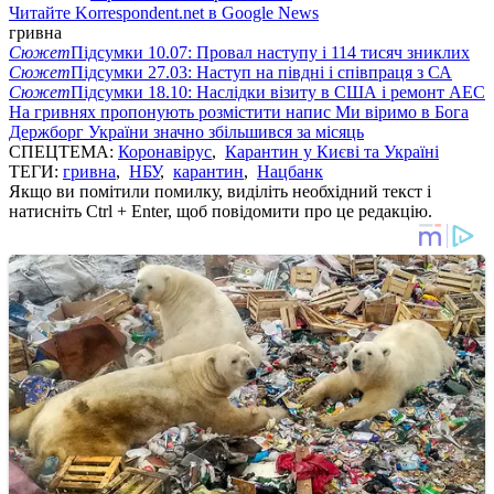
Читайте Korrespondent.net в Google News
гривна
Сюжет
Підсумки 10.07: Провал наступу і 114 тисяч зниклих
Сюжет
Підсумки 27.03: Наступ на півдні і співпраця з СА
Сюжет
Підсумки 18.10: Наслідки візиту в США і ремонт АЕС
На гривнях пропонують розмістити напис Ми віримо в Бога
Держборг України значно збільшився за місяць
СПЕЦТЕМА:
Коронавірус
,
Карантин у Києві та Україні
ТЕГИ:
гривна
,
НБУ
,
карантин
,
Нацбанк
Якщо ви помітили помилку, виділіть необхідний текст і
натисніть Ctrl + Enter, щоб повідомити про це редакцію.