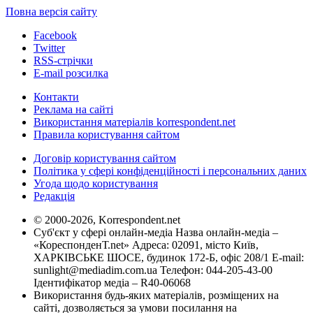
Повна версія сайту
Facebook
Twitter
RSS-стрічки
E-mail розсилка
Контакти
Реклама на сайті
Використання матеріалів korrespondent.net
Правила користування сайтом
Договір користування сайтом
Політика у сфері конфіденційності і персональних даних
Угода щодо користування
Редакція
© 2000-2026, Korrespondent.net
Суб'єкт у сфері онлайн-медіа Назва онлайн-медіа –
«КореспонденТ.net» Адреса: 02091, місто Київ,
ХАРКІВСЬКЕ ШОСЕ, будинок 172-Б, офіс 208/1 E-mail:
sunlight@mediadim.com.ua
Телефон: 044-205-43-00
Ідентифікатор медіа – R40-06068
Використання будь-яких матеріалів, розміщених на
сайті, дозволяється за умови посилання на