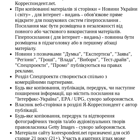
Корреспондент.net.
При копіюванні матеріалів зі сторінки « Новини України
і світу» , для інтернет - видань - обов'язкове пряме
відкрите для пошукових систем гіперпосилання .
Посилання має бути розміщена в незалежності від
повного або часткового використання матеріалів.
Гіперпосилання ( для інтернет - видань) - повинна бути
розміщена в підзаголовку або в першому абзаці
матеріалу.
Новини з позначками "Думка", "Експертиза", "Заява",
"Регіони", "Гроші", "Влада", "Вибори", "Тест-драйв",
"Спецпроекти", "Промо" публікуються на правах
реклами.
Розділ Спецпроекти створюється спільно з
комерційними партнерами.
Будь яке копіювання, публікація, передрук, чи наступне
поширення інформації, що містить посилання на
"Інтерфакс-Україна", EPA / UPG, суворо забороняється.
Власник веб-сторінки в розділі Я-Корреспондент є автор
публікації.
Будь-яке копіювання, передрук та відтворення
фотографічних творів та/або аудіовізуальних творів
правовласника Getty Images - суворо забороняється.
Матеріали сайту korrespondent.net призначені для осіб
старше 21 року (21+). Участь в азартних іграх може