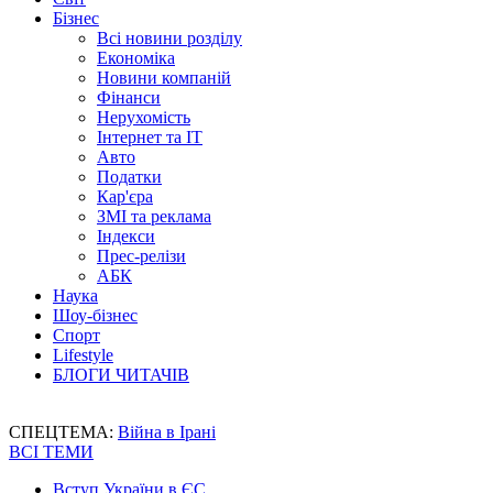
Бізнес
Всі новини розділу
Економіка
Новини компаній
Фінанси
Нерухомість
Інтернет та IT
Авто
Податки
Кар'єра
ЗМІ та реклама
Індекси
Прес-релізи
АБК
Наука
Шоу-бізнес
Спорт
Lifestyle
БЛОГИ ЧИТАЧІВ
СПЕЦТЕМА:
Війна в Ірані
ВСІ ТЕМИ
Вступ України в ЄС