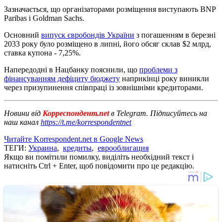
Зазначається, що організаторами розміщення виступають BNP
Paribas і Goldman Sachs.
Основний
випуск євробондів України
з погашенням в березні
2033 року було розміщено в липні, його обсяг склав $2 млрд,
ставка купона - 7,25%.
Напередодні в Нацбанку пояснили, що
проблеми з
фінансуванням дефіциту бюджету
наприкінці року виникли
через призупинення співпраці із зовнішніми кредиторами.
Новини від
Корреспондент.net
в Telegram. Підписуйтесь на
наш канал
https://t.me/korrespondentnet
Читайте Korrespondent.net в Google News
ТЕГИ:
Украина
,
кредиты
,
еврооблигация
Якщо ви помітили помилку, виділіть необхідний текст і
натисніть Ctrl + Enter, щоб повідомити про це редакцію.