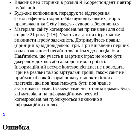
Власник веб-сторінки в розділі Я-Корреспондент є автор
публікації.
Будь-яке копіювання, передрук та відтворення
фотографічних творів та/або аудіовізуальних творів
правовласника Getty Images - суворо забороняється.
Матеріали сайту korrespondent.net призначені для осіб
старше 21 року (21+). Участь в азартних іграх може
викликати ігрову залежність. Дотримуйтесь правил
(принципів) відповідальної гри. При виявленні перших
ознак залежності негайно зверніться до спеціаліста.
Пам'ятайте, що участь в азартних іграх не може бути
джерелом доходів або альтернативою роботі.
Інформаційний ресурс korrespondent.net не проводить
ігри на реальні та/або віртуальні гроші, також сайт не
приймає ні в якій формі оплату ставок та інших
платежів, які пов’язані/можуть бути пов’язані з
азартними іграми, букмекерами чи тоталізаторами. Будь-
які матеріали на інформаційному ресурсі
korrespondent.net публікуються виключно в
інформаційних цілях.
X
Ошибка