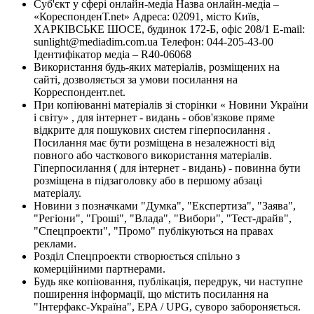
Суб'єкт у сфері онлайн-медіа Назва онлайн-медіа –
«КореспонденТ.net» Адреса: 02091, місто Київ,
ХАРКІВСЬКЕ ШОСЕ, будинок 172-Б, офіс 208/1 E-mail:
sunlight@mediadim.com.ua
Телефон: 044-205-43-00
Ідентифікатор медіа – R40-06068
Використання будь-яких матеріалів, розміщених на
сайті, дозволяється за умови посилання на
Корреспондент.net.
При копіюванні матеріалів зі сторінки « Новини України
і світу» , для інтернет - видань - обов'язкове пряме
відкрите для пошукових систем гіперпосилання .
Посилання має бути розміщена в незалежності від
повного або часткового використання матеріалів.
Гіперпосилання ( для інтернет - видань) - повинна бути
розміщена в підзаголовку або в першому абзаці
матеріалу.
Новини з позначками "Думка", "Експертиза", "Заява",
"Регіони", "Гроші", "Влада", "Вибори", "Тест-драйв",
"Спецпроекти", "Промо" публікуються на правах
реклами.
Розділ Спецпроекти створюється спільно з
комерційними партнерами.
Будь яке копіювання, публікація, передрук, чи наступне
поширення інформації, що містить посилання на
"Інтерфакс-Україна", EPA / UPG, суворо забороняється.