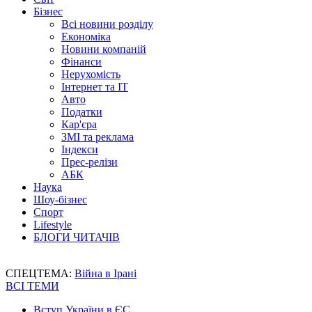
Бізнес
Всі новини розділу
Економіка
Новини компаній
Фінанси
Нерухомість
Інтернет та IT
Авто
Податки
Кар'єра
ЗМІ та реклама
Індекси
Прес-релізи
АБК
Наука
Шоу-бізнес
Спорт
Lifestyle
БЛОГИ ЧИТАЧІВ
СПЕЦТЕМА:
Війна в Ірані
ВСІ ТЕМИ
Вступ України в ЄС