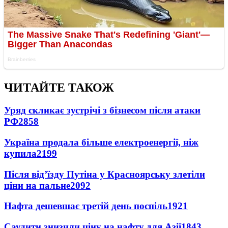
ЧИТАЙТЕ ТАКОЖ
Уряд скликає зустрічі з бізнесом після атаки
РФ
2858
Україна продала більше електроенергії, ніж
купила
2199
Після від’їзду Путіна у Красноярську злетіли
ціни на пальне
2092
Нафта дешевшає третій день поспіль
1921
Саудити знизили ціну на нафту для Азії
1843