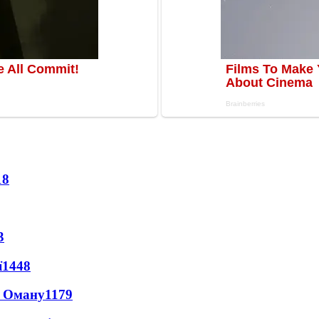
18
3
ї
1448
а Оману
1179