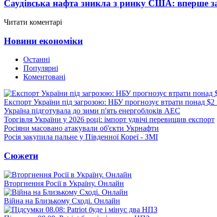
Саудівська нафта зникла з ринку США: вперше за
Читати коментарі
Новини економіки
Останні
Популярні
Коментовані
Експорт України під загрозою: НБУ прогнозує втрати понад $2
Україна підготувала до зими п'ять енергоблоків АЕС
Торгівля України у 2026 році: імпорт удвічі перевищив експорт
Росіяни масовано атакували об'єкти Укрнафти
Росія закупила пальне у Південної Кореї - ЗМІ
Сюжети
Вторгнення Росії в Україну. Онлайн
Війна на Близькому Сході. Онлайн