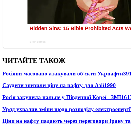
ЧИТАЙТЕ ТАКОЖ
Росіяни масовано атакували об'єкти Укрнафти
39
Саудити знизили ціну на нафту для Азії
1990
Росія закупила пальне у Південної Кореї - ЗМІ
161
Уряд ухвалив зміни щодо розподілу електроенергі
Ціни на нафту падають через переговори Ірану т