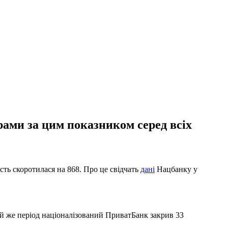
ерами за цим показником серед всіх
кість скоротилася на 868. Про це свідчать
дані
Нацбанку у
той же період націоналізований ПриватБанк закрив 33