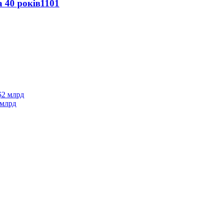
 40 років
1101
 млрд