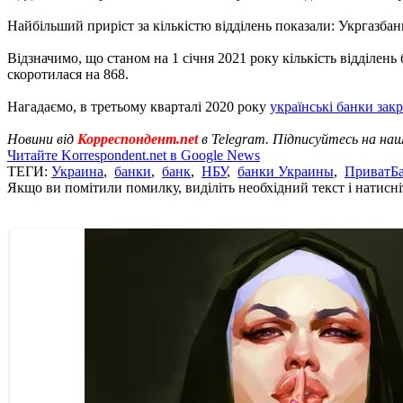
Найбільший приріст за кількістю відділень показали: Укргазбан
Відзначимо, що станом на 1 січня 2021 року кількість відділень б
скоротилася на 868.
Нагадаємо, в третьому кварталі 2020 року
українські банки зак
Новини від
Корреспондент.net
в Telegram. Підписуйтесь на на
Читайте Korrespondent.net в Google News
ТЕГИ:
Украина
,
банки
,
банк
,
НБУ
,
банки Украины
,
ПриватБ
Якщо ви помітили помилку, виділіть необхідний текст і натисніт