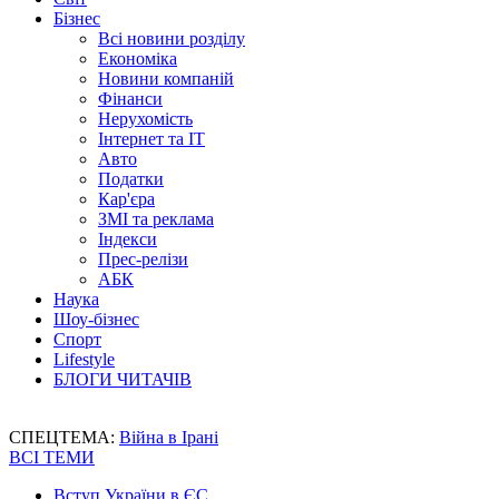
Бізнес
Всі новини розділу
Економіка
Новини компаній
Фінанси
Нерухомість
Інтернет та IT
Авто
Податки
Кар'єра
ЗМІ та реклама
Індекси
Прес-релізи
АБК
Наука
Шоу-бізнес
Спорт
Lifestyle
БЛОГИ ЧИТАЧІВ
СПЕЦТЕМА:
Війна в Ірані
ВСІ ТЕМИ
Вступ України в ЄС