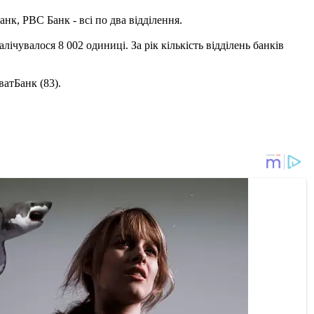
нк, РВС Банк - всі по два відділення.
алічувалося 8 002 одиниці. За рік кількість відділень банків
ватБанк (83).