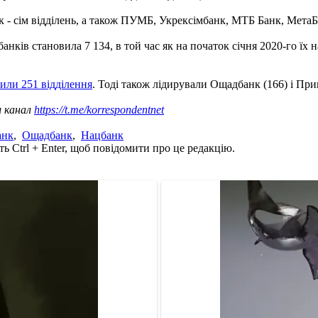
к - сім відділень, а також ПУМБ, Укрексімбанк, МТБ Банк, МетаБа
анків становила 7 134, в той час як на початок січня 2020-го їх н
рили 251 відділення
. Тоді також лідирували Ощадбанк (166) і При
ш канал
https://t.me/korrespondentnet
анк
,
Ощадбанк
,
Нацбанк
ь Ctrl + Enter, щоб повідомити про це редакцію.