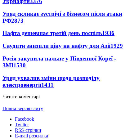
Укрнафти
3376
Уряд скликає зустрічі з бізнесом після атаки
РФ
2873
Нафта дешевшає третій день поспіль
1936
Саудити знизили ціну на нафту для Азії
1929
Росія закупила пальне у Південної Кореї -
ЗМІ
1530
Уряд ухвалив зміни щодо розподілу
електроенергії
1431
Читати коментарі
Повна версія сайту
Facebook
Twitter
RSS-стрічки
E-mail розсилка