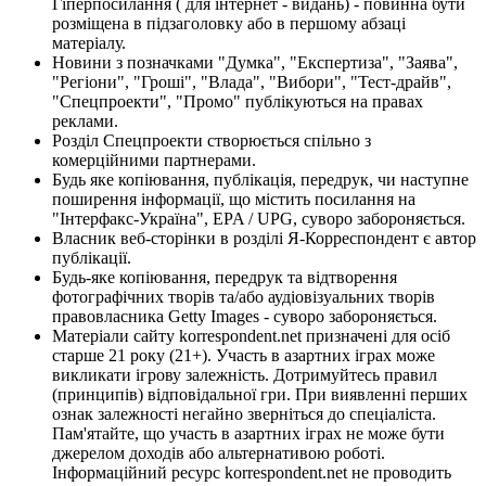
Гіперпосилання ( для інтернет - видань) - повинна бути
розміщена в підзаголовку або в першому абзаці
матеріалу.
Новини з позначками "Думка", "Експертиза", "Заява",
"Регіони", "Гроші", "Влада", "Вибори", "Тест-драйв",
"Спецпроекти", "Промо" публікуються на правах
реклами.
Розділ Спецпроекти створюється спільно з
комерційними партнерами.
Будь яке копіювання, публікація, передрук, чи наступне
поширення інформації, що містить посилання на
"Інтерфакс-Україна", EPA / UPG, суворо забороняється.
Власник веб-сторінки в розділі Я-Корреспондент є автор
публікації.
Будь-яке копіювання, передрук та відтворення
фотографічних творів та/або аудіовізуальних творів
правовласника Getty Images - суворо забороняється.
Матеріали сайту korrespondent.net призначені для осіб
старше 21 року (21+). Участь в азартних іграх може
викликати ігрову залежність. Дотримуйтесь правил
(принципів) відповідальної гри. При виявленні перших
ознак залежності негайно зверніться до спеціаліста.
Пам'ятайте, що участь в азартних іграх не може бути
джерелом доходів або альтернативою роботі.
Інформаційний ресурс korrespondent.net не проводить