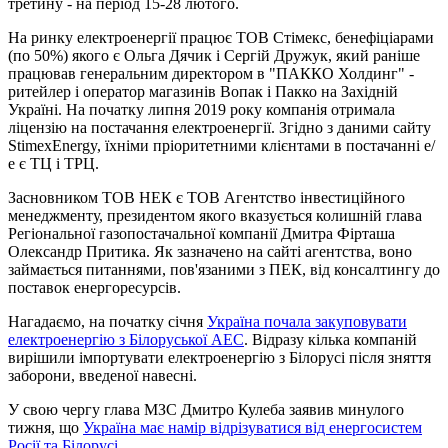
третину - на період 15-28 лютого.
На ринку електроенергії працює ТОВ Стімекс, бенефіціарами
(по 50%) якого є Ольга Дячик і Сергій Дружук, який раніше
працював генеральним директором в "ПАККО Холдинг" -
ритейлер і оператор магазинів Вопак і Пакко на Західній
Україні. На початку липня 2019 року компанія отримала
ліцензію на постачання електроенергії. Згідно з даними сайту
StimexEnergy, їхніми пріоритетними клієнтами в постачанні е/
е є ТЦ і ТРЦ.
Засновником ТОВ НЕК є ТОВ Агентство інвестиційного
менеджменту, президентом якого вказується колишній глава
Регіональної газопостачальної компанії Дмитра Фірташа
Олександр Притика. Як зазначено на сайті агентства, воно
займається питаннями, пов'язаними з ПЕК, від консалтингу до
поставок енергоресурсів.
Нагадаємо, на початку січня
Україна почала закуповувати
електроенергію з Білоруської АЕС
. Відразу кілька компаній
вирішили імпортувати електроенергію з Білорусі після зняття
заборони, введеної навесні.
У свою чергу глава МЗС Дмитро Кулеба заявив минулого
тижня, що
Україна має намір відрізуватися від енергосистем
Росії та Білорусі.