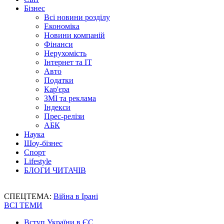
Бізнес
Всі новини розділу
Економіка
Новини компаній
Фінанси
Нерухомість
Інтернет та IT
Авто
Податки
Кар'єра
ЗМІ та реклама
Індекси
Прес-релізи
АБК
Наука
Шоу-бізнес
Спорт
Lifestyle
БЛОГИ ЧИТАЧІВ
СПЕЦТЕМА:
Війна в Ірані
ВСІ ТЕМИ
Вступ України в ЄС