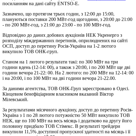
посиланням на дані сайту ENTSO-E.
Зазначено, що протягом трьох годин, з 12:00 до 15:00,
плануються поставки 200 МВт-год щогодини, з 20:00 до 21:00
- по 200 МВт-год, з 21:00 до 23:00 - по 100 МВт-год.
Відповідно до даних добових аукціонів НЕК Укренерго з
розподілу міждержавних перетинів, оприлюднених на сайті
ОСП, доступ до перетину Росія-Україна на 1-2 лютого
викупило ТОВ ОНК-груп.
Станом на 1 лютого результати такі: по 300 МВт на три
години вдень (12-14: 00), а також з 20:00, і по 200 МВт ще дві
години вечора 21-22: 00. На 2 лютого: по 200 МВт на 12-14: 00
і на 20:00, і по 100 МВт на дві години вечора 21-22.00.
За даними агентства, ТОВ ОНК-Груп зареєстровано в Одесі.
Кінцевим бенефіціарним власником вказаний Віктор
Мілевський.
За результатами місячного аукціону, доступ до перетину Росія-
Україна з 1 по 28 лютого потужністю 50 МВт викупило ТОВ
НЕК, ще по 100 МВт на весь місяць і додатково на другу його
половину придбало ТОВ Стімекс. В результаті трейдери
викупили 11,5% доступної пропускної здатності на місяць і її