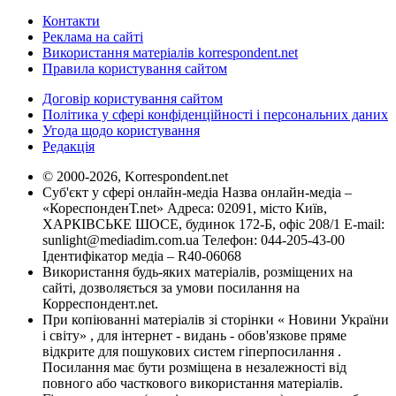
Контакти
Реклама на сайті
Використання матеріалів korrespondent.net
Правила користування сайтом
Договір користування сайтом
Політика у сфері конфіденційності і персональних даних
Угода щодо користування
Редакція
© 2000-2026, Korrespondent.net
Суб'єкт у сфері онлайн-медіа Назва онлайн-медіа –
«КореспонденТ.net» Адреса: 02091, місто Київ,
ХАРКІВСЬКЕ ШОСЕ, будинок 172-Б, офіс 208/1 E-mail:
sunlight@mediadim.com.ua
Телефон: 044-205-43-00
Ідентифікатор медіа – R40-06068
Використання будь-яких матеріалів, розміщених на
сайті, дозволяється за умови посилання на
Корреспондент.net.
При копіюванні матеріалів зі сторінки « Новини України
і світу» , для інтернет - видань - обов'язкове пряме
відкрите для пошукових систем гіперпосилання .
Посилання має бути розміщена в незалежності від
повного або часткового використання матеріалів.