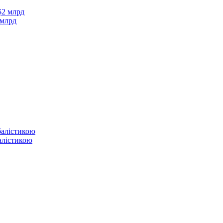
 млрд
балістикою