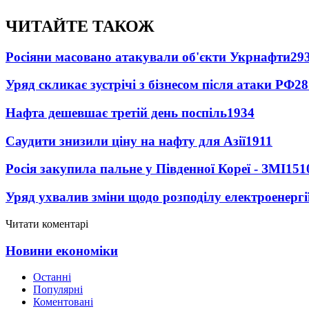
ЧИТАЙТЕ ТАКОЖ
Росіяни масовано атакували об'єкти Укрнафти
29
Уряд скликає зустрічі з бізнесом після атаки РФ
28
Нафта дешевшає третій день поспіль
1934
Саудити знизили ціну на нафту для Азії
1911
Росія закупила пальне у Південної Кореї - ЗМІ
151
Уряд ухвалив зміни щодо розподілу електроенергі
Читати коментарі
Новини економіки
Останні
Популярні
Коментовані