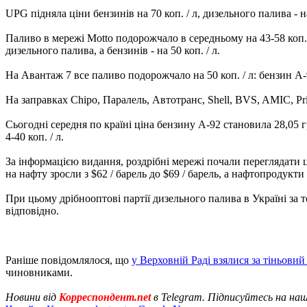
UPG підняла ціни бензинів на 70 коп. / л, дизельного палива - на
Паливо в мережі Motto подорожчало в середньому на 43-58 коп. / л
дизельного палива, а бензинів - на 50 коп. / л.
На Авантаж 7 все паливо подорожчало на 50 коп. / л: бензин А-92 -
На заправках Chipo, Паралель, Автотранс, Shell, BVS, AMIC, Pri
Сьогодні середня по країні ціна бензину А-92 становила 28,05 гр
4-40 коп. / л.
За інформацією видання, роздрібні мережі почали переглядати 
на нафту зросли з $62 / барель до $69 / барель, а нафтопродукт
При цьому дрібнооптові партії дизельного палива в Україні за той
відповідно.
Раніше повідомлялося, що
у Верховній Раді взялися за тіньови
чиновниками.
Новини від
Корреспондент.net
в Telegram. Підписуйтесь на на