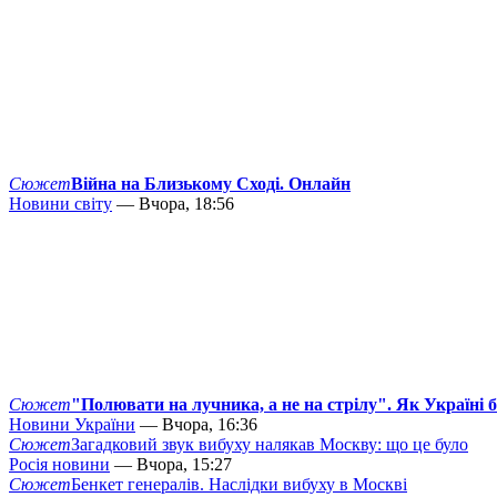
Сюжет
Війна на Близькому Сході. Онлайн
Новини світу
— Вчора, 18:56
Сюжет
"Полювати на лучника, а не на стрілу". Як Україні 
Новини України
— Вчора, 16:36
Сюжет
Загадковий звук вибуху налякав Москву: що це було
Росія новини
— Вчора, 15:27
Сюжет
Бенкет генералів. Наслідки вибуху в Москві