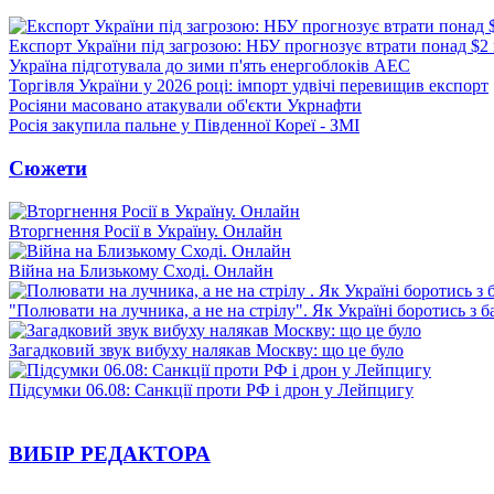
Експорт України під загрозою: НБУ прогнозує втрати понад $2
Україна підготувала до зими п'ять енергоблоків АЕС
Торгівля України у 2026 році: імпорт удвічі перевищив експорт
Росіяни масовано атакували об'єкти Укрнафти
Росія закупила пальне у Південної Кореї - ЗМІ
Сюжети
Вторгнення Росії в Україну. Онлайн
Війна на Близькому Сході. Онлайн
"Полювати на лучника, а не на стрілу". Як Україні боротись з 
Загадковий звук вибуху налякав Москву: що це було
Підсумки 06.08: Санкції проти РФ і дрон у Лейпцигу
ВИБІР РЕДАКТОРА