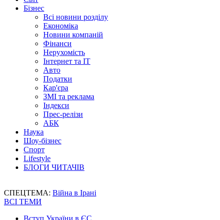
Бізнес
Всі новини розділу
Економіка
Новини компаній
Фінанси
Нерухомість
Інтернет та IT
Авто
Податки
Кар'єра
ЗМІ та реклама
Індекси
Прес-релізи
АБК
Наука
Шоу-бізнес
Спорт
Lifestyle
БЛОГИ ЧИТАЧІВ
СПЕЦТЕМА:
Війна в Ірані
ВСІ ТЕМИ
Вступ України в ЄС