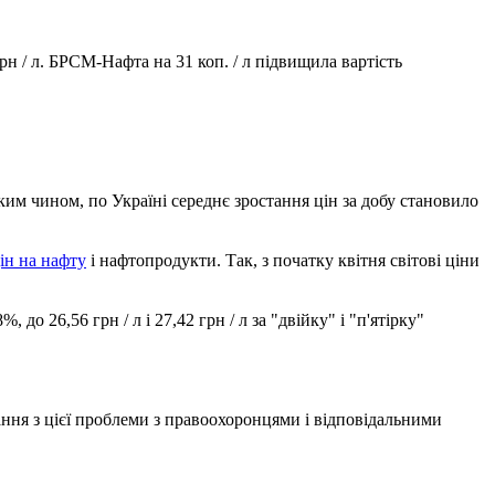
 грн / л. БРСМ-Нафта на 31 коп. / л підвищила вартість
Таким чином, по Україні середнє зростання цін за добу становило
ін на нафту
і нафтопродукти. Так, з початку квітня світові ціни
до 26,56 грн / л і 27,42 грн / л за "двійку" і "п'ятірку"
ання з цієї проблеми з правоохоронцями і відповідальними