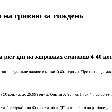
о на гривню за тиждень
й ріст цін на заправках становив 4-40 коп
зини і дизельне паливо в межах 0,40-1 грн / л. Про це повідомл
коп. / л, до 29,99 грн / л, бензин А-95 - на 1 грн / л, до 30,99
л, "п'ятірка" - на 60 коп. / л, ціна ДП залишилася на ранішому рів