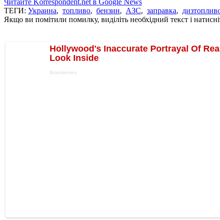
Читайте Korrespondent.net в Google News
ТЕГИ:
Украина
,
топливо
,
бензин
,
АЗС
,
заправка
,
дизтоплив
Якщо ви помітили помилку, виділіть необхідний текст і натисніт