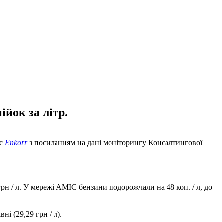
ійок за літр.
яє
Enkorr
з посиланням на дані моніторингу Консалтингової
 грн / л. У мережі AMIC бензини подорожчали на 48 коп. / л, до
ні (29,29 грн / л).