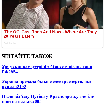
ЧИТАЙТЕ ТАКОЖ
Уряд скликає зустрічі з бізнесом після атаки
РФ
2854
Україна продала більше електроенергії, ніж
купила
2192
Після від’їзду Путіна у Красноярську злетіли
ціни на пальне
2085