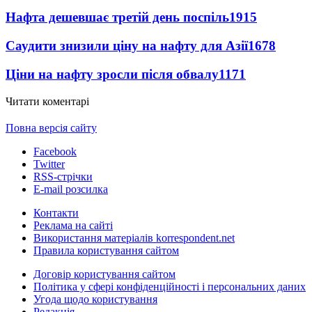
Нафта дешевшає третій день поспіль
1915
Саудити знизили ціну на нафту для Азії
1678
Ціни на нафту зросли після обвалу
1171
Читати коментарі
Повна версія сайту
Facebook
Twitter
RSS-стрічки
E-mail розсилка
Контакти
Реклама на сайті
Використання матеріалів korrespondent.net
Правила користування сайтом
Договір користування сайтом
Політика у сфері конфіденційності і персональних даних
Угода щодо користування
Редакція