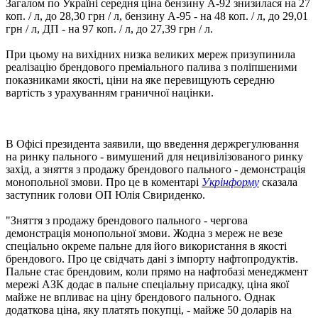
Загалом по Україні середня ціна бензину А-92 знизилася на 27
коп. / л, до 28,30 грн / л, бензину А-95 - на 48 коп. / л, до 29,01
грн / л, ДП - на 97 коп. / л, до 27,39 грн / л.
При цьому на вихідних низка великих мереж призупинила
реалізацію брендового преміального палива з поліпшеними
показниками якості, ціни на яке перевищують середню
вартість з урахуванням граничної націнки.
В Офісі президента заявили, що введення держрегулювання
на ринку пального - вимушений для нецивілізованого ринку
захід, а зняття з продажу брендового пального - демонстрація
монопольної змови. Про це в коментарі
Укрінформу
сказала
заступник голови ОП Юлія Свириденко.
"Зняття з продажу брендового пального - чергова
демонстрація монопольної змови. Жодна з мереж не везе
спеціально окреме пальне для його використання в якості
брендового. Про це свідчать дані з імпорту нафтопродуктів.
Пальне стає брендовим, коли прямо на нафтобазі менеджмент
мережі АЗК додає в пальне спеціальну присадку, ціна якої
майже не впливає на ціну брендового пального. Однак
додаткова ціна, яку платять покупці, - майже 50 доларів на