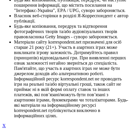
поширення інформації, що містить посилання на
"Інтерфакс-Україна", EPA / UPG, суворо забороняється.
Власник веб-сторінки в розділі Я-Корреспондент є автор
публікації.
Будь-яке копіювання, передрук та відтворення
фотографічних творів та/або аудіовізуальних творів
правовласника Getty Images - суворо забороняється.
Матеріали сайту korrespondent.net призначені для осіб
старше 21 року (21+). Участь в азартних іграх може
викликати ігрову залежність. Дотримуйтесь правил
(принципів) відповідальної гри. При виявленні перших
ознак залежності негайно зверніться до спеціаліста.
Пам'ятайте, що участь в азартних іграх не може бути
джерелом доходів або альтернативою роботі.
Інформаційний ресурс korrespondent.net не проводить
ігри на реальні та/або віртуальні гроші, також сайт не
приймає ні в якій формі оплату ставок та інших
платежів, які пов’язані/можуть бути пов’язані з
азартними іграми, букмекерами чи тоталізаторами. Будь-
які матеріали на інформаційному ресурсі
korrespondent.net публікуються виключно в
інформаційних цілях.
X