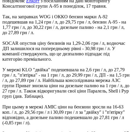
повідомляє
Enkorr
з посиланням на дані моніторингу
Консалтингової групи А-95 в понеділок, 17 травня.
Так, на заправках WOG і ОККО бензин марки А-92
подешевшав на 1,24 грн / л, до 29,75 грн / л, бензин А-95 - на
1,77 грн / л, до 30,22 грн / л, дизельне паливо - на 2,1 грн / л,
до 27,89 грн / л.
SOCAR опустив ціну бензинів на 1,29-2,06 грн / л, водночас
ДП залишилося на попередньому рівні - 30,98 грн / л. У
компанії стверджують, що це дизпаливо підпадає під
категорію преміального.
У мережі KLO "двійка" подешевшала на 2,6 грн / л, до 27,79
грн / л, "п'ятірка" - на 1 грн / л, до 29,99 грн / л, ДП - на 1,5 грн
/ л, до 27,89 грн / л. Найбільша консолідована мережа АЗС
групи Приват знизила ціни на дизельне паливо на 1 грн / л, до
27 грн / л. Також відкоригували свої ціни Паралель, Shell і Рур
груп (див.
Таблицю
).
При цьому в мережі AMIC ціни на бензини зросли на 16-63
коп. / л, до 29,56 грн / л і 30,09 грн / л за "двійку" і "п'ятірку"
відповідно, а дизельне паливо подешевшало до 27,81 грн / л
(-0,85 грн / л).