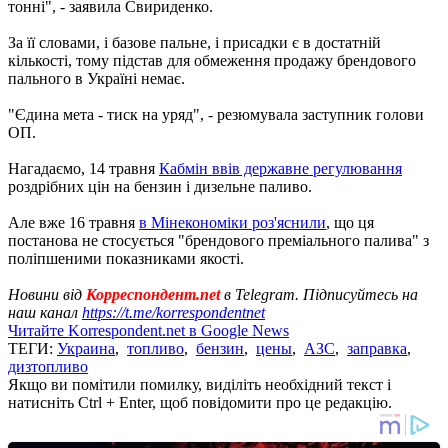
тонні", - заявила Свириденко.
За її словами, і базове пальне, і присадки є в достатній
кількості, тому підстав для обмеження продажу брендового
пального в Україні немає.
"Єдина мета - тиск на уряд", - резюмувала заступник голови
ОП.
Нагадаємо, 14 травня
Кабмін ввів державне регулювання
роздрібних цін на бензин і дизельне паливо.
Але вже 16 травня
в Мінекономіки роз'яснили
, що ця
постанова не стосується "брендового преміального палива" з
поліпшеними показниками якості.
Новини від
Корреспондент.net
в Telegram. Підписуйтесь на
наш канал
https://t.me/korrespondentnet
Читайте Korrespondent.net в Google News
ТЕГИ:
Украина
,
топливо
,
бензин
,
цены
,
АЗС
,
заправка
,
дизтопливо
Якщо ви помітили помилку, виділіть необхідний текст і
натисніть Ctrl + Enter, щоб повідомити про це редакцію.