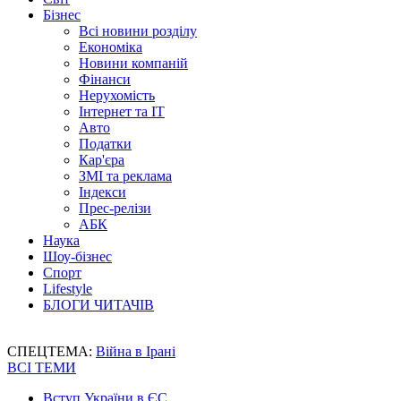
Бізнес
Всі новини розділу
Економіка
Новини компаній
Фінанси
Нерухомість
Інтернет та IT
Авто
Податки
Кар'єра
ЗМІ та реклама
Індекси
Прес-релізи
АБК
Наука
Шоу-бізнес
Спорт
Lifestyle
БЛОГИ ЧИТАЧІВ
СПЕЦТЕМА:
Війна в Ірані
ВСІ ТЕМИ
Вступ України в ЄС