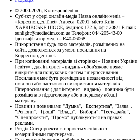
© 2000-2026, Korrespondent.net
Суб'єкт у сфері онлайн-медіа Назва онлайн-медіа –
«КореспонденТ.net» Адреса: 02091, місто Київ,
ХАРКІВСЬКЕ ШОСЕ, будинок 172-Б, офіс 208/1 E-mail:
sunlight@mediadim.com.ua
Телефон: 044-205-43-00
Ідентифікатор медіа – R40-06068
Використання будь-яких матеріалів, розміщених на
сайті, дозволяється за умови посилання на
Корреспондент.net.
При копіюванні матеріалів зі сторінки « Новини України
і світу» , для інтернет - видань - обов'язкове пряме
відкрите для пошукових систем гіперпосилання .
Посилання має бути розміщена в незалежності від
повного або часткового використання матеріалів.
Гіперпосилання ( для інтернет - видань) - повинна бути
розміщена в підзаголовку або в першому абзаці
матеріалу.
Новини з позначками "Думка", "Експертиза", "Заява",
"Регіони", "Гроші", "Влада", "Вибори", "Тест-драйв",
"Спецпроекти", "Промо" публікуються на правах
реклами.
Розділ Спецпроекти створюється спільно з
комерційними партнерами.
Будь яке копіювання, публікація, передрук, чи наступне