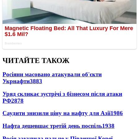
ЧИТАЙТЕ ТАКОЖ
Росіяни масовано атакували об'єкти
Укрнафти
3883
Уряд скликає зустрічі з бізнесом після атаки
РФ
2878
Саудити знизили ціну на нафту для Азії
1986
Нафта дешевшає третій день поспіль
1938
Росія закупила пальне у Південної Кореї -