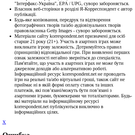
"Інтерфакс-Україна", EPA / UPG, суворо забороняється.
Власник веб-сторінки в розділі Я-Корреспондент є автор
публікації.
Будь-яке копіювання, передрук та відтворення
фотографічних творів та/або аудіовізуальних творів
правовласника Getty Images - суворо забороняється.
Матеріали сайту korrespondent.net призначені для осіб
старше 21 року (21+). Участь в азартних іграх може
викликати ігрову залежність. Дотримуйтесь правил
(принципів) відповідальної гри. При виявленні перших
ознак залежності негайно зверніться до спеціаліста.
Пам'ятайте, що участь в азартних іграх не може бути
джерелом доходів або альтернативою роботі.
Інформаційний ресурс korrespondent.net не проводить
ігри на реальні та/або віртуальні гроші, також сайт не
приймає ні в якій формі оплату ставок та інших
платежів, які пов’язані/можуть бути пов’язані з
азартними іграми, букмекерами чи тоталізаторами. Будь-
які матеріали на інформаційному ресурсі
korrespondent.net публікуються виключно в
інформаційних цілях.
X