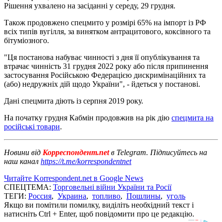
Рішення ухвалено на засіданні у середу, 29 грудня.
Також продовжено спецмито у розмірі 65% на імпорт із РФ
всіх типів вугілля, за винятком антрацитового, коксівного та
бітуміозного.
"Ця постанова набуває чинності з дня її опублікування та
втрачає чинність 31 грудня 2022 року або після припинення
застосування Російською Федерацією дискримінаційних та
(або) недружніх дій щодо України", - йдеться у постанові.
Дані спецмита діють із серпня 2019 року.
На початку грудня Кабмін продовжив на рік дію
спецмита на
російські товари
.
Новини від
Корреспондент.net
в Telegram. Підписуйтесь на
наш канал
https://t.me/korrespondentnet
Читайте Korrespondent.net в Google News
СПЕЦТЕМА:
Торговельні війни України та Росії
ТЕГИ:
Россия
,
Украина
,
топливо
,
Пошлины
,
уголь
Якщо ви помітили помилку, виділіть необхідний текст і
натисніть Ctrl + Enter, щоб повідомити про це редакцію.