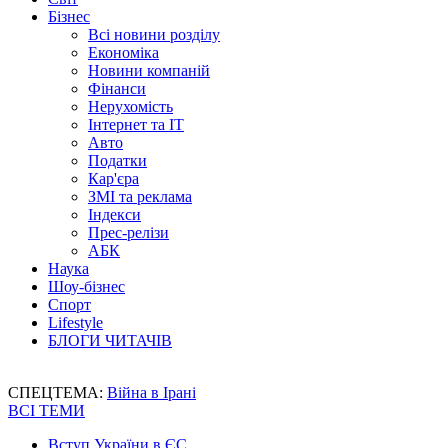
Бізнес
Всі новини розділу
Економіка
Новини компаній
Фінанси
Нерухомість
Інтернет та IT
Авто
Податки
Кар'єра
ЗМІ та реклама
Індекси
Прес-релізи
АБК
Наука
Шоу-бізнес
Спорт
Lifestyle
БЛОГИ ЧИТАЧІВ
СПЕЦТЕМА:
Війна в Ірані
ВСІ ТЕМИ
Вступ України в ЄС