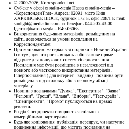
© 2000-2026, Korrespondent.net
Суб'єкт у сфері онлайн-медіа Назва онлайн-медіа –
«КореспонденТ.net» Адреса: 02091, місто Київ,
ХАРКІВСЬКЕ ШОСЕ, будинок 172-Б, офіс 208/1 E-mail:
sunlight@mediadim.com.ua
Телефон: 044-205-43-00
Ідентифікатор медіа – R40-06068
Використання будь-яких матеріалів, розміщених на
сайті, дозволяється за умови посилання на
Корреспондент.net.
При копіюванні матеріалів зі сторінки « Новини України
і світу» , для інтернет - видань - обов'язкове пряме
відкрите для пошукових систем гіперпосилання .
Посилання має бути розміщена в незалежності від
повного або часткового використання матеріалів.
Гіперпосилання ( для інтернет - видань) - повинна бути
розміщена в підзаголовку або в першому абзаці
матеріалу.
Новини з позначками "Думка", "Експертиза", "Заява",
"Регіони", "Гроші", "Влада", "Вибори", "Тест-драйв",
"Спецпроекти", "Промо" публікуються на правах
реклами.
Розділ Спецпроекти створюється спільно з
комерційними партнерами.
Будь яке копіювання, публікація, передрук, чи наступне
поширення інформації, що містить посилання на