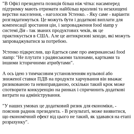
"В Офісі президента позиція більш ніж чітка: насамперед
підтримку мають отримати найбільш вразливі та незахищені
верстви населення, - наголосив Устенко. - Яку саме - варіанти
розглядатимуться. Це можуть бути і додаткові виплати для
компенсації зростання цін, і запровадження food stamp у
системі
Дія
- так званих продуктових чеків, як це
практикується в США. Але це антикризові заходи, які можуть
запроваджуватися за потребою.
Устенко підкреслив, що йдеться саме про американські food
stamp: "Не плутати з радянськими талонами, картками та
іншими історичними атрибутами".
А ось ідею з тимчасовим установленням нульової або
зниженої ставки ПДВ на продукти харчування він вважає
ризикованою та невиправданою, оскільки такий крок може
спотворити конкуренцію на ринках і спричинить додаткові
витрати на адміністрування.
"У наших умовах це додатковий ризик для економіки, -
пояснив радник президента. - В результаті, може виявитися,
що економічний ефект від цього не такий, як здавався на етапі
розрахунку".