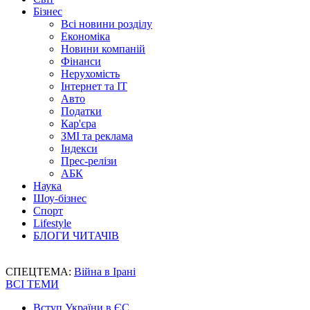
Бізнес
Всі новини розділу
Економіка
Новини компаній
Фінанси
Нерухомість
Інтернет та IT
Авто
Податки
Кар'єра
ЗМІ та реклама
Індекси
Прес-релізи
АБК
Наука
Шоу-бізнес
Спорт
Lifestyle
БЛОГИ ЧИТАЧІВ
СПЕЦТЕМА:
Війна в Ірані
ВСІ ТЕМИ
Вступ України в ЄС