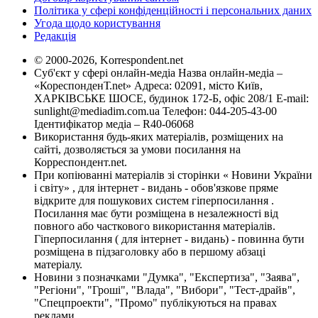
Політика у сфері конфіденційності і персональних даних
Угода щодо користування
Редакція
© 2000-2026, Korrespondent.net
Суб'єкт у сфері онлайн-медіа Назва онлайн-медіа –
«КореспонденТ.net» Адреса: 02091, місто Київ,
ХАРКІВСЬКЕ ШОСЕ, будинок 172-Б, офіс 208/1 E-mail:
sunlight@mediadim.com.ua
Телефон: 044-205-43-00
Ідентифікатор медіа – R40-06068
Використання будь-яких матеріалів, розміщених на
сайті, дозволяється за умови посилання на
Корреспондент.net.
При копіюванні матеріалів зі сторінки « Новини України
і світу» , для інтернет - видань - обов'язкове пряме
відкрите для пошукових систем гіперпосилання .
Посилання має бути розміщена в незалежності від
повного або часткового використання матеріалів.
Гіперпосилання ( для інтернет - видань) - повинна бути
розміщена в підзаголовку або в першому абзаці
матеріалу.
Новини з позначками "Думка", "Експертиза", "Заява",
"Регіони", "Гроші", "Влада", "Вибори", "Тест-драйв",
"Спецпроекти", "Промо" публікуються на правах
реклами.