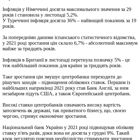
Інфляція у Німеччині досягла максимального значення за 29
років і становила у листопаді 5,2%.
У Туреччині інфляція досягла 36% – найвищий показник за 19
років.
За попередніми даними іспанського статистичного відомства,
у 2021 році зростання цін склало 6,7% - абсолютний максимум
майже за тридцять років.
Інфляція в Британії в листопаді перетнула позначку 5% - це
теж найбільший показник для країни за тридцять років.
Таке зростання цін змушує центробанки переходити до
рішучих заходів – підвищення облікових ставок. Першим із
найбільших наприкінці 2021 року став Банк Англії, за ним
незабаром підуть США, а також Європейський центробанк.
Високі ставки центробанків означають високу вартість
запозичень як державі, так приватного бізнесу, що, своєю
чергою, стримує економічне зростання.
Національний банк України у 2021 році підвищував облікову
ставку п'ять разів, доки вона не досягла у грудні 9%. Такий
крок регулятор пояснив необхідністю стримувати зростання