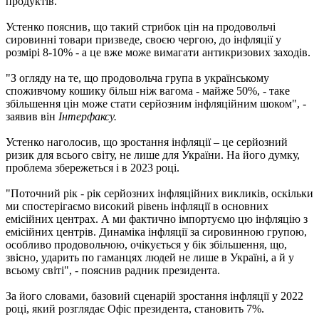
продуктів.
Устенко пояснив, що такий стрибок цін на продовольчі
сировинні товари призведе, своєю чергою, до інфляції у
розмірі 8-10% - а це вже може вимагати антикризових заходів.
"З огляду на те, що продовольча група в українському
споживчому кошику більш ніж вагома - майже 50%, - таке
збільшення цін може стати серйозним інфляційним шоком", -
заявив він
Інтерфаксу.
Устенко наголосив, що зростання інфляції – це серйозний
ризик для всього світу, не лише для України. На його думку,
проблема збережеться і в 2023 році.
"Поточний рік - рік серйозних інфляційних викликів, оскільки
ми спостерігаємо високий рівень інфляції в основних
емісійних центрах. А ми фактично імпортуємо цю інфляцію з
емісійних центрів. Динаміка інфляції за сировинною групою,
особливо продовольчою, очікується у бік збільшення, що,
звісно, ​​ударить по гаманцях людей не лише в Україні, а й у
всьому світі", - пояснив радник президента.
За його словами, базовий сценарій зростання інфляції у 2022
році, який розглядає Офіс президента, становить 7%.