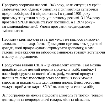
Програму згорнули навесні 1943 року, коли ситуація у країні
стабілізувалася. Однак у сенаті не припинялися суперечки
щодо необхідності її відновлення, і в травні 1961 року
програму запустили знову, у пілотному режимі. З 1964 року
програма SNAP набула статусу постійної, а з 1974 року -
загальнонаціональної. Умови програми неодноразово
змінювалися.
Програму критикують за те, що уряду не вдалося уникнути
зловживань та шахрайства. Громадяни приховують додаткові
доходи, щоб продовжувати отримувати допомогу, а самі
талони, незважаючи на заборону, змінюють готівку, вступаючи
в змову з продавцями.
Продуктові талони США - це еквівалент коштів. Там можна
придбати лише певний перелік продуктів: хліб, випічку і
пластівці; фрукти та овочі; м'ясо, рибу, молочні продукти;
насіння та сільськогосподарські рослини, з яких можна
виростити придатні для харчування плоди. Деякі ресторани
можуть приймати карти SNAP як оплату за економ-обід.
За програмою не можна придбати алкоголь та тютюн, товари
для тварин та непродовольчі товари, ліки та вітаміни.