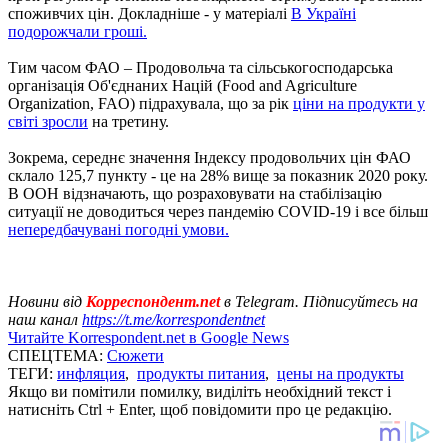
споживчих цін. Докладніше - у матеріалі
В Україні
подорожчали гроші.
Тим часом ФАО – Продовольча та сільськогосподарська
організація Об'єднаних Націй (Food and Agriculture
Organization, FAO) підрахувала, що за рік
ціни на продукти у
світі зросли
на третину.
Зокрема, середнє значення Індексу продовольчих цін ФАО
склало 125,7 пункту - це на 28% вище за показник 2020 року.
В ООН відзначають, що розраховувати на стабілізацію
ситуації не доводиться через пандемію COVID-19 і все більш
непередбачувані погодні умови.
Новини від
Корреспондент.net
в Telegram. Підписуйтесь на
наш канал
https://t.me/korrespondentnet
Читайте Korrespondent.net в Google News
СПЕЦТЕМА:
Сюжети
ТЕГИ:
инфляция
,
продукты питания
,
цены на продукты
Якщо ви помітили помилку, виділіть необхідний текст і
натисніть Ctrl + Enter, щоб повідомити про це редакцію.