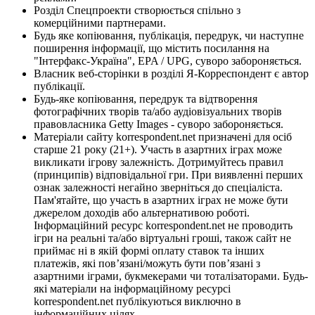
Розділ Спецпроекти створюється спільно з
комерційними партнерами.
Будь яке копіювання, публікація, передрук, чи наступне
поширення інформації, що містить посилання на
"Інтерфакс-Україна", EPA / UPG, суворо забороняється.
Власник веб-сторінки в розділі Я-Корреспондент є автор
публікації.
Будь-яке копіювання, передрук та відтворення
фотографічних творів та/або аудіовізуальних творів
правовласника Getty Images - суворо забороняється.
Матеріали сайту korrespondent.net призначені для осіб
старше 21 року (21+). Участь в азартних іграх може
викликати ігрову залежність. Дотримуйтесь правил
(принципів) відповідальної гри. При виявленні перших
ознак залежності негайно зверніться до спеціаліста.
Пам'ятайте, що участь в азартних іграх не може бути
джерелом доходів або альтернативою роботі.
Інформаційний ресурс korrespondent.net не проводить
ігри на реальні та/або віртуальні гроші, також сайт не
приймає ні в якій формі оплату ставок та інших
платежів, які пов’язані/можуть бути пов’язані з
азартними іграми, букмекерами чи тоталізаторами. Будь-
які матеріали на інформаційному ресурсі
korrespondent.net публікуються виключно в
інформаційних цілях.