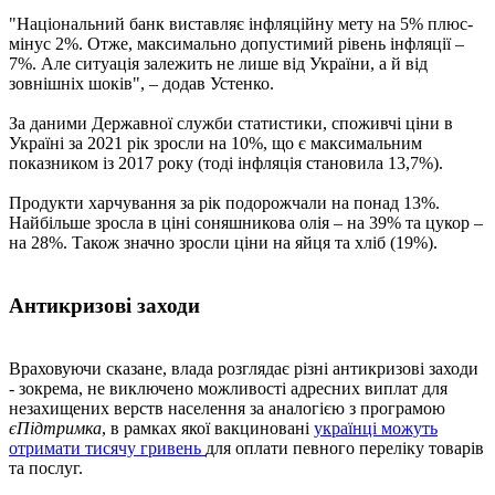
"Національний банк виставляє інфляційну мету на 5% плюс-
мінус 2%. Отже, максимально допустимий рівень інфляції –
7%. Але ситуація залежить не лише від України, а й від
зовнішніх шоків", – додав Устенко.
За даними Державної служби статистики, споживчі ціни в
Україні за 2021 рік зросли на 10%, що є максимальним
показником із 2017 року (тоді інфляція становила 13,7%).
Продукти харчування за рік подорожчали на понад 13%.
Найбільше зросла в ціні соняшникова олія – на 39% та цукор –
на 28%. Також значно зросли ціни на яйця та хліб (19%).
Антикризові заходи
Враховуючи сказане, влада розглядає різні антикризові заходи
- зокрема, не виключено можливості адресних виплат для
незахищених верств населення за аналогією з програмою
єПідтримка
, в рамках якої вакциновані
українці можуть
отримати тисячу гривень
для оплати певного переліку товарів
та послуг.