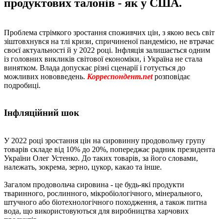
продуктових талонів - як у США.
Проблема стрімкого зростання споживчих цін, з якою весь світ
зіштовхнувся на тлі кризи, спричиненої пандемією, не втрачає
своєї актуальності й у 2022 році. Інфляція залишається одним
із головних викликів світової економіки, і Україна не стала
винятком. Влада допускає різні сценарії і готується до
можливих нововведень.
Корреспондент.net
розповідає
подробиці.
Інфляційний шок
У 2022 році зростання цін на сировинну продовольчу групу
товарів складе від 10% до 20%, попереджає радник президента
України Олег Устенко. До таких товарів, за його словами,
належать, зокрема, зерно, цукор, какао та інше.
Загалом продовольча сировина - це будь-які продукти
тваринного, рослинного, мікробіологічного, мінерального,
штучного або біотехнологічного походження, а також питна
вода, що використовуються для виробництва харчових