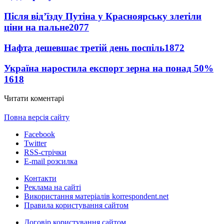
Після від’їзду Путіна у Красноярську злетіли
ціни на пальне
2077
Нафта дешевшає третій день поспіль
1872
Україна наростила експорт зерна на понад 50%
1618
Читати коментарі
Повна версія сайту
Facebook
Twitter
RSS-стрічки
E-mail розсилка
Контакти
Реклама на сайті
Використання матеріалів korrespondent.net
Правила користування сайтом
Договір користування сайтом