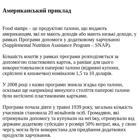
Американський приклад
Food stamps – це продуктові талони, що видають
американцям, які не мають доходів або мають низькі доходи, у
рамках Програми допомоги у додатковому харчуванні
(Supplemental Nutrition Assistance Program – SNAP).
Більшість коштів у рамках програми розподіляється за
допомогою пластикових карток, а раніше для цього
використовувалися паперові талони (відривні купони,
скріплені в книжечки) номіналом 1,5 та 10 доларів.
У 2008 році з назви програми зникла згадка про талони,
оскільки ще наприкінці минулого століття паперові талони
були витіснені пластиковими картками.
Програма почала діяти у травні 1939 року, загальна кількість
учасників становила 20 мільйонів осіб. Громадяни, які
отримували допомогу та купували на неї їжу, отримували від
держави додаткову субсидію у розмірі 50% витрат, яка, у свою
чергу, могла бути використана для придбання додаткових
продуктів харчування.