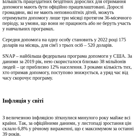
Більшість працездатних бездітних дорослих для отримання
допомоги мають бути офіційно працевлаштовані. Дорослі
громадяни, які не мають неповнолітніх дітей, можуть
отримувати допомогу лише три місяці протягом 36-місячного
періоду, за умови, що вони не працюють або не беруть участь
у навчальних програмах.
Середня допомога на одну особу становить у 2022 році 175
доларів на місяць, для сім'ї з трьох осіб – 520 доларів.
SNAP – найбільша федеральна програма допомоги у США. За
даними за 2019 рік, нею скористалося близько 38 мільйонів
людей – це приблизно 12% населення. З роками кількість тих,
хто отримав допомогу, поступово знижується, а уряд час від
часу скорочує програму.
Інфляція у світі
З величезною інфляцією зіткнулися минулого року майже всі
країни. Так, за офіційними даними, у листопаді зростання цін
склало 6,8% у річному вираженні, що є максимумом за останні
39 років.