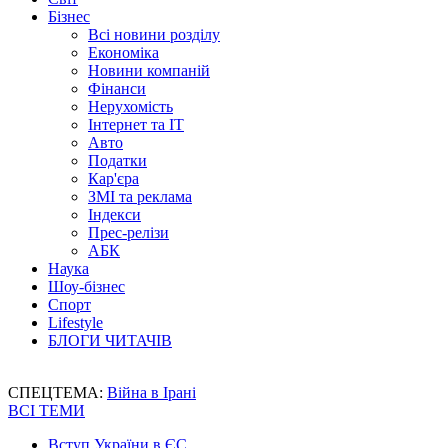
Бізнес
Всі новини розділу
Економіка
Новини компаній
Фінанси
Нерухомість
Інтернет та IT
Авто
Податки
Кар'єра
ЗМІ та реклама
Індекси
Прес-релізи
АБК
Наука
Шоу-бізнес
Спорт
Lifestyle
БЛОГИ ЧИТАЧІВ
СПЕЦТЕМА:
Війна в Ірані
ВСІ ТЕМИ
Вступ України в ЄС