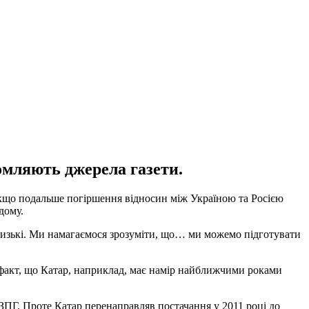
омляють джерела газети.
якщо подальше погіршення відносин між Україною та Росією
дому.
го низькі. Ми намагаємося зрозуміти, що… ми можемо підготувати
 факт, що Катар, наприклад, має намір найближчими роками
 ЗПГ. Проте Катар перенаправляв постачання у 2011 році до