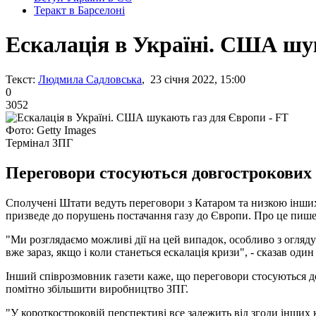
Теракт в Барселоні
Ескалація в Україні. США шу
Текст:
Людмила Садловська
, 23 січня 2022, 15:00
0
3052
Фото: Getty Images
Термінал ЗПГ
Переговори стосуються довгострокових 
Сполучені Штати ведуть переговори з Катаром та низкою інших
призведе до порушень постачання газу до Європи. Про це пише г
"Ми розглядаємо можливі дії на цей випадок, особливо з огляду
вже зараз, якщо і коли станеться ескалація кризи", - сказав оди
Інший співрозмовник газети каже, що переговори стосуються д
помітно збільшити виробництво ЗПГ.
"У короткостроковій перспективі все залежить від згоди інших 