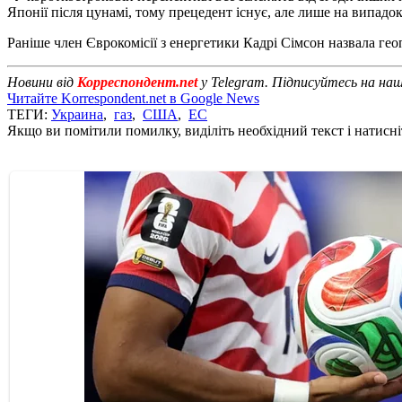
Японії після цунамі, тому прецедент існує, але лише на випадок
Раніше член Єврокомісії з енергетики Кадрі Сімсон назвала ге
Новини від
Корреспондент.net
у Telegram. Підписуйтесь на на
Читайте Korrespondent.net в Google News
ТЕГИ:
Украина
,
газ
,
США
,
ЕС
Якщо ви помітили помилку, виділіть необхідний текст і натисніт