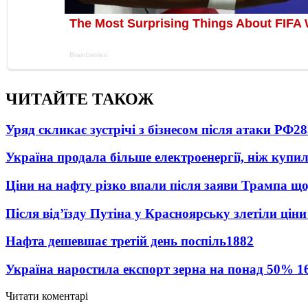
ЧИТАЙТЕ ТАКОЖ
Уряд скликає зустрічі з бізнесом після атаки РФ
28
Україна продала більше електроенергії, ніж купи
Ціни на нафту різко впали після заяви Трампа що
Після від’їзду Путіна у Красноярську злетіли цін
Нафта дешевшає третій день поспіль
1882
Україна наростила експорт зерна на понад 50%
1
Читати коментарі