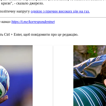
 кризи", - сказало джерело.
ополітичну напругу
однією з причин високих цін на газ.
ш канал
https://t.me/korrespondentnet
ь Ctrl + Enter, щоб повідомити про це редакцію.