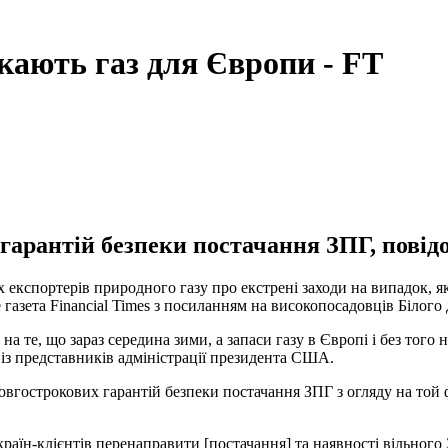
кають газ для Європи - FT
гарантій безпеки постачання ЗПГ, повід
 експортерів природного газу про екстрені заходи на випадок, 
азета Financial Times з посиланням на високопосадовців Білого 
 на те, що зараз середина зими, а запаси газу в Європі і без то
н із представників адміністрації президента США.
овгострокових гарантій безпеки постачання ЗПГ з огляду на той
країн-клієнтів перенаправити [постачання] та наявності вільного