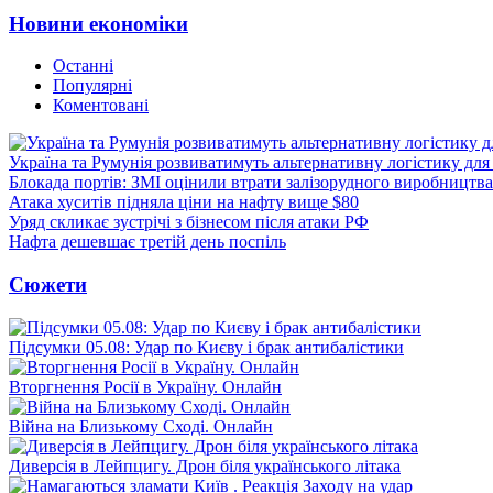
Новини економіки
Останні
Популярні
Коментовані
Україна та Румунія розвиватимуть альтернативну логістику для
Блокада портів: ЗМІ оцінили втрати залізорудного виробництва
Атака хуситів підняла ціни на нафту вище $80
Уряд скликає зустрічі з бізнесом після атаки РФ
Нафта дешевшає третій день поспіль
Сюжети
Підсумки 05.08: Удар по Києву і брак антибалістики
Вторгнення Росії в Україну. Онлайн
Війна на Близькому Сході. Онлайн
Диверсія в Лейпцигу. Дрон біля українського літака