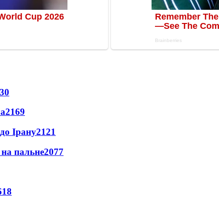
30
ла
2169
до Ірану
2121
и на пальне
2077
618