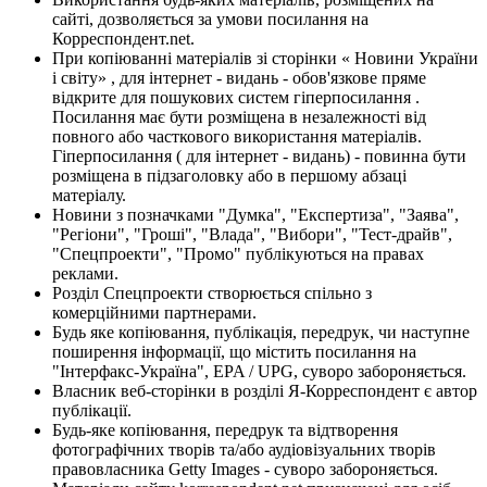
сайті, дозволяється за умови посилання на
Корреспондент.net.
При копіюванні матеріалів зі сторінки « Новини України
і світу» , для інтернет - видань - обов'язкове пряме
відкрите для пошукових систем гіперпосилання .
Посилання має бути розміщена в незалежності від
повного або часткового використання матеріалів.
Гіперпосилання ( для інтернет - видань) - повинна бути
розміщена в підзаголовку або в першому абзаці
матеріалу.
Новини з позначками "Думка", "Експертиза", "Заява",
"Регіони", "Гроші", "Влада", "Вибори", "Тест-драйв",
"Спецпроекти", "Промо" публікуються на правах
реклами.
Розділ Спецпроекти створюється спільно з
комерційними партнерами.
Будь яке копіювання, публікація, передрук, чи наступне
поширення інформації, що містить посилання на
"Інтерфакс-Україна", EPA / UPG, суворо забороняється.
Власник веб-сторінки в розділі Я-Корреспондент є автор
публікації.
Будь-яке копіювання, передрук та відтворення
фотографічних творів та/або аудіовізуальних творів
правовласника Getty Images - суворо забороняється.