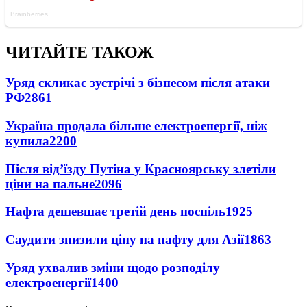
ЧИТАЙТЕ ТАКОЖ
Уряд скликає зустрічі з бізнесом після атаки
РФ
2861
Україна продала більше електроенергії, ніж
купила
2200
Після від’їзду Путіна у Красноярську злетіли
ціни на пальне
2096
Нафта дешевшає третій день поспіль
1925
Саудити знизили ціну на нафту для Азії
1863
Уряд ухвалив зміни щодо розподілу
електроенергії
1400