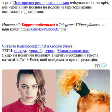
зерна.
Повторення рекордного врожаю
очікувалося і цьогоріч,
але через війну посівна на половині території країни
опинилася під загрозою.
Новини від
Корреспондент.net
в Telegram. Підписуйтесь на
наш канал
https://t.me/korrespondentnet
Читайте Korrespondent.net в Google News
ТЕГИ:
погода
,
урожай
,
зерно
,
Минагрополитики
Якщо ви помітили помилку, виділіть необхідний текст і
натисніть Ctrl + Enter, щоб повідомити про це редакцію.