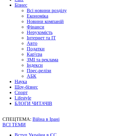
Бізнес
Всі новини розділу
Економіка
Новини компаній
Фінанси
Нерухомість
Інтернет та IT
Авто
Податки
Кар'єра
ЗМІ та реклама
Індекси
Прес-релізи
АБК
Наука
Шоу-бізнес
Спорт
Lifestyle
БЛОГИ ЧИТАЧІВ
СПЕЦТЕМА:
Війна в Ірані
ВСІ ТЕМИ
Вступ України в ЄС