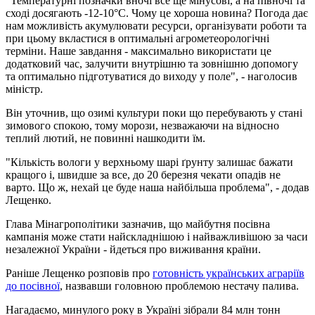
"Температурні позначки вночі все ще мінусові, а на півночі та
сході досягають -12-10°С. Чому це хороша новина? Погода дає
нам можливість акумулювати ресурси, організувати роботи та
при цьому вкластися в оптимальні агрометеорологічні
терміни. Наше завдання - максимально використати це
додатковий час, залучити внутрішню та зовнішню допомогу
та оптимально підготуватися до виходу у поле", - наголосив
міністр.
Він уточнив, що озимі культури поки що перебувають у стані
зимового спокою, тому морози, незважаючи на відносно
теплий лютий, не повинні нашкодити їм.
"Кількість вологи у верхньому шарі ґрунту залишає бажати
кращого і, швидше за все, до 20 березня чекати опадів не
варто. Що ж, нехай це буде наша найбільша проблема", - додав
Лещенко.
Глава Мінагрополітики зазначив, що майбутня посівна
кампанія може стати найскладнішою і найважливішою за часи
незалежної України - йдеться про виживання країни.
Раніше Лещенко розповів про
готовність українських аграріїв
до посівної
, назвавши головною проблемою нестачу палива.
Нагадаємо, минулого року в Україні зібрали 84 млн тонн