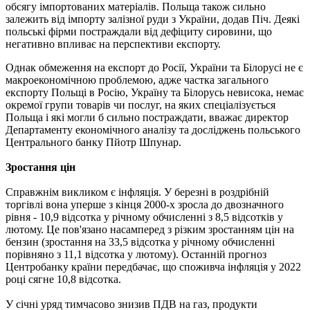
обсягу імпортованих матеріалів. Польща також сильно
залежить від імпорту залізної руди з України, додав Піч. Деякі
польські фірми постраждали від дефіциту сировини, що
негативно впливає на перспективи експорту.
Однак обмеження на експорт до Росії, України та Білорусі не є
макроекономічною проблемою, адже частка загального
експорту Польщі в Росію, Україну та Білорусь невисока, немає
окремої групи товарів чи послуг, на яких спеціалізується
Польща і які могли б сильно постраждати, вважає директор
Департаменту економічного аналізу та досліджень польського
Центрального банку Пйотр Шпунар.
Зростання цін
Справжнім викликом є інфляція. У березні в роздрібній
торгівлі вона уперше з кінця 2000-х зросла до двозначного
рівня - 10,9 відсотка у річному обчисленні з 8,5 відсотків у
лютому. Це пов'язано насамперед з різким зростанням цін на
бензин (зростання на 33,5 відсотка у річному обчисленні
порівняно з 11,1 відсотка у лютому). Останній прогноз
Центробанку країни передбачає, що споживча інфляція у 2022
році сягне 10,8 відсотка.
У січні уряд тимчасово знизив ПДВ на газ, продукти