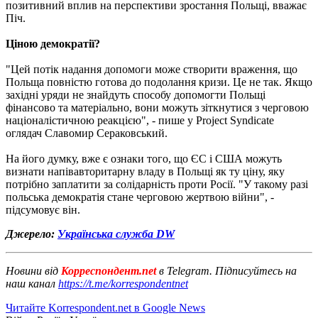
позитивний вплив на перспективи зростання Польщі, вважає
Піч.
Ціною демократії?
"Цей потік надання допомоги може створити враження, що
Польща повністю готова до подолання кризи. Це не так. Якщо
західні уряди не знайдуть способу допомогти Польщі
фінансово та матеріально, вони можуть зіткнутися з черговою
націоналістичною реакцією", - пише у Project Syndicate
оглядач Славомир Сераковський.
На його думку, вже є ознаки того, що ЄС і США можуть
визнати напівавторитарну владу в Польщі як ту ціну, яку
потрібно заплатити за солідарність проти Росії. "У такому разі
польська демократія стане черговою жертвою війни", -
підсумовує він.
Джерело:
Українська служба DW
Новини від
Корреспондент.net
в Telegram. Підписуйтесь на
наш канал
https://t.me/korrespondentnet
Читайте Korrespondent.net в Google News