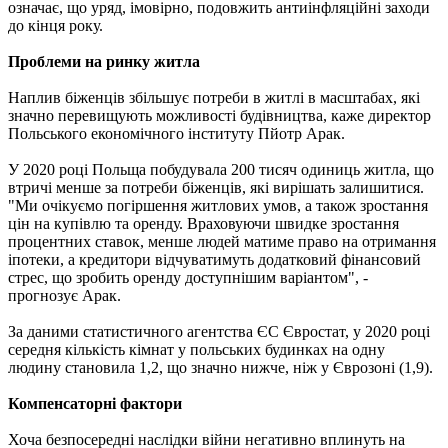
означає, що уряд, імовірно, подовжить антиінфляційні заходи
до кінця року.
Проблеми на ринку житла
Наплив біженців збільшує потреби в житлі в масштабах, які
значно перевищують можливості будівництва, каже директор
Польського економічного інституту Пйотр Арак.
У 2020 році Польща побудувала 200 тисяч одиниць житла, що
втричі менше за потреби біженців, які вирішать залишитися.
"Ми очікуємо погіршення житлових умов, а також зростання
цін на купівлю та оренду. Враховуючи швидке зростання
процентних ставок, менше людей матиме право на отримання
іпотеки, а кредитори відчуватимуть додатковий фінансовий
стрес, що зробить оренду доступнішим варіантом", -
прогнозує Арак.
За даними статистичного агентства ЄС Євростат, у 2020 році
середня кількість кімнат у польських будинках на одну
людину становила 1,2, що значно нижче, ніж у Єврозоні (1,9).
Компенсаторні фактори
Хоча безпосередні наслідки війни негативно вплинуть на