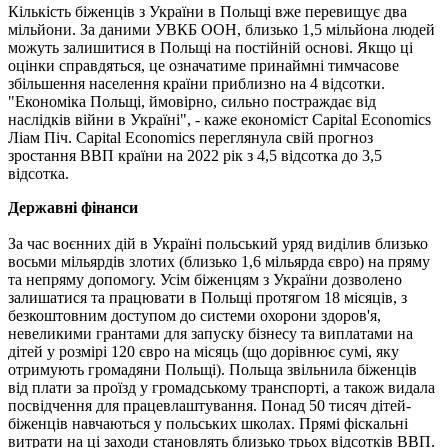
Кількість біженців з України в Польщі вже перевищує два
мільйони. За даними УВКБ ООН, близько 1,5 мільйона людей
можуть залишитися в Польщі на постійній основі. Якщо ці
оцінки справдяться, це означатиме принаймні тимчасове
збільшення населення країни приблизно на 4 відсотки.
"Економіка Польщі, ймовірно, сильно постраждає від
наслідків війни в Україні", - каже економіст Capital Economics
Ліам Піч. Capital Economics переглянула свій прогноз
зростання ВВП країни на 2022 рік з 4,5 відсотка до 3,5
відсотка.
Державні фінанси
За час воєнних дій в Україні польський уряд виділив близько
восьми мільярдів злотих (близько 1,6 мільярда євро) на пряму
та непряму допомогу. Усім біженцям з України дозволено
залишатися та працювати в Польщі протягом 18 місяців, з
безкоштовним доступом до системи охорони здоров'я,
невеликими грантами для запуску бізнесу та виплатами на
дітей у розмірі 120 євро на місяць (що дорівнює сумі, яку
отримують громадяни Польщі). Польща звільнила біженців
від плати за проїзд у громадському транспорті, а також видала
посвідчення для працевлаштування. Понад 50 тисяч дітей-
біженців навчаються у польських школах. Прямі фіскальні
витрати на ці заходи становлять близько трьох відсотків ВВП.