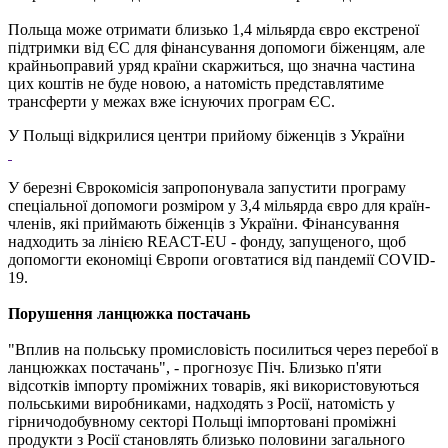
Польща може отримати близько 1,4 мільярда євро екстреної
підтримки від ЄС для фінансування допомоги біженцям, але
крайньоправий уряд країни скаржиться, що значна частина
цих коштів не буде новою, а натомість представлятиме
трансферти у межах вже існуючих програм ЄС.
У Польщі відкрилися центри прийому біженців з України
У березні Єврокомісія запропонувала запустити програму
спеціальної допомоги розміром у 3,4 мільярда євро для країн-
членів, які приймають біженців з України. Фінансування
надходить за лінією REACT-EU - фонду, запущеного, щоб
допомогти економіці Європи оговтатися від пандемії COVID-
19.
Порушення ланцюжка постачань
"Вплив на польську промисловість посилиться через перебої в
ланцюжках постачань", - прогнозує Піч. Близько п'яти
відсотків імпорту проміжних товарів, які використовуються
польськими виробниками, надходять з Росії, натомість у
гірничодобувному секторі Польщі імпортовані проміжні
продукти з Росії становлять близько половини загального