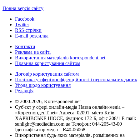
Повна версія сайту
Facebook
Twitter
RSS-стрічки
E-mail розсилка
Контакти
Реклама на сайті
Використання матеріалів korrespondent.net
Правила користування сайтом
Договір користування сайтом
Політика у сфері конфіденційності і персональних даних
Угода щодо користування
Редакція
© 2000-2026, Korrespondent.net
Суб'єкт у сфері онлайн-медіа Назва онлайн-медіа –
«КореспонденТ.net» Адреса: 02091, місто Київ,
ХАРКІВСЬКЕ ШОСЕ, будинок 172-Б, офіс 208/1 E-mail:
sunlight@mediadim.com.ua
Телефон: 044-205-43-00
Ідентифікатор медіа – R40-06068
Використання будь-яких матеріалів, розміщених на