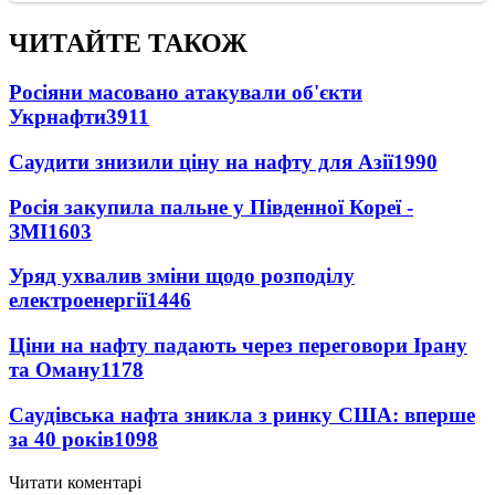
ЧИТАЙТЕ ТАКОЖ
Росіяни масовано атакували об'єкти
Укрнафти
3911
Саудити знизили ціну на нафту для Азії
1990
Росія закупила пальне у Південної Кореї -
ЗМІ
1603
Уряд ухвалив зміни щодо розподілу
електроенергії
1446
Ціни на нафту падають через переговори Ірану
та Оману
1178
Саудівська нафта зникла з ринку США: вперше
за 40 років
1098
Читати коментарі