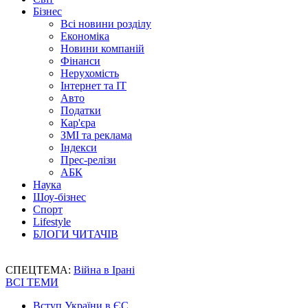
Бізнес
Всі новини розділу
Економіка
Новини компаній
Фінанси
Нерухомість
Інтернет та IT
Авто
Податки
Кар'єра
ЗМІ та реклама
Індекси
Прес-релізи
АБК
Наука
Шоу-бізнес
Спорт
Lifestyle
БЛОГИ ЧИТАЧІВ
СПЕЦТЕМА:
Війна в Ірані
ВСІ ТЕМИ
Вступ України в ЄС