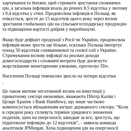
харчування та бензин, щоб стримати зростання споживчих
цін, а загальна інфляція впала до річних 8,5 відсотка у лютому
з 9,4 відсотка у січні. Продовольча інфляція в Польщі, як
очікується, зросте до 15 відсотків цього року через вплив
зростання глобальних цін на сільськогосподарську продукцію
та підвищення вартості добрив у виробництві.
Якщо буде дефіцит продукції з Росії чи України, продовольча
інфляція може зрости ще більше, оскільки Польща імпортує
понад 50 відсотків соняшникової та соєвої олії з України.
Стримування впливу інфляції на реальні доходи
домогосподарств і споживчі витрати буде досягнуто
жорсткішими монетарними умовами, прогнозує Піч.
Населення Польщі тимчасово зросло на чотири відсотки
Це також матиме негативний вплив на інвестиції у
приватному секторі економіки, вважають Пйотр Каліш і
Цезарі Храпек з Bank Handlowy, що лише частково
компенсується збільшенням витрат державного сектору. "Коли
в середині року спливуть терміни урядового зниження
податків, ціни на енергоносії, швидше за все, зростуть, що
підштовхне інфляцію до 12 відсотків", - заявила команда
аналітиків JPMorgan. Хоча підвищення цін на енергоносії