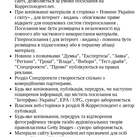
сайті, дозволяється за умови посилання на
Корреспондент.net.
При копіюванні матеріалів зі сторінки « Новини України
і світу» , для інтернет - видань - обов'язкове пряме
відкрите для пошукових систем гіперпосилання .
Посилання має бути розміщена в незалежності від
повного або часткового використання матеріалів.
Гіперпосилання ( для інтернет - видань) - повинна бути
розміщена в підзаголовку або в першому абзаці
матеріалу.
Новини з позначками "Думка", "Експертиза", "Заява",
"Регіони", "Гроші", "Влада", "Вибори", "Тест-драйв",
"Спецпроекти", "Промо" публікуються на правах
реклами.
Розділ Спецпроекти створюється спільно з
комерційними партнерами.
Будь яке копіювання, публікація, передрук, чи наступне
поширення інформації, що містить посилання на
"Інтерфакс-Україна", EPA / UPG, суворо забороняється.
Власник веб-сторінки в розділі Я-Корреспондент є автор
публікації.
Будь-яке копіювання, передрук та відтворення
фотографічних творів та/або аудіовізуальних творів
правовласника Getty Images - суворо забороняється.
Матеріали сайту korrespondent.net призначені для осіб