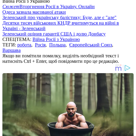
Війна Росії з Україною
Сюжет
Вторгнення Росії в Україну. Онлайн
Одеса зазнала масованої атаки
Зеленський про українську балістику: Буде, але є "але"
Десятки тисяч військових КНДР вчитимуться на війні в
Україні - Зеленський
Зеленський оцінив гарантії США і долю Донбасу
СПЕЦТЕМА:
Війна Росії з Україною
ТЕГИ:
робота
,
Росія
,
Польща
,
Європейський Союз
,
Варшава
Якщо ви помітили помилку, виділіть необхідний текст і
натисніть Ctrl + Enter, щоб повідомити про це редакцію.