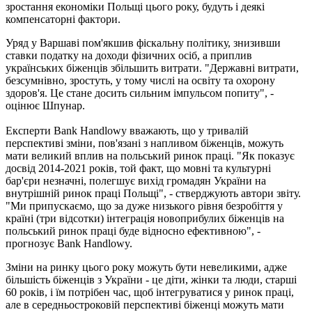
зростання економіки Польщі цього року, будуть і деякі
компенсаторні фактори.
Уряд у Варшаві пом'якшив фіскальну політику, знизивши
ставки податку на доходи фізичних осіб, а приплив
українських біженців збільшить витрати. "Державні витрати,
безсумнівно, зростуть, у тому числі на освіту та охорону
здоров'я. Це стане досить сильним імпульсом попиту", -
оцінює Шпунар.
Експерти Bank Handlowy вважають, що у тривалій
перспективі зміни, пов'язані з напливом біженців, можуть
мати великий вплив на польський ринок праці. "Як показує
досвід 2014-2021 років, той факт, що мовні та культурні
бар'єри незначні, полегшує вихід громадян України на
внутрішній ринок праці Польщі", - стверджують автори звіту.
"Ми припускаємо, що за дуже низького рівня безробіття у
країні (три відсотки) інтеграція новоприбулих біженців на
польський ринок праці буде відносно ефективною", -
прогнозує Bank Handlowy.
Зміни на ринку цього року можуть бути невеликими, адже
більшість біженців з України - це діти, жінки та люди, старші
60 років, і їм потрібен час, щоб інтегруватися у ринок праці,
але в середньостроковій перспективі біженці можуть мати