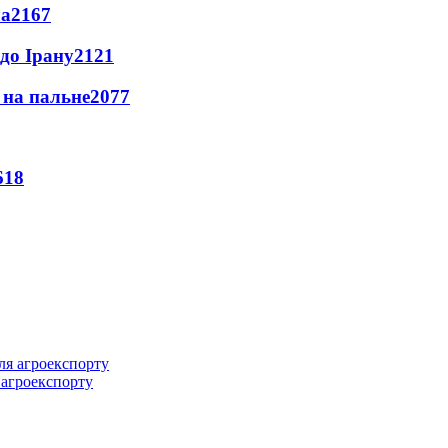
ла
2167
до Ірану
2121
и на пальне
2077
618
 агроекспорту