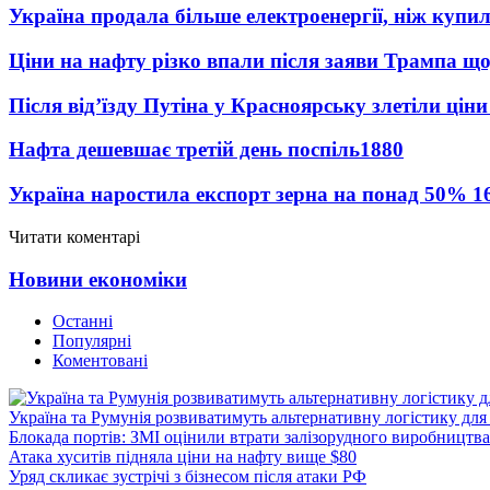
Україна продала більше електроенергії, ніж купи
Ціни на нафту різко впали після заяви Трампа що
Після від’їзду Путіна у Красноярську злетіли цін
Нафта дешевшає третій день поспіль
1880
Україна наростила експорт зерна на понад 50%
1
Читати коментарі
Новини економіки
Останні
Популярні
Коментовані
Україна та Румунія розвиватимуть альтернативну логістику для
Блокада портів: ЗМІ оцінили втрати залізорудного виробництва
Атака хуситів підняла ціни на нафту вище $80
Уряд скликає зустрічі з бізнесом після атаки РФ