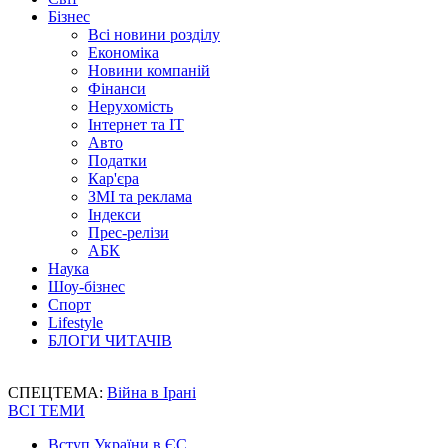
Бізнес
Всі новини розділу
Економіка
Новини компаній
Фінанси
Нерухомість
Інтернет та IT
Авто
Податки
Кар'єра
ЗМІ та реклама
Індекси
Прес-релізи
АБК
Наука
Шоу-бізнес
Спорт
Lifestyle
БЛОГИ ЧИТАЧІВ
СПЕЦТЕМА:
Війна в Ірані
ВСІ ТЕМИ
Вступ України в ЄС