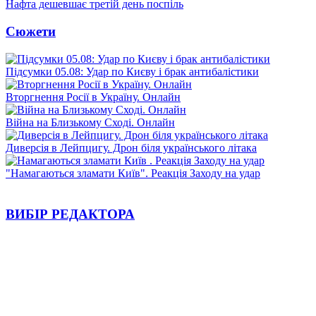
Нафта дешевшає третій день поспіль
Сюжети
Підсумки 05.08: Удар по Києву і брак антибалістики
Вторгнення Росії в Україну. Онлайн
Війна на Близькому Сході. Онлайн
Диверсія в Лейпцигу. Дрон біля українського літака
"Намагаються зламати Київ". Реакція Заходу на удар
ВИБІР РЕДАКТОРА