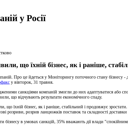
ній у Росії
стково
ли, що їхній бізнес, як і раніше, стабіл
мпаній. Про це йдеться у Моніторингу поточного стану бізнесу -
рфакс
у вівторок, 31 травня.
женими санкціями компаній змогли до них адаптуватися або споді
вили, що відчувають результати економічного спаду.
 що їхній бізнес, як і раніше, стабільний і продовжує зростати
асові розриви, розрив ланцюжків поставок та складності доставки 
и бізнесу в умовах санкцій, 35% вважають дії влади "спокійним