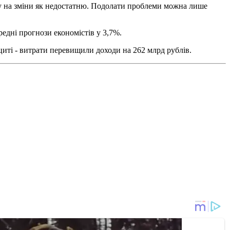
яду на зміни як недостатню. Подолати проблеми можна лише
редні прогнози економістів у 3,7%.
циті - витрати перевищили доходи на 262 млрд рублів.