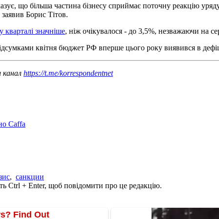
оказує, що більша частина бізнесу сприймає поточну реакцію ур
 заявив Борис Тітов.
у кварталі значніше
, ніж очікувалося - до 3,5%, незважаючи на се
підсумками квітня бюджет РФ вперше цього року виявився в дефі
ш канал
https://t.me/korrespondentnet
но Caffa
зис
,
санкции
ь Ctrl + Enter, щоб повідомити про це редакцію.