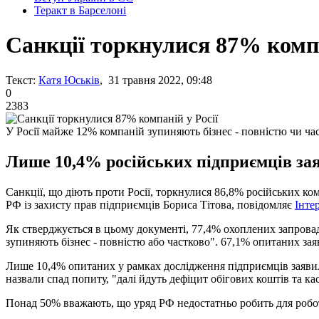
Теракт в Барселоні
Санкції торкнулися 87% компа
Текст:
Катя Юськів
, 31 травня 2022, 09:48
0
2383
У Росії майже 12% компаній зупиняють бізнес - повністю чи ча
Лише 10,4% російських підприємців заяви
Санкції, що діють проти Росії, торкнулися 86,8% російських ко
РФ із захисту прав підприємців Бориса Тітова, повідомляє
Інте
Як стверджується в цьому документі, 77,4% охоплених запровад
зупиняють бізнес - повністю або частково". 67,1% опитаних зая
Лише 10,4% опитаних у рамках дослідження підприємців заявили,
назвали спад попиту, "далі йдуть дефіцит обігових коштів та к
Понад 50% вважають, що уряд РФ недостатньо робить для робот