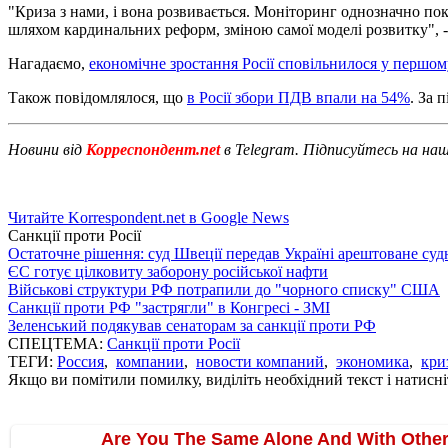
"Криза з нами, і вона розвивається. Моніторинг однозначно п
шляхом кардинальних реформ, зміною самої моделі розвитку", -
Нагадаємо,
економічне зростання Росії сповільнилося у першом
Також повідомлялося, що
в Росії збори ПДВ впали на 54%
. За 
Новини від
Корреспондент.net
в Telegram. Підписуйтесь на на
Читайте Korrespondent.net в Google News
Санкції проти Росії
Остаточне рішення: суд Швеції передав Україні арештоване суд
ЄС готує цілковиту заборону російської нафти
Військові структури РФ потрапили до "чорного списку" США
Санкції проти РФ "застрягли" в Конгресі - ЗМІ
Зеленський подякував сенаторам за санкції проти РФ
СПЕЦТЕМА:
Санкції проти Росії
ТЕГИ:
Россия
,
компании
,
новости компаний
,
экономика
,
кри
Якщо ви помітили помилку, виділіть необхідний текст і натисніт