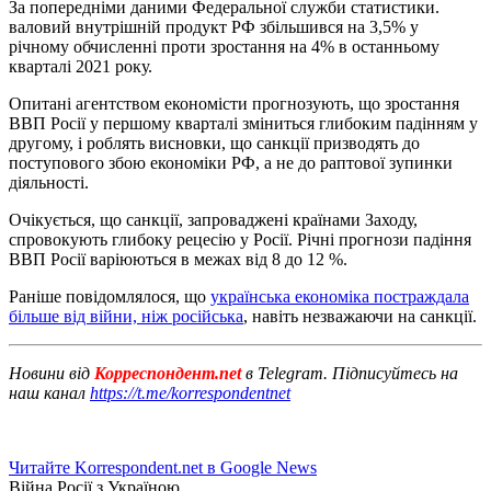
За попередніми даними Федеральної служби статистики.
валовий внутрішній продукт РФ збільшився на 3,5% у
річному обчисленні проти зростання на 4% в останньому
кварталі 2021 року.
Опитані агентством економісти прогнозують, що зростання
ВВП Росії у першому кварталі зміниться глибоким падінням у
другому, і роблять висновки, що санкції призводять до
поступового збою економіки РФ, а не до раптової зупинки
діяльності.
Очікується, що санкції, запроваджені країнами Заходу,
спровокують глибоку рецесію у Росії. Річні прогнози падіння
ВВП Росії варіюються в межах від 8 до 12 %.
Раніше повідомлялося, що
українська економіка постраждала
більше від війни, ніж російська
, навіть незважаючи на санкції.
Новини від
Корреспондент.net
в Telegram. Підписуйтесь на
наш канал
https://t.me/korrespondentnet
Читайте Korrespondent.net в Google News
Війна Росії з Україною