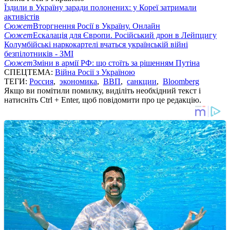
Їздили в Україну заради полонених: у Кореї затримали
активістів
Сюжет
Вторгнення Росії в Україну. Онлайн
Сюжет
Ескалація для Європи. Російський дрон в Лейпцигу
Колумбійські наркокартелі вчаться українській війні
безпілотників - ЗМІ
Сюжет
Зміни в армії РФ: що стоїть за рішенням Путіна
СПЕЦТЕМА:
Війна Росії з Україною
ТЕГИ:
Россия
,
экономика
,
ВВП
,
санкции
,
Bloomberg
Якщо ви помітили помилку, виділіть необхідний текст і
натисніть Ctrl + Enter, щоб повідомити про це редакцію.