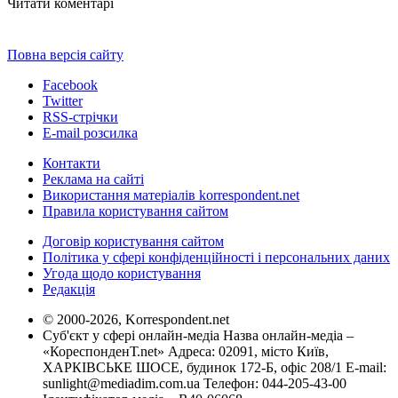
Читати коментарі
Повна версія сайту
Facebook
Twitter
RSS-стрічки
E-mail розсилка
Контакти
Реклама на сайті
Використання матеріалів korrespondent.net
Правила користування сайтом
Договір користування сайтом
Політика у сфері конфіденційності і персональних даних
Угода щодо користування
Редакція
© 2000-2026, Korrespondent.net
Суб'єкт у сфері онлайн-медіа Назва онлайн-медіа –
«КореспонденТ.net» Адреса: 02091, місто Київ,
ХАРКІВСЬКЕ ШОСЕ, будинок 172-Б, офіс 208/1 E-mail:
sunlight@mediadim.com.ua
Телефон: 044-205-43-00