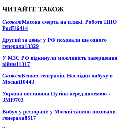
ЧИТАЙТЕ ТАКОЖ
Сюжет
Масова смерть на пляжі. Робота ППО
Росії
16414
Другий за день: у РФ поховали ще одного
генерала
13329
У МЗС РФ відкинули можливість завершення
війни
11317
Сюжет
Бенкет генералів. Наслідки вибуху в
Москві
10443
Україна поставила Путіна перед дилемою -
ЗМІ
9703
Вибух у ресторані: у Москві таємно поховали
генерала
8517