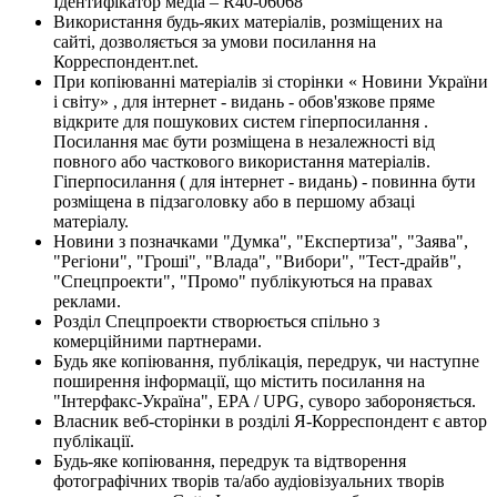
Ідентифікатор медіа – R40-06068
Використання будь-яких матеріалів, розміщених на
сайті, дозволяється за умови посилання на
Корреспондент.net.
При копіюванні матеріалів зі сторінки « Новини України
і світу» , для інтернет - видань - обов'язкове пряме
відкрите для пошукових систем гіперпосилання .
Посилання має бути розміщена в незалежності від
повного або часткового використання матеріалів.
Гіперпосилання ( для інтернет - видань) - повинна бути
розміщена в підзаголовку або в першому абзаці
матеріалу.
Новини з позначками "Думка", "Експертиза", "Заява",
"Регіони", "Гроші", "Влада", "Вибори", "Тест-драйв",
"Спецпроекти", "Промо" публікуються на правах
реклами.
Розділ Спецпроекти створюється спільно з
комерційними партнерами.
Будь яке копіювання, публікація, передрук, чи наступне
поширення інформації, що містить посилання на
"Інтерфакс-Україна", EPA / UPG, суворо забороняється.
Власник веб-сторінки в розділі Я-Корреспондент є автор
публікації.
Будь-яке копіювання, передрук та відтворення
фотографічних творів та/або аудіовізуальних творів