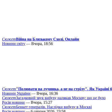
Сюжет
Війна на Близькому Сході. Онлайн
Новини світу
— Вчора, 18:56
Сюжет
"Полювати на лучника, а не на стрілу". Як Україні 
Новини України
— Вчора, 16:36
Сюжет
Загадковий звук вибуху налякав Москву: що це було
Росія новини
— Вчора, 15:27
Сюжет
Бенкет генералів. Наслідки вибуху в Москві
Росія новини
— 6 серпня 2026, 23:58