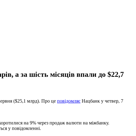
в, а за шість місяців впали до $22,7
червня ($25,1 млрд). Про це
повідомляє
Нацбанк у четвер, 7
скоротилися на 9% через продаж валюти на міжбанку.
ься у повідомленні.