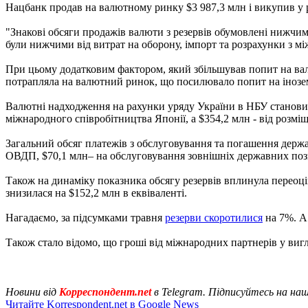
Нацбанк продав на валютному ринку $3 987,3 млн і викупив у р
"Знакові обсяги продажів валюти з резервів обумовлені нижчим 
були нижчими від витрат на оборону, імпорт та розрахунки з 
При цьому додатковим фактором, який збільшував попит на ва
потрапляла на валютний ринок, що посилювало попит на інозе
Валютні надходження на рахунки уряду України в НБУ становили
міжнародного співробітництва Японії, а $354,2 млн - від розм
Загальний обсяг платежів з обслуговування та погашення держа
ОВДП, $70,1 млн– на обслуговування зовнішніх державних поз
Також на динаміку показника обсягу резервів вплинула переоцін
знизилася на $152,2 млн в еквіваленті.
Нагадаємо, за підсумками травня
резерви скоротилися
на 7%. А
Також стало відомо, що гроші від міжнародних партнерів у вигля
Новини від
Корреспондент.net
в Telegram. Підписуйтесь на на
Читайте Korrespondent.net в Google News