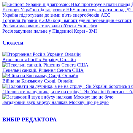
Експорт України під загрозою: НБУ прогнозує втрати понад $2
Україна підготувала до зими п'ять енергоблоків АЕС
Торгівля України у 2026 році: імпорт удвічі перевищив експорт
Росіяни масовано атакували об'єкти Укрнафти
Росія закупила пальне у Південної Кореї - ЗМІ
Сюжети
Вторгнення Росії в Україну. Онлайн
Пекельні санкції. Рішення Сената США
Війна на Близькому Сході. Онлайн
"Полювати на лучника, а не на стрілу". Як Україні боротись з 
Загадковий звук вибуху налякав Москву: що це було
ВИБІР РЕДАКТОРА