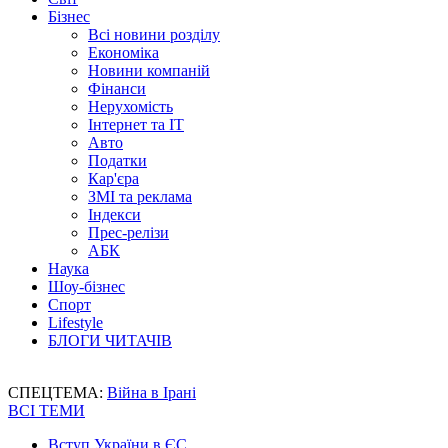
Бізнес
Всі новини розділу
Економіка
Новини компаній
Фінанси
Нерухомість
Інтернет та IT
Авто
Податки
Кар'єра
ЗМІ та реклама
Індекси
Прес-релізи
АБК
Наука
Шоу-бізнес
Спорт
Lifestyle
БЛОГИ ЧИТАЧІВ
СПЕЦТЕМА:
Війна в Ірані
ВСІ ТЕМИ
Вступ України в ЄС