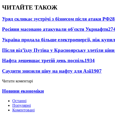
ЧИТАЙТЕ ТАКОЖ
Уряд скликає зустрічі з бізнесом після атаки РФ
28
Росіяни масовано атакували об'єкти Укрнафти
27
Україна продала більше електроенергії, ніж купи
Після від’їзду Путіна у Красноярську злетіли цін
Нафта дешевшає третій день поспіль
1934
Саудити знизили ціну на нафту для Азії
1907
Читати коментарі
Новини економіки
Останні
Популярні
Коментовані