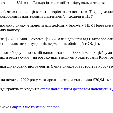
езерви – $31 млн. Сальдо інтервенцій за підсумками червня є не
обсягом пропозиції валюти, порівняно з попитом. Так, надходженн
міжнародними платіжними системами", – додали в НБУ.
лютному ринку, є монетизація дефіциту бюджету НБУ. Переважна
мну валюту.
 $2 763,0 млн. Зокрема, $967,4 млн надійшли від Світового банку
іщення валютних внутрішніх державних облігацій (ОВДП).
вного боргу в іноземній валюті становив $833,6 млн. З цієї сум
ик, а решта суми – на розрахунки з іншими кредиторами Крім т
ка фінансових інструментів (зміна ринкової вартості та курсу гр
 на початок 2022 року міжнародні резерви становили $30,941 мл
ді грантів та кредитів
стали найбільшим джерелом наповнення 
ш канал
https://t.me/korrespondentnet