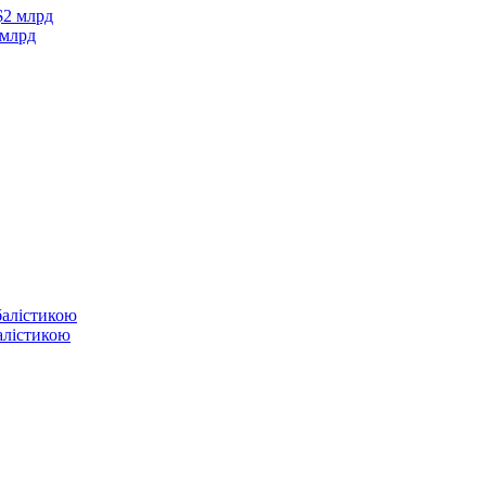
 млрд
балістикою