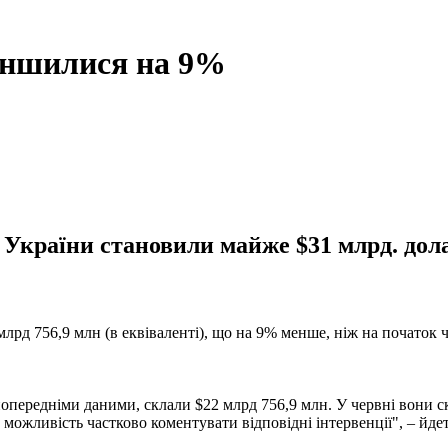
меншилися на 9%
України становили майже $31 млрд. доларі
лрд 756,9 млн (в еквіваленті), що на 9% менше, ніж на початок 
попередніми даними, склали $22 млрд 756,9 млн. У червні вони 
ожливість частково коментувати відповідні інтервенції", – йдет