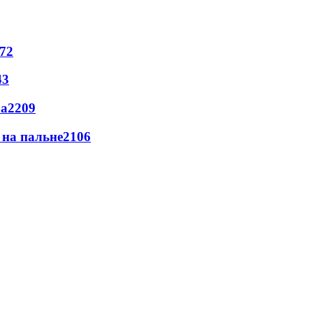
72
43
ла
2209
и на пальне
2106