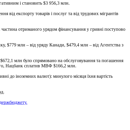
гативним і становить $3 956,3 млн.
я від експорту товарів і послуг та від трудових мігрантів
 частина отриманого урядом фінансування у гривні поступово
, $779 млн – від уряду Канади, $479,4 млн – від Агентства з
и $672,1 млн було спрямовано на обслуговування та погашення
ого, Нацбанк сплатив МВФ $166,2 млн.
ивні до іноземних валют): минулого місяця їхня вартість
рд.
держбюджету.