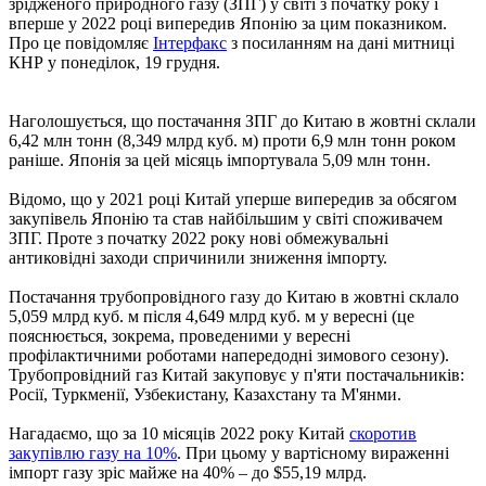
зрідженого природного газу (ЗПГ) у світі з початку року і
вперше у 2022 році випередив Японію за цим показником.
Про це повідомляє
Інтерфакс
з посиланням на дані митниці
КНР у понеділок, 19 грудня.
Наголошується, що постачання ЗПГ до Китаю в жовтні склали
6,42 млн тонн (8,349 млрд куб. м) проти 6,9 млн тонн роком
раніше. Японія за цей місяць імпортувала 5,09 млн тонн.
Відомо, що у 2021 році Китай уперше випередив за обсягом
закупівель Японію та став найбільшим у світі споживачем
ЗПГ. Проте з початку 2022 року нові обмежувальні
антиковідні заходи спричинили зниження імпорту.
Постачання трубопровідного газу до Китаю в жовтні склало
5,059 млрд куб. м після 4,649 млрд куб. м у вересні (це
пояснюється, зокрема, проведеними у вересні
профілактичними роботами напередодні зимового сезону).
Трубопровідний газ Китай закуповує у п'яти постачальників:
Росії, Туркменії, Узбекистану, Казахстану та М'янми.
Нагадаємо, що за 10 місяців 2022 року Китай
скоротив
закупівлю газу на 10%
. При цьому у вартісному вираженні
імпорт газу зріс майже на 40% – до $55,19 млрд.