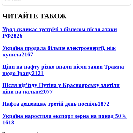
ЧИТАЙТЕ ТАКОЖ
Уряд скликає зустрічі з бізнесом після атаки
РФ
2826
Україна продала більше електроенергії, ніж
купила
2167
Ціни на нафту різко впали після заяви Трампа
щодо Ірану
2121
Після від’їзду Путіна у Красноярську злетіли
ціни на пальне
2077
Нафта дешевшає третій день поспіль
1872
Україна наростила експорт зерна на понад 50%
1618