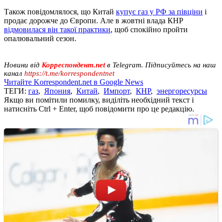
Також повідомлялося, що Китай
купує газ у РФ за півціни
і
продає дорожче до Європи. Але в жовтні влада КНР
відмовилася він такої практики
, щоб спокійно пройти
опалювальний сезон.
Новини від
Корреспондент.net
в Telegram. Підписуйтесь на наш
канал
https://t.me/korrespondentnet
Читайте Korrespondent.net в Google News
ТЕГИ:
газ
,
Япония
,
Китай
,
Импорт
,
КНР
,
энергоресурсы
Якщо ви помітили помилку, виділіть необхідний текст і
натисніть Ctrl + Enter, щоб повідомити про це редакцію.