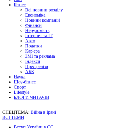
Бізнес
Всі новини розділу
Економіка
Новини компаній
Фінанси
Нерухомість
Інтернет та IT
Авто
Податки
Кар'єра
ЗМІ та реклама
Індекси
Прес-релізи
АБК
Наука
Шоу-бізнес
Спорт
Lifestyle
БЛОГИ ЧИТАЧІВ
СПЕЦТЕМА:
Війна в Ірані
ВСІ ТЕМИ
Вступ України в ЄС