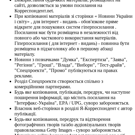
сайті, дозволяється за умови посилання на
Корреспондент.net.
При копіюванні матеріалів зі сторінки « Новини України
і світу» , для інтернет - видань - обов'язкове пряме
відкрите для пошукових систем гіперпосилання .
Посилання має бути розміщена в незалежності від
повного або часткового використання матеріалів.
Гіперпосилання ( для інтернет - видань) - повинна бути
розміщена в підзаголовку або в першому абзаці
матеріалу.
Новини з позначками "Думка", "Експертиза", "Заява",
"Регіони", "Гроші", "Влада", "Вибори", "Тест-драйв",
"Спецпроекти", "Промо" публікуються на правах
реклами.
Розділ Спецпроекти створюється спільно з
комерційними партнерами.
Будь яке копіювання, публікація, передрук, чи наступне
поширення інформації, що містить посилання на
"Інтерфакс-Україна", EPA / UPG, суворо забороняється.
Власник веб-сторінки в розділі Я-Корреспондент є автор
публікації.
Будь-яке копіювання, передрук та відтворення
фотографічних творів та/або аудіовізуальних творів
правовласника Getty Images - суворо забороняється.