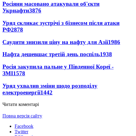
Росіяни масовано атакували об'єкти
Укрнафти
3876
Уряд скликає зустрічі з бізнесом після атаки
РФ
2878
Саудити знизили ціну на нафту для Азії
1986
Нафта дешевшає третій день поспіль
1938
Росія закупила пальне у Південної Кореї -
ЗМІ
1578
Уряд ухвалив зміни щодо розподілу
електроенергії
1442
Читати коментарі
Повна версія сайту
Facebook
Twitter