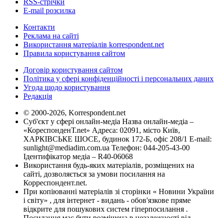
RSS-стрічки
E-mail розсилка
Контакти
Реклама на сайті
Використання матеріалів korrespondent.net
Правила користування сайтом
Договір користування сайтом
Політика у сфері конфіденційності і персональних даних
Угода щодо користування
Редакція
© 2000-2026, Korrespondent.net
Суб'єкт у сфері онлайн-медіа Назва онлайн-медіа –
«КореспонденТ.net» Адреса: 02091, місто Київ,
ХАРКІВСЬКЕ ШОСЕ, будинок 172-Б, офіс 208/1 E-mail:
sunlight@mediadim.com.ua
Телефон: 044-205-43-00
Ідентифікатор медіа – R40-06068
Використання будь-яких матеріалів, розміщених на
сайті, дозволяється за умови посилання на
Корреспондент.net.
При копіюванні матеріалів зі сторінки « Новини України
і світу» , для інтернет - видань - обов'язкове пряме
відкрите для пошукових систем гіперпосилання .
Посилання має бути розміщена в незалежності від