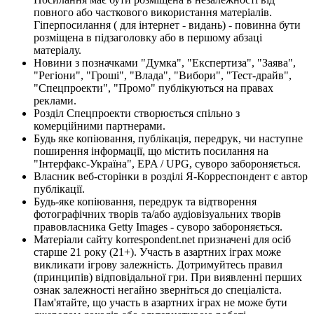
повного або часткового використання матеріалів.
Гіперпосилання ( для інтернет - видань) - повинна бути
розміщена в підзаголовку або в першому абзаці
матеріалу.
Новини з позначками "Думка", "Експертиза", "Заява",
"Регіони", "Гроші", "Влада", "Вибори", "Тест-драйв",
"Спецпроекти", "Промо" публікуються на правах
реклами.
Розділ Спецпроекти створюється спільно з
комерційними партнерами.
Будь яке копіювання, публікація, передрук, чи наступне
поширення інформації, що містить посилання на
"Інтерфакс-Україна", EPA / UPG, суворо забороняється.
Власник веб-сторінки в розділі Я-Корреспондент є автор
публікації.
Будь-яке копіювання, передрук та відтворення
фотографічних творів та/або аудіовізуальних творів
правовласника Getty Images - суворо забороняється.
Матеріали сайту korrespondent.net призначені для осіб
старше 21 року (21+). Участь в азартних іграх може
викликати ігрову залежність. Дотримуйтесь правил
(принципів) відповідальної гри. При виявленні перших
ознак залежності негайно зверніться до спеціаліста.
Пам'ятайте, що участь в азартних іграх не може бути