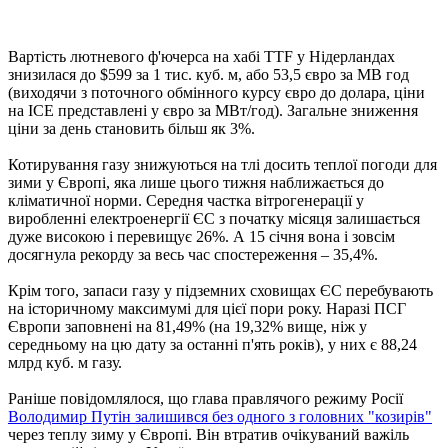
Вартість лютневого ф'ючерса на хабі TTF у Нідерландах
знизилася до $599 за 1 тис. куб. м, або 53,5 євро за МВ год
(виходячи з поточного обмінного курсу євро до долара, ціни
на ICE представлені у євро за МВт/год). Загальне зниження
ціни за день становить більш як 3%.
Котирування газу знижуються на тлі досить теплої погоди для
зими у Європі, яка лише цього тижня наближається до
кліматичної норми. Середня частка вітрогенерації у
виробленні електроенергії ЄС з початку місяця залишається
дуже високою і перевищує 26%. А 15 січня вона і зовсім
досягнула рекорду за весь час спостереження – 35,4%.
Крім того, запаси газу у підземних сховищах ЄС перебувають
на історичному максимумі для цієї пори року. Наразі ПСГ
Європи заповнені на 81,49% (на 19,32% вище, ніж у
середньому на цю дату за останні п'ять років), у них є 88,24
млрд куб. м газу.
Раніше повідомлялося, що глава правлячого режиму Росії
Володимир Путін залишився без одного з головних "козирів"
через теплу зиму у Європі. Він втратив очікуваний важіль