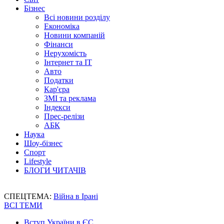
Бізнес
Всі новини розділу
Економіка
Новини компаній
Фінанси
Нерухомість
Інтернет та IT
Авто
Податки
Кар'єра
ЗМІ та реклама
Індекси
Прес-релізи
АБК
Наука
Шоу-бізнес
Спорт
Lifestyle
БЛОГИ ЧИТАЧІВ
СПЕЦТЕМА:
Війна в Ірані
ВСІ ТЕМИ
Вступ України в ЄС