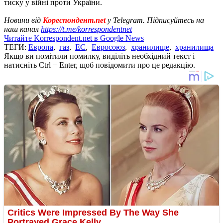
тиску у війні проти України.
Новини від
Кореспондент.net
у Telegram. Підписуйтесь на
наш канал
https://t.me/korrespondentnet
Читайте Korrespondent.net в Google News
ТЕГИ:
Европа
,
газ
,
ЕС
,
Евросоюз
,
хранилище
,
хранилища
Якщо ви помітили помилку, виділіть необхідний текст і
натисніть Ctrl + Enter, щоб повідомити про це редакцію.