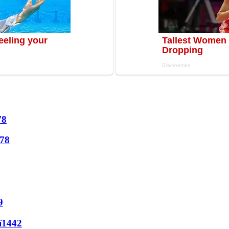
78
78
9
ї
1442