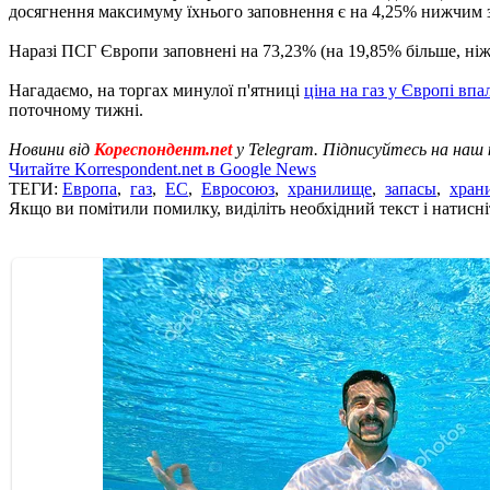
досягнення максимуму їхнього заповнення є на 4,25% нижчим за 
Наразі ПСГ Європи заповнені на 73,23% (на 19,85% більше, ніж у 
Нагадаємо, на торгах минулої п'ятниці
ціна на газ у Європі впа
поточному тижні.
Новини від
Кореспондент.net
у Telegram. Підписуйтесь на наш
Читайте Korrespondent.net в Google News
ТЕГИ:
Европа
,
газ
,
ЕС
,
Евросоюз
,
хранилище
,
запасы
,
хран
Якщо ви помітили помилку, виділіть необхідний текст і натисніт