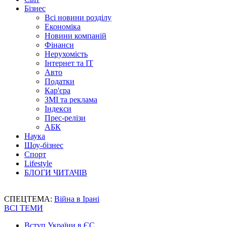
Бізнес
Всі новини розділу
Економіка
Новини компаній
Фінанси
Нерухомість
Інтернет та IT
Авто
Податки
Кар'єра
ЗМІ та реклама
Індекси
Прес-релізи
АБК
Наука
Шоу-бізнес
Спорт
Lifestyle
БЛОГИ ЧИТАЧІВ
СПЕЦТЕМА:
Війна в Ірані
ВСІ ТЕМИ
Вступ України в ЄС