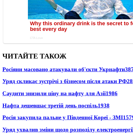
ЧИТАЙТЕ ТАКОЖ
Росіяни масовано атакували об'єкти Укрнафти
38
Уряд скликає зустрічі з бізнесом після атаки РФ
28
Саудити знизили ціну на нафту для Азії
1986
Нафта дешевшає третій день поспіль
1938
Росія закупила пальне у Південної Кореї - ЗМІ
157
Уряд ухвалив зміни щодо розподілу електроенергі