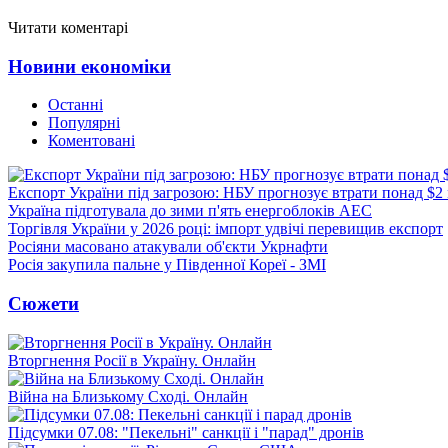
Читати коментарі
Новини економіки
Останні
Популярні
Коментовані
Експорт України під загрозою: НБУ прогнозує втрати понад $2
Україна підготувала до зими п'ять енергоблоків АЕС
Торгівля України у 2026 році: імпорт удвічі перевищив експорт
Росіяни масовано атакували об'єкти Укрнафти
Росія закупила пальне у Південної Кореї - ЗМІ
Сюжети
Вторгнення Росії в Україну. Онлайн
Війна на Близькому Сході. Онлайн
Підсумки 07.08: "Пекельні" санкції і "парад" дронів