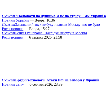
Сюжет
"Полювати на лучника, а не на стрілу". Як Україні 
Новини України
— Вчора, 16:36
Сюжет
Загадковий звук вибуху налякав Москву: що це було
Росія новини
— Вчора, 15:27
Сюжет
Бенкет генералів. Наслідки вибуху в Москві
Росія новини
— 6 серпня 2026, 23:58
Сюжет
Брудні технології. Атаки РФ на вибори у Франції
Новини світу
— 6 серпня 2026, 23:39