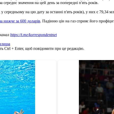
середнє значення на цей день за попередні п'ять років.
середньому на цю дату за останні п'ять років), у них є 79,34 млр
ла нижче за 600 доларів
. Падінню цін на газ сприяє його профіци
 канал
https://t.me/korrespondentnet
илища
ь Ctrl + Enter, щоб повідомити про це редакцію.