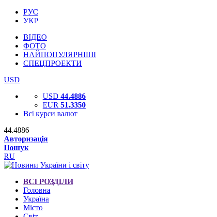
РУС
УКР
ВІДЕО
ФОТО
НАЙПОПУЛЯРНІШІ
СПЕЦПРОЕКТИ
USD
USD
44.4886
EUR
51.3350
Всі курси валют
44.4886
Авторизація
Пошук
RU
ВСІ РОЗДІЛИ
Головна
Україна
Місто
Світ