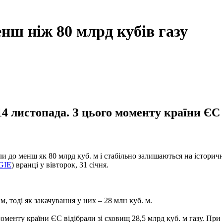
ш ніж 80 млрд кубів газу
 листопада. З цього моменту країни ЄС в
 до менш як 80 млрд куб. м і стабільно залишаються на історичн
GIE
) вранці у вівторок, 31 січня.
м, тоді як закачування у них – 28 млн куб. м.
оменту країни ЄС відібрали зі сховищ 28,5 млрд куб. м газу. При